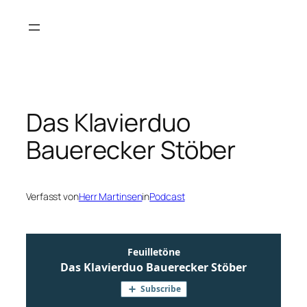
Zum
Inhalt
springen
Das Klavierduo
Bauerecker Stöber
Verfasst von
Herr Martinsen
in
Podcast