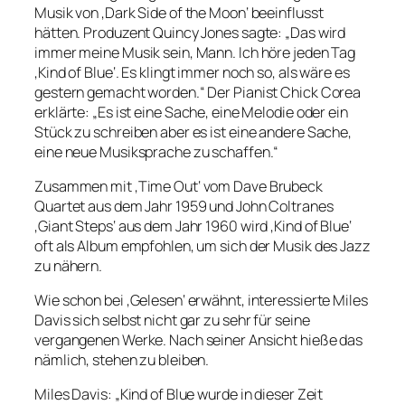
Musik von ‚Dark Side of the Moon‘ beeinflusst
hätten. Produzent Quincy Jones sagte: „Das wird
immer meine Musik sein, Mann. Ich höre jeden Tag
‚Kind of Blue‘. Es klingt immer noch so, als wäre es
gestern gemacht worden.“ Der Pianist Chick Corea
erklärte: „Es ist eine Sache, eine Melodie oder ein
Stück zu schreiben aber es ist eine andere Sache,
eine neue Musiksprache zu schaffen.“
Zusammen mit ‚Time Out‘ vom Dave Brubeck
Quartet aus dem Jahr 1959 und John Coltranes
‚Giant Steps‘ aus dem Jahr 1960 wird ‚Kind of Blue‘
oft als Album empfohlen, um sich der Musik des Jazz
zu nähern.
Wie schon bei ‚Gelesen‘ erwähnt, interessierte Miles
Davis sich selbst nicht gar zu sehr für seine
vergangenen Werke. Nach seiner Ansicht hieße das
nämlich, stehen zu bleiben.
Miles Davis: „Kind of Blue wurde in dieser Zeit