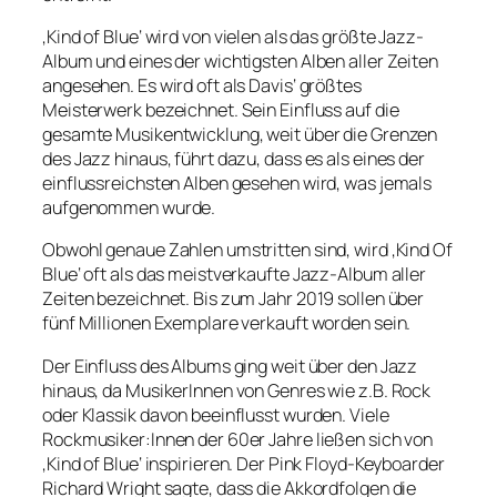
‚Kind of Blue‘ wird von vielen als das größte Jazz-
Album und eines der wichtigsten Alben aller Zeiten
angesehen. Es wird oft als Davis‘ größtes
Meisterwerk bezeichnet. Sein Einfluss auf die
gesamte Musikentwicklung, weit über die Grenzen
des Jazz hinaus, führt dazu, dass es als eines der
einflussreichsten Alben gesehen wird, was jemals
aufgenommen wurde.
Obwohl genaue Zahlen umstritten sind, wird ‚Kind Of
Blue‘ oft als das meistverkaufte Jazz-Album aller
Zeiten bezeichnet. Bis zum Jahr 2019 sollen über
fünf Millionen Exemplare verkauft worden sein.
Der Einfluss des Albums ging weit über den Jazz
hinaus, da MusikerInnen von Genres wie z.B. Rock
oder Klassik davon beeinflusst wurden. Viele
Rockmusiker:Innen der 60er Jahre ließen sich von
‚Kind of Blue‘ inspirieren. Der Pink Floyd-Keyboarder
Richard Wright sagte, dass die Akkordfolgen die