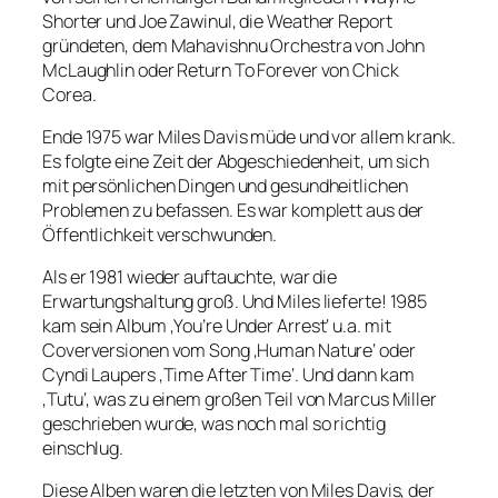
Shorter und Joe Zawinul, die Weather Report
gründeten, dem Mahavishnu Orchestra von John
McLaughlin oder Return To Forever von Chick
Corea.
Ende 1975 war Miles Davis müde und vor allem krank.
Es folgte eine Zeit der Abgeschiedenheit, um sich
mit persönlichen Dingen und gesundheitlichen
Problemen zu befassen. Es war komplett aus der
Öffentlichkeit verschwunden.
Als er 1981 wieder auftauchte, war die
Erwartungshaltung groß. Und Miles lieferte! 1985
kam sein Album ‚You’re Under Arrest‘ u.a. mit
Coverversionen vom Song ‚Human Nature‘ oder
Cyndi Laupers ‚Time After Time‘. Und dann kam
‚Tutu‘, was zu einem großen Teil von Marcus Miller
geschrieben wurde, was noch mal so richtig
einschlug.
Diese Alben waren die letzten von Miles Davis, der