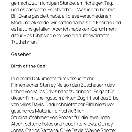
gemacht, zur richtigen Stunde, am richtigen Tag,
und es passierte. Es ist vorbei … Was ich früher mit
Bill Evans gespielt habe, all diese verschiedenen
Modi und Akkorde, wir hatten damals die Energie und
es hat uns gefallen. Aber ich habe kein Gefühl mehr
dafür – es fühlt sich eher wie ein aufgewärmter
Truthahn an.“
Gesehen
Birth of the Cool
In diesem Dokumentarfilm versucht der
Filmemacher Stanley Nelson den Zuschauern das
Leben von Miles Davis näherzubringen. Es gab für
diesen Film uneingeschränkten Zugriff auf das Erbe
von Miles Davis. Dadurch bietet der Film nie zuvor
gesehenes Material, einschließlich
Studioaufnahmen von Proben für die jeweiligen
Alben, seltene Fotos und neue Interviews. Quincy
Jones, Carlos Santana, Clive Davis, Wayne Shorter