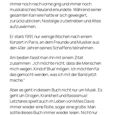
immer noch nach vorne ging und immer noch
musikalisches Neuland erkundete. Während seiner
gesamten Karriere hatte er sich geweigert,
zurückzublicken, Nostalgie zu betreiben und Altes
aufzuwärmen.
Er starb 1991, nur wenige Wochen nach einem
Konzert in Paris, an dem Freunde und Musiker aus
den 40er Jahren seines Schaffens teilnahmen.
Am besten fasst man ihn mit einem Zitat
zusammen: „Ich möchte nicht, dass die Menschen
mich wegen ‚Kind of Blue‘ mögen. Ich möchten für
das gemocht werden, was ich mit der Band jetzt
mache.“
Aber es geht in diesem Buch nicht nur um Musik. Es
geht um Drogen, Krankheit und Rassismus!
Letzteres spielt auch im Leben von Miles Davis
immer wieder eine Rolle, sogar eine große. Man
sollte dieses Buch immer wieder lesen. Nicht nur