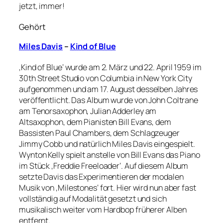
jetzt, immer!
Gehört
Miles Davis
–
Kind of Blue
‚Kind of Blue‘ wurde am 2. März und 22. April 1959 im
30th Street Studio von Columbia in New York City
aufgenommen und am 17. August desselben Jahres
veröffentlicht. Das Album wurde von John Coltrane
am Tenorsaxophon, Julian Adderley am
Altsaxophon, dem Pianisten Bill Evans, dem
Bassisten Paul Chambers, dem Schlagzeuger
Jimmy Cobb und natürlich Miles Davis eingespielt.
Wynton Kelly spielt anstelle von Bill Evans das Piano
im Stück ‚Freddie Freeloader‘. Auf diesem Album
setzte Davis das Experimentieren der modalen
Musik von ‚Milestones‘ fort. Hier wird nun aber fast
vollständig auf Modalität gesetzt und sich
musikalisch weiter vom Hardbop früherer Alben
entfernt.