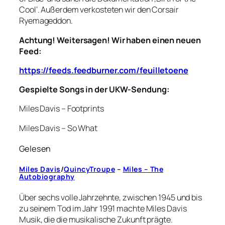
Cool‘. Außerdem verkosteten wir den Corsair
Ryemageddon.
Achtung! Weitersagen! Wir haben einen neuen
Feed:
https://feeds.feedburner.com/feuilletoene
Gespielte Songs in der UKW-Sendung:
Miles Davis – Footprints
Miles Davis – So What
Gelesen
Miles Davis
/
QuincyTroupe
–
Miles – The
Autobiography
Über sechs volle Jahrzehnte, zwischen 1945 und bis
zu seinem Tod im Jahr 1991 machte Miles Davis
Musik, die die musikalische Zukunft prägte.