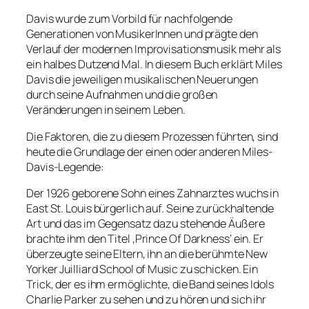
Davis wurde zum Vorbild für nachfolgende
Generationen von MusikerInnen und prägte den
Verlauf der modernen Improvisationsmusik mehr als
ein halbes Dutzend Mal. In diesem Buch erklärt Miles
Davis die jeweiligen musikalischen Neuerungen
durch seine Aufnahmen und die großen
Veränderungen in seinem Leben.
Die Faktoren, die zu diesem Prozessen führten, sind
heute die Grundlage der einen oder anderen Miles-
Davis-Legende:
Der 1926 geborene Sohn eines Zahnarztes wuchs in
East St. Louis bürgerlich auf. Seine zurückhaltende
Art und das im Gegensatz dazu stehende Äußere
brachte ihm den Titel ‚Prince Of Darkness‘ ein. Er
überzeugte seine Eltern, ihn an die berühmte New
Yorker Juilliard School of Music zu schicken. Ein
Trick, der es ihm ermöglichte, die Band seines Idols
Charlie Parker zu sehen und zu hören und sich ihr