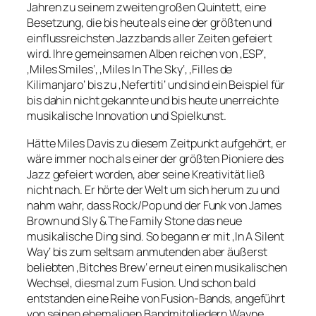
Jahren zu seinem zweiten großen Quintett, eine
Besetzung, die bis heute als eine der größten und
einflussreichsten Jazzbands aller Zeiten gefeiert
wird. Ihre gemeinsamen Alben reichen von ‚ESP‘,
‚Miles Smiles‘, ‚Miles In The Sky‘, ‚Filles de
Kilimanjaro‘ bis zu ‚Nefertiti‘ und sind ein Beispiel für
bis dahin nicht gekannte und bis heute unerreichte
musikalische Innovation und Spielkunst.
Hätte Miles Davis zu diesem Zeitpunkt aufgehört, er
wäre immer noch als einer der größten Pioniere des
Jazz gefeiert worden, aber seine Kreativität ließ
nicht nach. Er hörte der Welt um sich herum zu und
nahm wahr, dass Rock/Pop und der Funk von James
Brown und Sly & The Family Stone das neue
musikalische Ding sind. So begann er mit ‚In A Silent
Way‘ bis zum seltsam anmutenden aber äußerst
beliebten ‚Bitches Brew‘ erneut einen musikalischen
Wechsel, diesmal zum Fusion. Und schon bald
entstanden eine Reihe von Fusion-Bands, angeführt
von seinen ehemaligen Bandmitgliedern Wayne