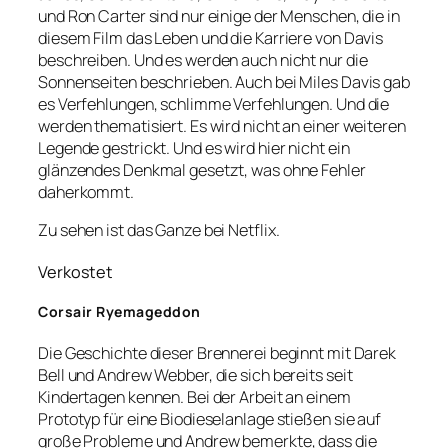
und Ron Carter sind nur einige der Menschen, die in
diesem Film das Leben und die Karriere von Davis
beschreiben. Und es werden auch nicht nur die
Sonnenseiten beschrieben. Auch bei Miles Davis gab
es Verfehlungen, schlimme Verfehlungen. Und die
werden thematisiert. Es wird nicht an einer weiteren
Legende gestrickt. Und es wird hier nicht ein
glänzendes Denkmal gesetzt, was ohne Fehler
daherkommt.
Zu sehen ist das Ganze bei Netflix.
Verkostet
Corsair Ryemageddon
Die Geschichte dieser Brennerei beginnt mit Darek
Bell und Andrew Webber, die sich bereits seit
Kindertagen kennen. Bei der Arbeit an einem
Prototyp für eine Biodieselanlage stießen sie auf
große Probleme und Andrew bemerkte, dass die