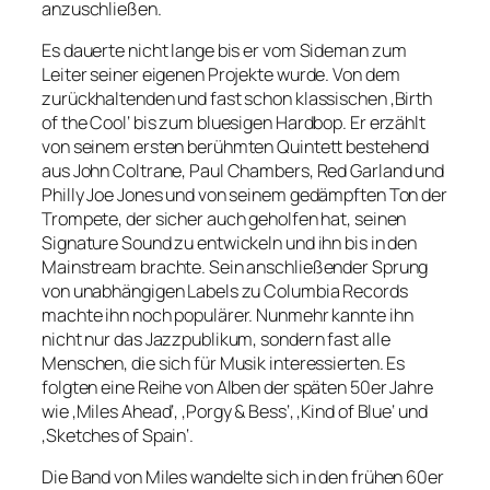
anzuschließen.
Es dauerte nicht lange bis er vom Sideman zum
Leiter seiner eigenen Projekte wurde. Von dem
zurückhaltenden und fast schon klassischen ‚Birth
of the Cool‘ bis zum bluesigen Hardbop. Er erzählt
von seinem ersten berühmten Quintett bestehend
aus John Coltrane, Paul Chambers, Red Garland und
Philly Joe Jones und von seinem gedämpften Ton der
Trompete, der sicher auch geholfen hat, seinen
Signature Sound zu entwickeln und ihn bis in den
Mainstream brachte. Sein anschließender Sprung
von unabhängigen Labels zu Columbia Records
machte ihn noch populärer. Nunmehr kannte ihn
nicht nur das Jazzpublikum, sondern fast alle
Menschen, die sich für Musik interessierten. Es
folgten eine Reihe von Alben der späten 50er Jahre
wie ‚Miles Ahead‘, ‚Porgy & Bess‘, ‚Kind of Blue‘ und
‚Sketches of Spain‘.
Die Band von Miles wandelte sich in den frühen 60er