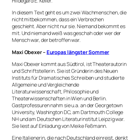
Hildegard E. Keller.
In diesem Text geht es um zwei Wachmenschen, die
nicht mitbekommen, dass ein Verbrechen
geschieht. Aber nicht nur sie. Niemand bekommt es
mit. Und niemand weiß was geschah oder wer der
Mensch war, der betroffen war.
Maxi Obexer –
Europas längster Sommer
Maxi Obexer kommt aus Südtirol, ist Theaterautorin
und Schriftstellerin. Sie ist Gründerin des Neuen
Instituts für Dramatisches Schreiben und studierte
Allgemeine und Vergleichende
Literaturwissenschaft, Philosophie und
Theaterwissenschaften in Wien und Berlin.
Gastprofessuren nahm sie u.a. an der Georgetown
University, Washington DC, am Dartmouth College
NH und am Deutschen Literaturinstitut Leipzig war.
Sie liest auf Einladung von Meike Feßmann.
Eine Italienerin, die nach Deutschland einreist, denkt