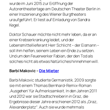
wurde im Juni 2015 zur Eröffnung der
Autorentheatertage am Deutschen Theater Berlin in
einer Inszenierung des Wiener Burgtheaters
uraufgeführt. Er liest auf Einladung von Sandra
Kegel.
Doktor Schauer möchte nicht mehr leben, da er an
einer Krebserkrankung leidet, und der
Lebensmittellieferant Herr Schlicht – der Eismann –
soll ihm helfen, seinem Leben ein Ende zu setzen.
Und um den Feuerwerker Fabian, der den Tod als
solches nicht als etwas Natürliches hinnehmen will.
Barbi Makovic –
Die Mieter
Barbi Makovic studierte Germanistik. 2009 sorgte
sie mit einem Thomas Bernhard-Remix-Roman
‚Ausgehen‘ für Aufmerksamkeit. In den Jahren 2011
und 2012 war sie Stadtschreiberin in Graz, die
Ergebnisse dieser Jahre erschienen 2012 als „Graz,
Alexanderplatz“. Auch sie wurde mehrmals