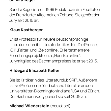
Sandra Kegel ist seit 1999 Redakteurin im Feuilleton
der Frankfurter Allgemeinen Zeitung. Sie gehört der
Jury seit 2015 an.
Klaus Kastberger
Er ist Professor für neuere deutschsprachige
Literatur, schreibt Literaturkritiken für ‚Die Presse‘,
‚Ö1‘, ‚Falter‘ und ‚Zeit online‘. Er leitet mehrere
Forschungsprojekte, u.a. ‚Handke online‘.
Jurymitglied des Bachmannpreises ist er seit 2015.
Hildegard Elisabeth Keller
Sie ist Kritikerin des ‚Literaturclub SRF‘. Außerdem
ist sie Professorin für deutsche Literatur an den
Universitäten Bloomington Indiana/USA und Zürich.
Der Bachmann-Jury gehört sie seit 2009 an.
Michael Wiederstein
(neu dabei)