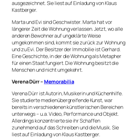
ausgezeichnet. Sie liest auf Einladung von Klaus
Kastberger.
Marta und Evi sind Geschwister. Marta hat vor
längerer Zeit die Wohnung verlassen. Jetzt, wo alle
anderen Bewohner auf ungeklärte Weise
umgekommen sind, kommt sie zurück zur Wohnung
und zu Evi. Der Besitzer der Immobilie ist Gerhard.
Eine Geschichte, in der die Wohnung als Metapher
für einen Staat fungiert. Die Wohnung besitzt die
Menschen und nicht umgekehrt.
Verena Dürr –
Memorabilia
Verena Dürr ist Autorin, Musikerin und Küchenhilfe.
Sie studierte medienübergreifende Kunst, war
bereits in verschiedenen künstlerischen Bereichen
unterwegs – u.a. Video, Performance und Objekt.
Allerdings konzentrierte sie ihr Schaffen
zunehmend auf das Schreiben und die Musik. Sie
liest auf Einladung von Klaus Kastberger.