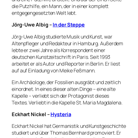
die Putzhilfe, ein Mann, der in einer komplett
entgegengesetzten Welt lebt.
Jörg-Uwe Albig –
In der Steppe
Jörg-Uwe Albig studierte Musik und Kunst, war
Altenpfleger und Redakteur in Hamburg. Außerdem
lebte er zwei Jahre als Korrespondent einer
deutschen Kunstzeitschrift in Paris. Seit 1993
arbeitet er als Autor und Reporter in Berlin. Er liest
auf auf Einladung von Meike Feßmann.
Ein Archäologe, der Fossilien ausgräbt und zeitlich
einordnet. In eines dieser alten Dinge – eine alte
Kapelle – verliebt sich der Protagonist dieses
Textes. Verliebt in die Kapelle St. Maria Magdalena.
Eckhart Nickel –
Hysteria
Eckhart Nickel hat Germanistik und Kunstgeschichte
studiert und über Thomas Bernhard promoviert. Er