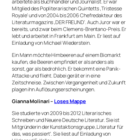
arbeitete als Buchhändler und Journalist. Er war
Mitglied des Popliterarischen Quintetts ‚Tristesse
Royale‘ und von 2004 bis 2006 Chefredakteur des
Literaturmagazins ‚DER FREUND‘. Auch Juror war er
bereits, und zwar beim Clemens-Brentano-Preis. Er
lebt und arbeitet in Frankfurt am Main. Er liest auf
Einladung von Michael Wiederstein.
Ein Mann möchte Himbeeren auf einem Biomarkt
kaufen, die Beeren empfindet er als anders als
sonst, gar als bedrohlich. Er bekommt eine Panik-
Attacke und flieht. Dabei gerät er in eine
Zeitschneise. Zwischen Vergangenheit und Zukunft
plagen ihn Auflösungserscheinungen.
Gianna Molinari –
Loses Mappe
Sie studierte von 2009 bis 2012 Literarisches
Schreiben und Neuere Deutsche Literatur. Sie ist
Mitgründerin der Kunstaktionsgruppe ‚Literatur für
das, was passiert‘. Sie liest auf Einladung von