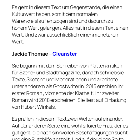
Es geht in diesem Text um Gegenstände, die einen
Kulturwert haben, somit dem normalen
Warenkreislauf entzogen sind und dadurch zu
hohem Wert gelangen. Alles hat in diesem Text einen
Wert. Und zwar ausschließlich einen monetären
Wert.
Jackie Thomae –
Cleanster
Sie begann mit dem Schreiben von Plattenkritiken
für Szene- und Stadtmagazine, danach schrieb sie
Texte, Sketche und Moderationen und arbeitete
unter anderem als Ghostwriterin. 2015 erschien ihr
erster Roman ‚Momente der Klarheit‘. Ihr zweiter
Roman wird 2018 erscheinen. Sie liest auf Einladung
von Hubert Winkels.
Es prallen in diesem Text zwei Welten aufeinander.
Auf der anderen Seite eine wohl situierte Frau, der es
gut geht, die nach sinnvollen Beschäftigungen sucht
und eine Putzhilfe anstellt. Und auf der einen Seite