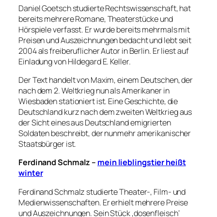
Daniel Goetsch studierte Rechtswissenschaft, hat
bereits mehrere Romane, Theaterstücke und
Hörspiele verfasst. Er wurde bereits mehrmals mit
Preisen und Auszeichnungen bedacht und lebt seit
2004 als freiberuflicher Autor in Berlin. Er liest auf
Einladung von Hildegard E. Keller.
Der Text handelt von Maxim, einem Deutschen, der
nach dem 2. Weltkrieg nun als Amerikaner in
Wiesbaden stationiert ist. Eine Geschichte, die
Deutschland kurz nach dem zweiten Weltkrieg aus
der Sicht eines aus Deutschland emigrierten
Soldaten beschreibt, der nunmehr amerikanischer
Staatsbürger ist.
Ferdinand Schmalz –
mein lieblingstier heißt
winter
Ferdinand Schmalz studierte Theater-, Film- und
Medienwissenschaften. Er erhielt mehrere Preise
und Auszeichnungen. Sein Stück ‚dosenfleisch‘