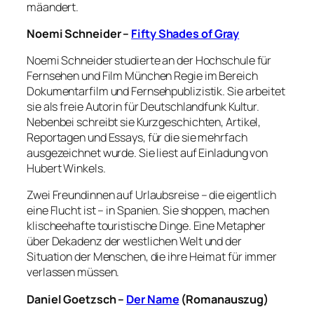
mäandert.
Noemi Schneider –
Fifty Shades of Gray
Noemi Schneider studierte an der Hochschule für
Fernsehen und Film München Regie im Bereich
Dokumentarfilm und Fernsehpublizistik. Sie arbeitet
sie als freie Autorin für Deutschlandfunk Kultur.
Nebenbei schreibt sie Kurzgeschichten, Artikel,
Reportagen und Essays, für die sie mehrfach
ausgezeichnet wurde. Sie liest auf Einladung von
Hubert Winkels.
Zwei Freundinnen auf Urlaubsreise – die eigentlich
eine Flucht ist – in Spanien. Sie shoppen, machen
klischeehafte touristische Dinge. Eine Metapher
über Dekadenz der westlichen Welt und der
Situation der Menschen, die ihre Heimat für immer
verlassen müssen.
Daniel Goetzsch –
Der Name
(Romanauszug)