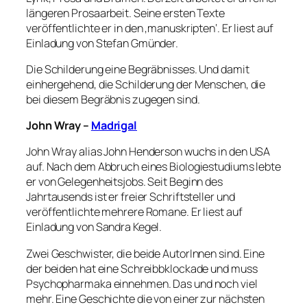
längeren Prosaarbeit. Seine ersten Texte
veröffentlichte er in den ‚manuskripten‘. Er liest auf
Einladung von Stefan Gmünder.
Die Schilderung eine Begräbnisses. Und damit
einhergehend, die Schilderung der Menschen, die
bei diesem Begräbnis zugegen sind.
John Wray –
Madrigal
John Wray alias John Henderson wuchs in den USA
auf. Nach dem Abbruch eines Biologiestudiums lebte
er von Gelegenheitsjobs. Seit Beginn des
Jahrtausends ist er freier Schriftsteller und
veröffentlichte mehrere Romane. Er liest auf
Einladung von Sandra Kegel.
Zwei Geschwister, die beide AutorInnen sind. Eine
der beiden hat eine Schreibbklockade und muss
Psychopharmaka einnehmen. Das und noch viel
mehr. Eine Geschichte die von einer zur nächsten