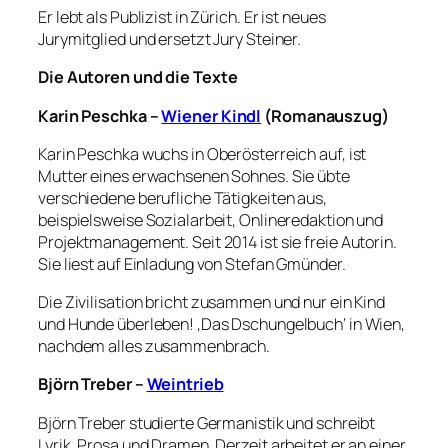
Er lebt als Publizist in Zürich. Er ist neues
Jurymitglied und ersetzt Jury Steiner.
Die Autoren und die Texte
Karin Peschka –
Wiener Kindl
(Romanauszug)
Karin Peschka wuchs in Oberösterreich auf, ist
Mutter eines erwachsenen Sohnes. Sie übte
verschiedene berufliche Tätigkeiten aus,
beispielsweise Sozialarbeit, Onlineredaktion und
Projektmanagement. Seit 2014 ist sie freie Autorin.
Sie liest auf Einladung von Stefan Gmünder.
Die Zivilisation bricht zusammen und nur ein Kind
und Hunde überleben! ‚Das Dschungelbuch‘ in Wien,
nachdem alles zusammenbrach.
Björn Treber –
Weintrieb
Björn Treber studierte Germanistik und schreibt
Lyrik, Prosa und Dramen. Derzeit arbeitet er an einer