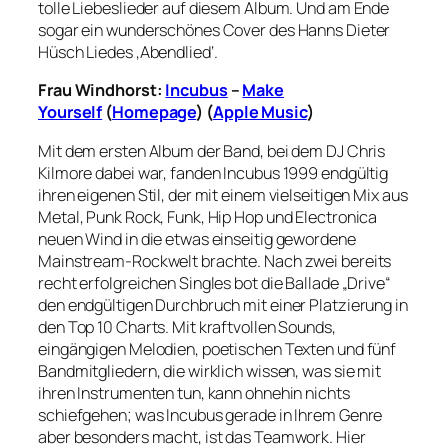
tolle Liebeslieder auf diesem Album. Und am Ende
sogar ein wunderschönes Cover des Hanns Dieter
Hüsch Liedes ‚Abendlied‘.
Frau Windhorst:
Incubus
–
Make
Yourself
(
Homepage
) (
Apple Music
)
Mit dem ersten Album der Band, bei dem DJ Chris
Kilmore dabei war, fanden Incubus 1999 endgültig
ihren eigenen Stil, der mit einem vielseitigen Mix aus
Metal, Punk Rock, Funk, Hip Hop und Electronica
neuen Wind in die etwas einseitig gewordene
Mainstream-Rockwelt brachte. Nach zwei bereits
recht erfolgreichen Singles bot die Ballade „Drive“
den endgültigen Durchbruch mit einer Platzierung in
den Top 10 Charts. Mit kraftvollen Sounds,
eingängigen Melodien, poetischen Texten und fünf
Bandmitgliedern, die wirklich wissen, was sie mit
ihren Instrumenten tun, kann ohnehin nichts
schiefgehen; was Incubus gerade in Ihrem Genre
aber besonders macht, ist das Teamwork. Hier