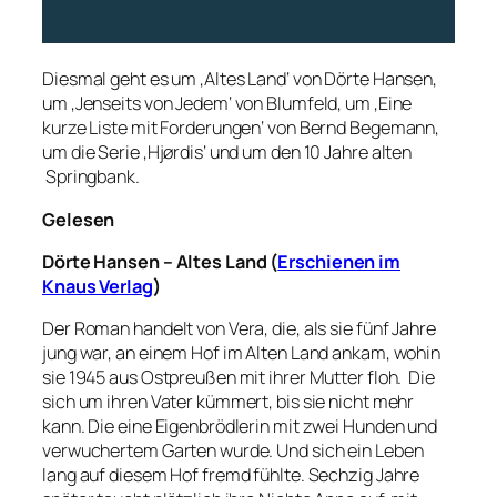
Diesmal geht es um ‚Altes Land‘ von Dörte Hansen,
um ‚Jenseits von Jedem‘ von Blumfeld, um ‚Eine
kurze Liste mit Forderungen‘ von Bernd Begemann,
um die Serie ‚Hjørdis‘ und um den 10 Jahre alten
Springbank.
Gelesen
Dörte Hansen – Altes Land (
Erschienen im
Knaus Verlag
)
Der Roman handelt von Vera, die, als sie fünf Jahre
jung war, an einem Hof im Alten Land ankam, wohin
sie 1945 aus Ostpreußen mit ihrer Mutter floh. Die
sich um ihren Vater kümmert, bis sie nicht mehr
kann. Die eine Eigenbrödlerin mit zwei Hunden und
verwuchertem Garten wurde. Und sich ein Leben
lang auf diesem Hof fremd fühlte. Sechzig Jahre