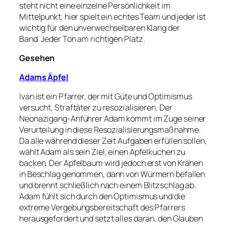
steht nicht eine einzelne Persönlichkeit im
Mittelpunkt, hier spielt ein echtes Team und jeder ist
wichtig für den unverwechselbaren Klang der
Band. Jeder Ton am richtigen Platz.
Gesehen
Adams Äpfel
Ivan ist ein Pfarrer, der mit Güte und Optimismus
versucht, Straftäter zu resozialisieren. Der
Neonazigang-Anführer Adam kommt im Zuge seiner
Verurteilung in diese Resozialisierungsmaßnahme.
Da alle während dieser Zeit Aufgaben erfüllen sollen,
wählt Adam als sein Ziel, einen Apfelkuchen zu
backen. Der Apfelbaum wird jedoch erst von Krähen
in Beschlag genommen, dann von Würmern befallen
und brennt schließlich nach einem Blitzschlag ab.
Adam fühlt sich durch den Optimismus und die
extreme Vergebungsbereitschaft des Pfarrers
herausgefordert und setzt alles daran, den Glauben