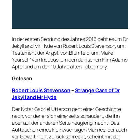
In der ersten Sendung des Jahres 2016 geht es um Dr
Jekyll and Mr Hyde von Robert Louis Stevenson, um ‚
Testament der Angst‘ von Blumfeld, um ‚Make
Yourself‘ von Incubus, um den dänischen Film Adams
Äpfel und um den 10 Jahre alten Tobermory.
Gelesen
Robert Louis Stevenson
–
Strange Case of Dr
Jekyll and Mr Hyde
Der Notar Gabriel Utterson geht einer Geschichte
nach, vor der er sich einerseits schaudert, die ihn
aber auf der anderen Seite neugierig macht: Das
Auftauchen eines kleinwüchsigen Mannes, der auch
vor Gewalt nicht zurück schreckt, scheint mit der