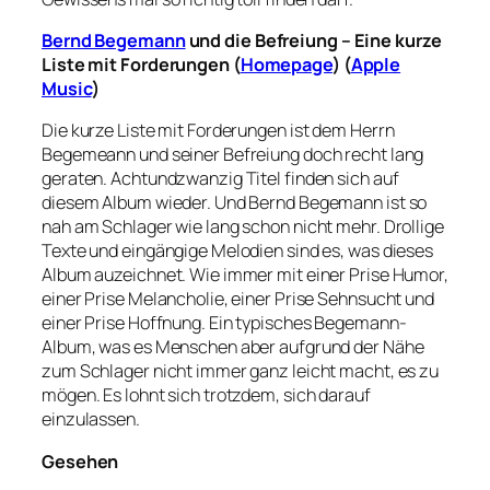
Bernd Begemann
und die Befreiung – Eine kurze
Liste mit Forderungen (
Homepage
) (
Apple
Music
)
Die kurze Liste mit Forderungen ist dem Herrn
Begemeann und seiner Befreiung doch recht lang
geraten. Achtundzwanzig Titel finden sich auf
diesem Album wieder. Und Bernd Begemann ist so
nah am Schlager wie lang schon nicht mehr. Drollige
Texte und eingängige Melodien sind es, was dieses
Album auzeichnet. Wie immer mit einer Prise Humor,
einer Prise Melancholie, einer Prise Sehnsucht und
einer Prise Hoffnung. Ein typisches Begemann-
Album, was es Menschen aber aufgrund der Nähe
zum Schlager nicht immer ganz leicht macht, es zu
mögen. Es lohnt sich trotzdem, sich darauf
einzulassen.
Gesehen