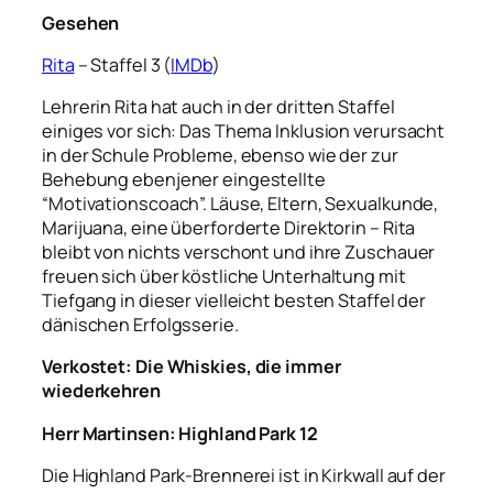
Gesehen
Rita
– Staffel 3 (
IMDb
)
Lehrerin Rita hat auch in der dritten Staffel
einiges vor sich: Das Thema Inklusion verursacht
in der Schule Probleme, ebenso wie der zur
Behebung ebenjener eingestellte
“Motivationscoach”. Läuse, Eltern, Sexualkunde,
Marijuana, eine überforderte Direktorin – Rita
bleibt von nichts verschont und ihre Zuschauer
freuen sich über köstliche Unterhaltung mit
Tiefgang in dieser vielleicht besten Staffel der
dänischen Erfolgsserie.
Verkostet:
Die Whiskies, die immer
wiederkehren
Herr Martinsen: Highland Park 12
Die Highland Park-Brennerei ist in Kirkwall auf der