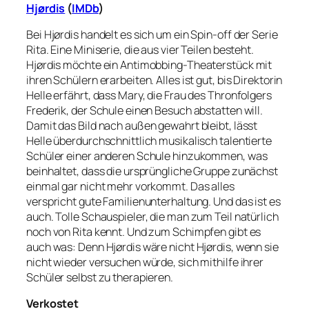
Hjørdis
(
IMDb
)
Bei Hjørdis handelt es sich um ein Spin-off der Serie
Rita. Eine Miniserie, die aus vier Teilen besteht.
Hjørdis möchte ein Antimobbing-Theaterstück mit
ihren Schülern erarbeiten. Alles ist gut, bis Direktorin
Helle erfährt, dass Mary, die Frau des Thronfolgers
Frederik, der Schule einen Besuch abstatten will.
Damit das Bild nach außen gewahrt bleibt, lässt
Helle überdurchschnittlich musikalisch talentierte
Schüler einer anderen Schule hinzukommen, was
beinhaltet, dass die ursprüngliche Gruppe zunächst
einmal gar nicht mehr vorkommt. Das alles
verspricht gute Familienunterhaltung. Und das ist es
auch. Tolle Schauspieler, die man zum Teil natürlich
noch von Rita kennt. Und zum Schimpfen gibt es
auch was: Denn Hjørdis wäre nicht Hjørdis, wenn sie
nicht wieder versuchen würde, sich mithilfe ihrer
Schüler selbst zu therapieren.
Verkostet