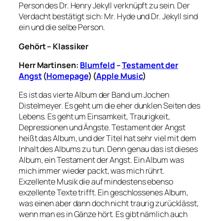
Person des Dr. Henry Jekyll verknüpft zu sein. Der
Verdacht bestätigt sich: Mr. Hyde und Dr. Jekyll sind
ein und die selbe Person.
Gehört – Klassiker
Herr Martinsen:
Blumfeld
–
Testament der
Angst
(
Homepage
) (
Apple Music
)
Es ist das vierte Album der Band um Jochen
Distelmeyer. Es geht um die eher dunklen Seiten des
Lebens. Es geht um Einsamkeit, Traurigkeit,
Depressionen und Ängste. Testament der Angst
heißt das Album, und der Titel hat sehr viel mit dem
Inhalt des Albums zu tun. Denn genau das ist dieses
Album, ein Testament der Angst. Ein Album was
mich immer wieder packt, was mich rührt.
Exzellente Musik die auf mindestens ebenso
exzellente Texte trifft. Ein geschlossenes Album,
was einen aber dann doch nicht traurig zurücklässt,
wenn man es in Gänze hört. Es gibt nämlich auch