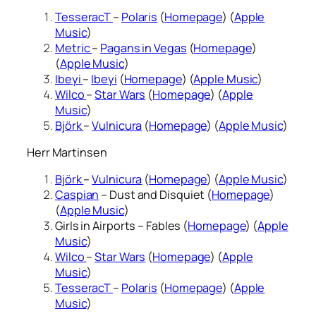
TesseracT
–
Polaris
(
Homepage
) (
Apple
Music
)
Metric
–
Pagans in Vegas
(
Homepage
)
(
Apple Music
)
Ibeyi
–
Ibeyi
(
Homepage
) (
Apple Music
)
Wilco
–
Star Wars
(
Homepage
) (
Apple
Music
)
Björk
–
Vulnicura
(
Homepage
) (
Apple Music
)
Herr Martinsen
Björk
–
Vulnicura
(
Homepage
) (
Apple Music
)
Caspian
– Dust and Disquiet (
Homepage
)
(
Apple Music
)
Girls in Airports – Fables (
Homepage
) (
Apple
Music
)
Wilco
–
Star Wars
(
Homepage
) (
Apple
Music
)
TesseracT
–
Polaris
(
Homepage
) (
Apple
Music
)