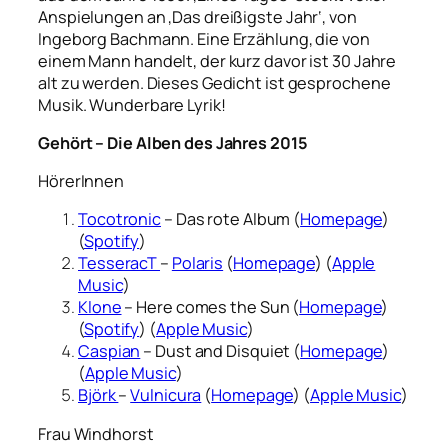
Anspielungen an ‚Das dreißigste Jahr‘, von
Ingeborg Bachmann. Eine Erzählung, die von
einem Mann handelt, der kurz davor ist 30 Jahre
alt zu werden. Dieses Gedicht ist gesprochene
Musik. Wunderbare Lyrik!
Gehört – Die Alben des Jahres 2015
HörerInnen
Tocotronic
– Das rote Album (
Homepage
)
(
Spotify
)
TesseracT
–
Polaris
(
Homepage
) (
Apple
Music
)
Klone
– Here comes the Sun (
Homepage
)
(
Spotify
) (
Apple Music
)
Caspian
– Dust and Disquiet (
Homepage
)
(
Apple Music
)
Björk
–
Vulnicura
(
Homepage
) (
Apple Music
)
Frau Windhorst