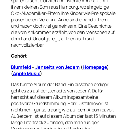
später taucht plötzlich ihre Nichte Anne auf, mit
ihrem kleinen Sohn aus Hamburg, wo ehrgeizige
Öko-Akademiker-Eltern ihre Kinder wie Preispokale
präsentieren. Vera und Anne sind einander fremd
und haben doch viel gemeinsam. Eine Geschichte,
die vom Ankommen erzählt, von den Menschen auf
dem Land. Unaufgeregt, authentisch und
nachvollziehbar
Gehört
Blumfeld
–
Jenseits von Jedem
(
Homepage
)
(
Apple Music
)
Das fünfte Album der Band. Ein bisschen erdiger
geht es zu auf der ‚Jenseits von Jedem‘. Dafür
herrscht auf diesem Album insgesamt eine
positivere Grundstimmung. Herr Distelmeyer ist
nicht mehr gar so traurig wie auf dem Album davor.
Außerdem ist auf diesem Album der fast 15 Minuten
lange Titeltrack zu finden, den man ruhigen
Gewissens mal so richtig toll finden darf.