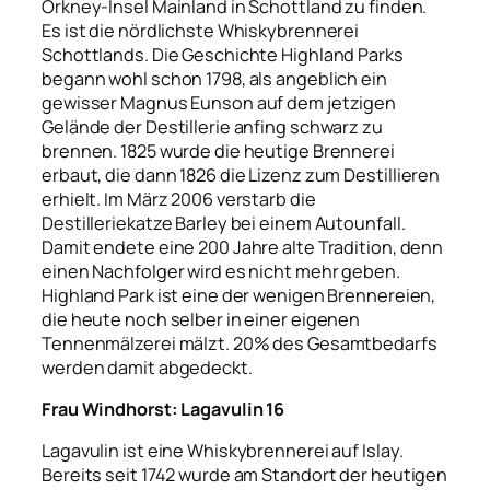
Orkney-Insel Mainland in Schottland zu finden.
Es ist die nördlichste Whiskybrennerei
Schottlands. Die Geschichte Highland Parks
begann wohl schon 1798, als angeblich ein
gewisser Magnus Eunson auf dem jetzigen
Gelände der Destillerie anfing schwarz zu
brennen. 1825 wurde die heutige Brennerei
erbaut, die dann 1826 die Lizenz zum
Destillieren
erhielt. Im März 2006 verstarb die
Destilleriekatze Barley bei einem Autounfall.
Damit endete eine 200 Jahre alte Tradition, denn
einen Nachfolger wird es nicht mehr geben.
Highland Park ist eine der wenigen Brennereien,
die heute noch selber in einer eigenen
Tennenmälzerei mälzt. 20% des Gesamtbedarfs
werden damit abgedeckt.
Frau Windhorst: Lagavulin 16
Lagavulin ist eine Whiskybrennerei auf Islay.
Bereits seit 1742 wurde am Standort der heutigen