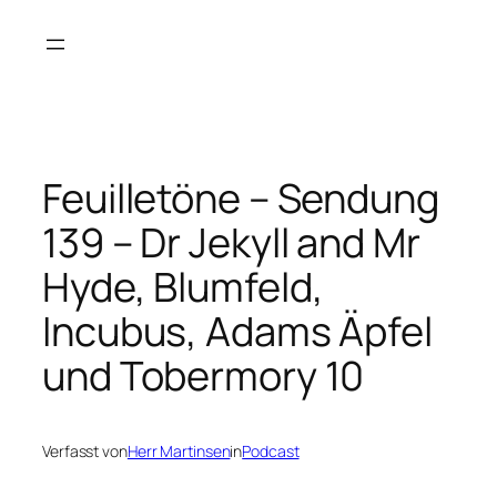
Zum
Inhalt
springen
Feuilletöne – Sendung
139 – Dr Jekyll and Mr
Hyde, Blumfeld,
Incubus, Adams Äpfel
und Tobermory 10
Verfasst von
Herr Martinsen
in
Podcast