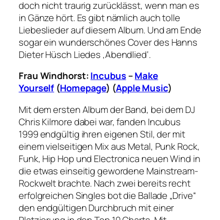
doch nicht traurig zurücklässt, wenn man es
in Gänze hört. Es gibt nämlich auch tolle
Liebeslieder auf diesem Album. Und am Ende
sogar ein wunderschönes Cover des Hanns
Dieter Hüsch Liedes ‚Abendlied‘.
Frau Windhorst:
Incubus
–
Make
Yourself
(
Homepage
) (
Apple Music
)
Mit dem ersten Album der Band, bei dem DJ
Chris Kilmore dabei war, fanden Incubus
1999 endgültig ihren eigenen Stil, der mit
einem vielseitigen Mix aus Metal, Punk Rock,
Funk, Hip Hop und Electronica neuen Wind in
die etwas einseitig gewordene Mainstream-
Rockwelt brachte. Nach zwei bereits recht
erfolgreichen Singles bot die Ballade „Drive“
den endgültigen Durchbruch mit einer
Platzierung in den Top 10 Charts. Mit