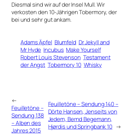
Diesmal sind wir auf der Insel Mull. Wir
verkosten den 10-Jährigen Tobermory, der
bei und sehr gut ankam.
Adams Äpfel
Blumfeld
Dr Jekyll and
Mr Hyde
Incubus
Make Yourself
Robert Louis Stevenson
Testament
der Angst
Tobermory 10
Whisky
←
Feuilletöne – Sendung 140 –
Feuilletöne –
Dörte Hansen, Jenseits von
Sendung 138
Jedem, Bernd Begemann,
– Alben des
Hjørdis und Springbank 10
→
Jahres 2015