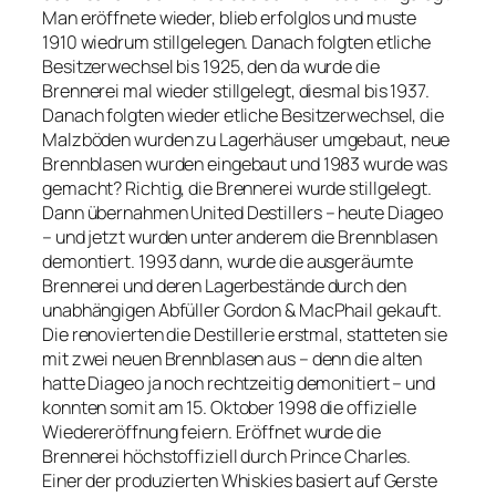
Man eröffnete wieder, blieb erfolglos und muste
1910 wiedrum stillgelegen. Danach folgten etliche
Besitzerwechsel bis 1925, den da wurde die
Brennerei mal wieder stillgelegt, diesmal bis 1937.
Danach folgten wieder etliche Besitzerwechsel, die
Malzböden wurden zu Lagerhäuser umgebaut, neue
Brennblasen wurden eingebaut und 1983 wurde was
gemacht? Richtig, die Brennerei wurde stillgelegt.
Dann übernahmen United Destillers – heute Diageo
– und jetzt wurden unter anderem die Brennblasen
demontiert. 1993 dann, wurde die ausgeräumte
Brennerei und deren Lagerbestände durch den
unabhängigen Abfüller Gordon & MacPhail gekauft.
Die renovierten die Destillerie erstmal, statteten sie
mit zwei neuen Brennblasen aus – denn die alten
hatte Diageo ja noch rechtzeitig demonitiert – und
konnten somit am 15. Oktober 1998 die offizielle
Wiedereröffnung feiern. Eröffnet wurde die
Brennerei höchstoffiziell durch Prince Charles.
Einer der produzierten Whiskies basiert auf Gerste