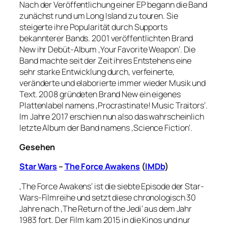
Nach der Veröffentlichung einer EP begann die Band
zunächst rund um Long Island zu touren. Sie
steigerte ihre Popularität durch Supports
bekannterer Bands. 2001 veröffentlichten Brand
New ihr Debüt-Album ‚Your Favorite Weapon‘. Die
Band machte seit der Zeit ihres Entstehens eine
sehr starke Entwicklung durch, verfeinerte,
veränderte und elaborierte immer wieder Musik und
Text. 2008 gründeten Brand New ein eigenes
Plattenlabel namens ‚Procrastinate! Music Traitors‘.
Im Jahre 2017 erschien nun also das wahrscheinlich
letzte Album der Band namens ‚Science Fiction‘.
Gesehen
Star Wars
–
The Force Awakens
(
IMDb
)
‚The Force Awakens‘ ist die siebte Episode der Star-
Wars-Filmreihe und setzt diese chronologisch 30
Jahre nach ‚The Return of the Jedi‘ aus dem Jahr
1983 fort. Der Film kam 2015 in die Kinos und nur