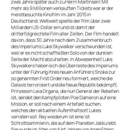
zwei Jahre später auch zu Herrn Martinsen! Mit
mehr als 9 Millionen verkauften Tickets war er der
meistbesuchte Kinofilm im Jahr 2015 in
Deutschland. Weltweit spielte der Film über zwei
Milliarden US-Dollar ein und ist damit der
dritterfolgreichste Film aller Zeiten. Der Film handelt
davon, dass 30 Jahre nach dem Zusammenbruch
des Imperiums Luke Skywalker verschwunden ist,
weil er es nicht schaffte Ben Solo von der dunklen
Seite der Macht abzuhalten. In Abwesenheit Luke
Skywalkers haben sich die Überreste des Imperiums
unter der Führung ihres neuen Anführers Snoke zur
so genannten First Order neu formiert, welche die
Galaxis terrorisiert und die Neue Republik bekämpft.
Prinzessin Leia Organa, die nun General der Rebellen
ist, sendet den Kampfpiloten Poe Dameron auf eine
Mission, er soll nach einem Artefakt suchen,
welches den aktuellen Aufenthaltsort Lukes
verraten soll. Rey wiederum ist eine ist
Schrottsammlerin, die auf dem Planeten Jakku lebt.
Sie wurde im Alter von fünf Jahren von ihren Eltern