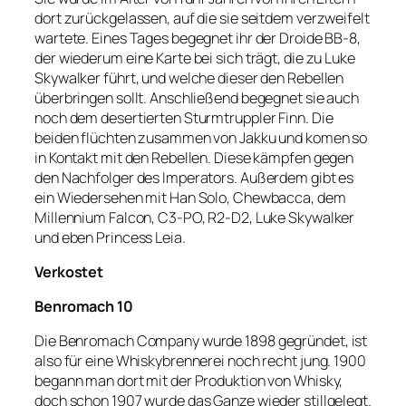
dort zurückgelassen, auf die sie seitdem verzweifelt
wartete. Eines Tages begegnet ihr der Droide BB-8,
der wiederum eine Karte bei sich trägt, die zu Luke
Skywalker führt, und welche dieser den Rebellen
überbringen sollt. Anschließend begegnet sie auch
noch dem desertierten Sturmtruppler Finn. Die
beiden flüchten zusammen von Jakku und komen so
in Kontakt mit den Rebellen. Diese kämpfen gegen
den Nachfolger des Imperators. Außerdem gibt es
ein Wiedersehen mit Han Solo, Chewbacca, dem
Millennium Falcon, C3-PO, R2-D2, Luke Skywalker
und eben Princess Leia.
Verkostet
Benromach 10
Die Benromach Company wurde 1898 gegründet, ist
also für eine Whiskybrennerei noch recht jung. 1900
begann man dort mit der Produktion von Whisky,
doch schon 1907 wurde das Ganze wieder stillgelegt.