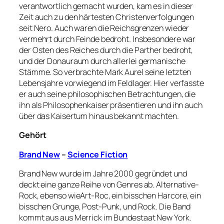
verantwortlich gemacht wurden, kam es in dieser
Zeit auch zu den härtesten Christenverfolgungen
seit Nero. Auch waren die Reichsgrenzen wieder
vermehrt durch Feinde bedroht. Insbesondere war
der Osten des Reiches durch die Parther bedroht,
und der Donauraum durch allerlei germanische
Stämme. So verbrachte Mark Aurel seine letzten
Lebensjahre vorwiegend im Feldlager. Hier verfasste
er auch seine philosophischen Betrachtungen, die
ihn als Philosophenkaiser präsentieren und ihn auch
über das Kaisertum hinaus bekannt machten.
Gehört
Brand New
–
Science Fiction
Brand New wurde im Jahre 2000 gegründet und
deckt eine ganze Reihe von Genres ab. Alternative-
Rock, ebenso wieArt-Roc, ein bisschen Harcore, ein
bisschen Grunge, Post-Punk, und Rock. Die Band
kommt aus aus Merrick im Bundestaat New York.