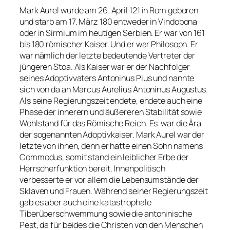
Mark Aurel wurde am 26. April 121 in Rom geboren
und starb am 17. März 180 entweder in Vindobona
oder in Sirmium im heutigen Serbien. Er war von 161
bis 180 römischer Kaiser. Und er war Philosoph. Er
war nämlich der letzte bedeutende Vertreter der
jüngeren Stoa. Als Kaiser war er der Nachfolger
seines Adoptivvaters Antoninus Pius und nannte
sich von da an Marcus Aurelius Antoninus Augustus.
Als seine Regierungszeit endete, endete auch eine
Phase der innerern und äußereren Stabilität sowie
Wohlstand für das Römische Reich. Es war die Ära
der sogenannten Adoptivkaiser. Mark Aurel war der
letzte von ihnen, denn er hatte einen Sohn namens
Commodus, somit stand ein leiblicher Erbe der
Herrscherfunktion bereit. Innenpolitisch
verbesserte er vor allem die Lebensumstände der
Sklaven und Frauen. Während seiner Regierungszeit
gab es aber auch eine katastrophale
Tiberüberschwemmung sowie die antoninische
Pest, da für beides die Christen von den Menschen