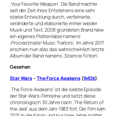
‚Your Favorite Weapon‘. Die Band machte
seit der Zeit ihres Entstehens eine sehr
starke Entwicklung durch, verfeinerte,
veränderte und elaborierte immer wieder
Musik und Text. 2008 gründeten Brand New
ein eigenes Plattenlabel namens
‚Procrastinate! Music Traitors‘. Im Jahre 2017
erschien nun also das wahrscheinlich letzte
Album der Band namens ‚Science Fiction‘.
Gesehen
Star Wars
–
The Force Awakens
(
IMDb
)
‚The Force Awakens‘ ist die siebte Episode
der Star-Wars-Filmreihe und setzt diese
chronologisch 30 Jahre nach ‚The Return of
the Jedi‘ aus dem Jahr 1983 fort. Der Film kam
2015 in die Kinos und nur zwei Jahre später