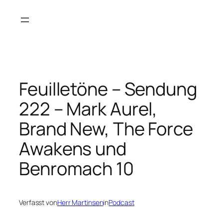
Zum
Inhalt
springen
Feuilletöne – Sendung
222 – Mark Aurel,
Brand New, The Force
Awakens und
Benromach 10
Verfasst von
Herr Martinsen
in
Podcast