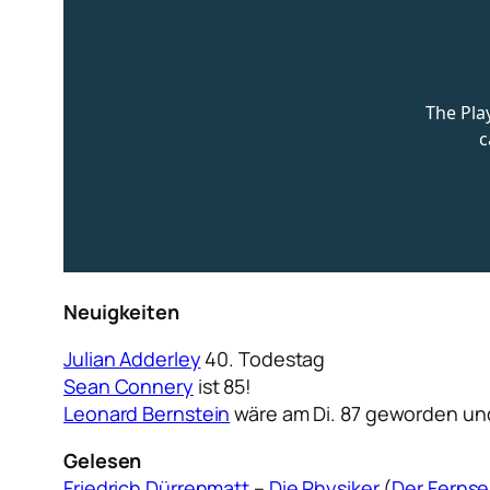
Neuigkeiten
Julian Adderley
40. Todestag
Sean Connery
ist 85!
Leonard Bernstein
wäre am Di. 87 geworden un
Gelesen
Friedrich Dürrenmatt
–
Die Physiker
(
Der Fernse