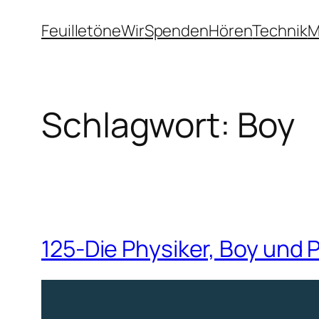
Zum
Feuilletöne
Wir
Spenden
Hören
Technik
M
Inhalt
springen
Schlagwort:
Boy
125-Die Physiker, Boy und 