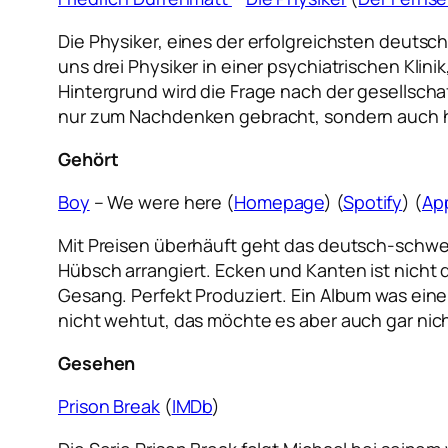
Die Physiker, eines der erfolgreichsten deut
uns drei Physiker in einer psychiatrischen Kl
Hintergrund wird die Frage nach der gesellsch
nur zum Nachdenken gebracht, sondern auch h
Gehört
Boy
– We were here (
Homepage
) (
Spotify
) (
Ap
Mit Preisen überhäuft geht das deutsch-schwei
Hübsch arrangiert. Ecken und Kanten ist nicht 
Gesang. Perfekt Produziert. Ein Album was eine
nicht wehtut, das möchte es aber auch gar nich
Gesehen
Prison Break
(
IMDb
)