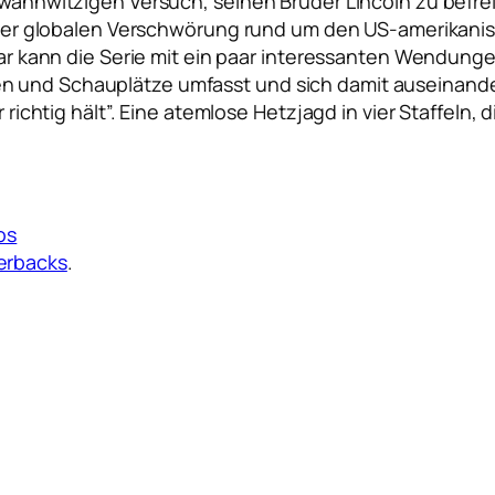
m wahnwitzigen Versuch, seinen Bruder Lincoln zu befr
 einer globalen Verschwörung rund um den US-amerikani
Zwar kann die Serie mit ein paar interessanten Wendung
n und Schauplätze umfasst und sich damit auseinande
ür richtig hält”. Eine atemlose Hetzjagd in vier Staffel
os
erbacks
.