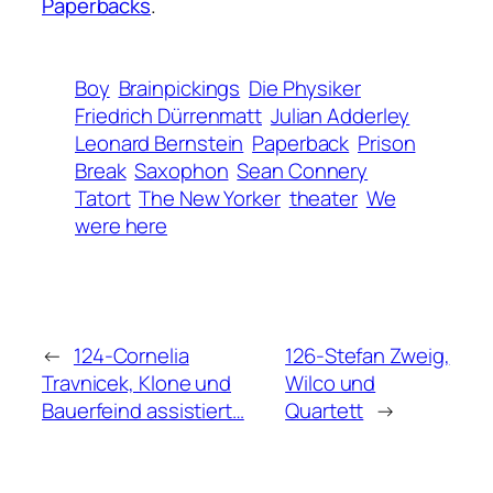
Paperbacks
.
Boy
Brainpickings
Die Physiker
Friedrich Dürrenmatt
Julian Adderley
Leonard Bernstein
Paperback
Prison
Break
Saxophon
Sean Connery
Tatort
The New Yorker
theater
We
were here
←
124-Cornelia
126-Stefan Zweig,
Travnicek, Klone und
Wilco und
Bauerfeind assistiert…
Quartett
→