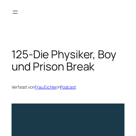
Zum
Inhalt
springen
125-Die Physiker, Boy
und Prison Break
Verfasst von
Frau Eichler
in
Podcast