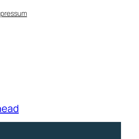
mpressum
head