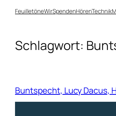
Zum
Feuilletöne
Wir
Spenden
Hören
Technik
M
Inhalt
springen
Schlagwort:
Bunt
Buntspecht, Lucy Dacus, 