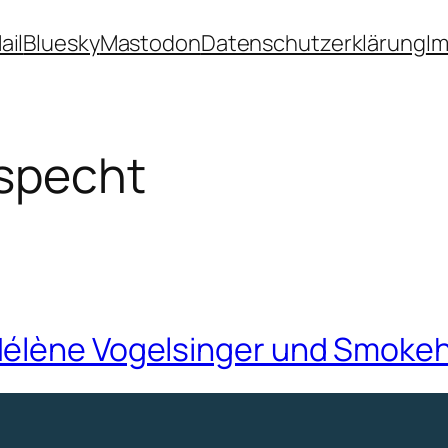
ail
Bluesky
Mastodon
Datenschutzerklärung
I
specht
Hélène Vogelsinger und Smoke