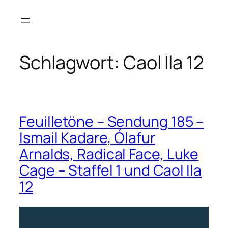
Zum
Inhalt
springen
Schlagwort:
Caol Ila 12
Feuilletöne – Sendung 185 –
Ismail Kadare, Ólafur
Arnalds, Radical Face, Luke
Cage – Staffel 1 und Caol Ila
12