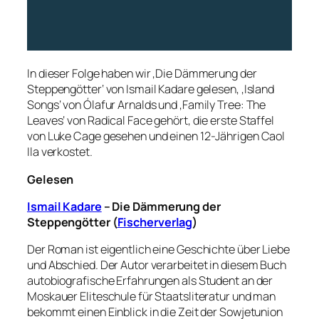
In dieser Folge haben wir ‚Die Dämmerung der
Steppengötter‘ von Ismail Kadare gelesen, ‚Island
Songs‘ von Ólafur Arnalds und ‚Family Tree: The
Leaves‘ von Radical Face gehört, die erste Staffel
von Luke Cage gesehen und einen 12-Jährigen Caol
Ila verkostet.
Gelesen
Ismail Kadare
– Die Dämmerung der
Steppengötter (
Fischerverlag
)
Der Roman ist eigentlich eine Geschichte über Liebe
und Abschied. Der Autor verarbeitet in diesem Buch
autobiografische Erfahrungen als Student an der
Moskauer Eliteschule für Staatsliteratur und man
bekommt einen Einblick in die Zeit der Sowjetunion