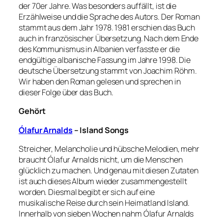
der 70er Jahre. Was besonders auffällt, ist die
Erzählweise und die Sprache des Autors. Der Roman
stammt aus dem Jahr 1978. 1981 erschien das Buch
auch in französischer Übersetzung. Nach dem Ende
des Kommunismus in Albanien verfasste er die
endgültige albanische Fassung im Jahre 1998. Die
deutsche Übersetzung stammt von Joachim Röhm.
Wir haben den Roman gelesen und sprechen in
dieser Folge über das Buch.
Gehört
Ólafur Arnalds
– Island Songs
Streicher, Melancholie und hübsche Melodien, mehr
braucht Ólafur Arnalds nicht, um die Menschen
glücklich zu machen. Und genau mit diesen Zutaten
ist auch dieses Album wieder zusammengestellt
worden. Diesmal begibt er sich auf eine
musikalische Reise durch sein Heimatland Island.
Innerhalb von sieben Wochen nahm Ólafur Arnalds