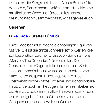
enthalten die Songs bei diesem Album Brüche à la
Wilco, d.h, Songs nehmen plötzlich mittendrin eine
musikalische Wendung. Ob das alles unserer
Meinung nach zusammenpasst, wir sagen es euch.
Gesehen
Luke Cage
– Staffel 1 (
IMDb
)
Luke Cage beruht auf der gleichnamigen Figur von
Marvel. Sie ist die dritte von vier Netflix-Serien, die
schlussendlich zu einer Crossover-Serie namens
‚Marvel’s The Defenders‘ führen sollen. Der
Charakter Luke Cage spielte bereits in der Serie
‚Jessica Jones‘ mit und wurde dort ebenfalls von
Mike Colter gespielt.
Luke Cage verfügt über
übermenschliche Kräfte und eine undurchdringbare
Haut. Er versucht im heutigen Harlem sein Leben auf
die Reihe zu bekommen, allerdings wird sein Freund
und Arbeitgeber Pop aus Versehen von einem
Gangster erschossen, welcher Cornell