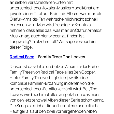
an sieben verschiedenen Orten mit
unterschiedlichen lokalen Musikern und Künstlern
jeweils einen Titel auf. Es ist ein Album, was man als
Ólafur-Arnalds-Fan wahrscheinlich recht schnell
erkennen wird. Man wird freudig zur Kenntnis
nehmen, dass alles das, was man an Ólafur Arnalds‘
Musik mag, auch hier wieder zu finden ist.
Langweilig? Trotzdem toll? Wir sagen es euch in
dieser Folge
.
Radical Face
– Family Tree: The Leaves
Dieses ist das dritte und letzte Album in der Reihe
Family Trees von Radical Face alias Ben Cooper.
Hinter Family Tree verbirgt sich jeweils eine
komplexe Familien-Erzählung in denen von drei
unterschiedlichen Familien erzählt wird. Bei ‚The
Leaves‘ wird noch mal alles aufgefahren was man
von den letzten zwei Alben dieser Serie schon kennt.
Die Songs sind inhaltlich oft recht melancholisch.
Häufiger als auf den zwei vorhergehenden Alben