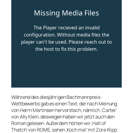
Während des diesjährigen Bachmannpreis-
Wettbewerbs gab es einen Text, der nach Meinung
von Herrn Martinsen hervorstach, nämlich ‚Carter‘
von Ally Klein, deswegen haben wir jetzt auch den
Roman gelesen. Außerdem hörten wir ‚Hall of
Thatch‘ von ROME, sahen ‚Koch ma!‘ mit Zora Klipp