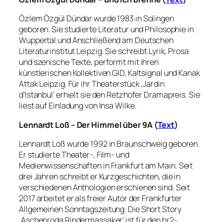
Özlem Özgül Dündar wurde 1983 in Solingen
geboren. Sie studierte Literatur und Philosophie in
Wuppertal und Anschließend am Deutschen
Literaturinstitut Leipzig. Sie schreibt Lyrik, Prosa
und szenische Texte, performt mit ihren
künstlerischen Kollektiven GID, Kaltsignal und Kanak
Attak Leipzig. Für ihr Theaterstück ‚Jardin
d’Istanbul‘ erhielt sie den Retzhofer Dramapreis. Sie
liest auf Einladung von Insa Wilke.
Lennardt Loß – Der Himmel über 9A (
Text
)
Lennardt Loß wurde 1992 in Braunschweig geboren.
Er studierte Theater-, Film- und
Medienwissenschaften in Frankfurt am Main. Seit
drei Jahren schreibt er Kurzgeschichten, die in
verschiedenen Anthologien erschienen sind. Seit
2017 arbeitet er als freier Autor der Frankfurter
Allgemeinen Sonntagszeitung. Die Short Story
‚Aschenroda Rindermassaker‘ ist für den hr2-