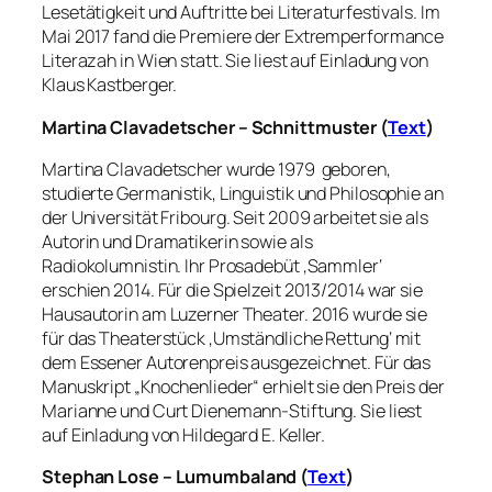
Lesetätigkeit und Auftritte bei Literaturfestivals. Im
Mai 2017 fand die Premiere der Extremperformance
Literazah in Wien statt. Sie liest auf Einladung von
Klaus Kastberger.
Martina Clavadetscher – Schnittmuster (
Text
)
Martina Clavadetscher wurde 1979 geboren,
studierte Germanistik, Linguistik und Philosophie an
der Universität Fribourg. Seit 2009 arbeitet sie als
Autorin und Dramatikerin sowie als
Radiokolumnistin. Ihr Prosadebüt ‚Sammler‘
erschien 2014. Für die Spielzeit 2013/2014 war sie
Hausautorin am Luzerner Theater. 2016 wurde sie
für das Theaterstück ‚Umständliche Rettung‘ mit
dem Essener Autorenpreis ausgezeichnet. Für das
Manuskript „Knochenlieder“ erhielt sie den Preis der
Marianne und Curt Dienemann-Stiftung. Sie liest
auf Einladung von Hildegard E. Keller.
Stephan Lose – Lumumbaland (
Text
)