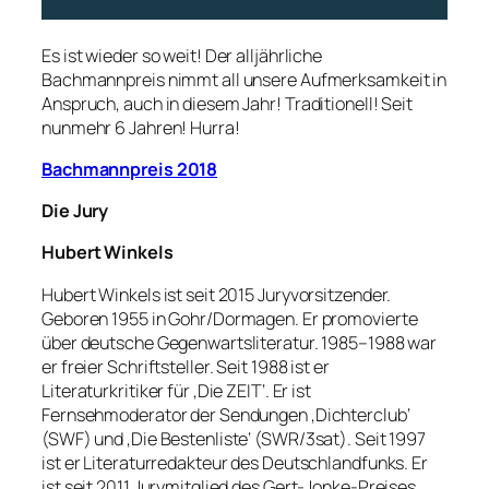
Es ist wieder so weit! Der alljährliche
Bachmannpreis nimmt all unsere Aufmerksamkeit in
Anspruch, auch in diesem Jahr! Traditionell! Seit
nunmehr 6 Jahren! Hurra!
Bachmannpreis 2018
Die Jury
Hubert Winkels
Hubert Winkels ist seit 2015 Juryvorsitzender.
Geboren 1955 in Gohr/Dormagen. Er promovierte
über deutsche Gegenwartsliteratur. 1985–1988 war
er freier Schriftsteller. Seit 1988 ist er
Literaturkritiker für ‚Die ZEIT‘. Er ist
Fernsehmoderator der Sendungen ‚Dichterclub‘
(SWF) und ‚Die Bestenliste‘ (SWR/3sat). Seit 1997
ist er Literaturredakteur des Deutschlandfunks. Er
ist seit 2011 Jurymitglied des Gert-Jonke-Preises.