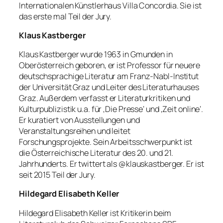
Internationalen Künstlerhaus Villa Concordia. Sie ist
das erste mal Teil der Jury.
Klaus Kastberger
Klaus Kastberger wurde 1963 in Gmunden in
Oberösterreich geboren, er ist Professor für neuere
deutschsprachige Literatur am Franz-Nabl-Institut
der Universität Graz und Leiter des Literaturhauses
Graz. Außerdem verfasst er Literaturkritiken und
Kulturpublizistik u.a. für ‚Die Presse‘ und ‚Zeit online‘.
Er kuratiert von Ausstellungen und
Veranstaltungsreihen und leitet
Forschungsprojekte. Sein Arbeitsschwerpunkt ist
die Österreichische Literatur des 20. und 21.
Jahrhunderts. Er twittert als @klauskastberger. Er ist
seit 2015 Teil der Jury.
Hildegard Elisabeth Keller
Hildegard Elisabeth Keller ist Kritikerin beim