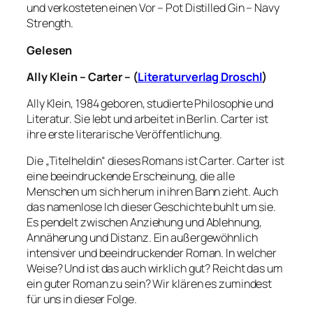
und verkosteten einen Vor – Pot Distilled Gin – Navy
Strength.
Gelesen
Ally
Klein –
Carter
–
(
Literaturverlag Droschl
)
Ally Klein, 1984 geboren, studierte Philosophie und
Literatur. Sie lebt und arbeitet in Berlin. Carter ist
ihre erste literarische Veröffentlichung.
Die „Titelheldin“ dieses Romans ist Carter. Carter ist
eine beeindruckende Erscheinung, die alle
Menschen um sich herum in ihren Bann zieht. Auch
das namenlose Ich dieser Geschichte buhlt um sie.
Es pendelt zwischen Anziehung und Ablehnung,
Annäherung und Distanz. Ein außergewöhnlich
intensiver und beeindruckender Roman. In welcher
Weise? Und ist das auch wirklich gut? Reicht das um
ein guter Roman zu sein? Wir klären es zumindest
für uns in dieser Folge.