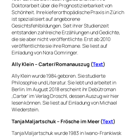
Doktorarbeit über die Prognostizierbarkeit von
Schönheit. Ihre kieferorthopädische Praxis in Zürich
ist spezialisiert auf angeborene
Gesichtsfehlbildungen. Seit ihrer Studienzeit
entstanden zahlreiche Erzählungen und Gedichte,
die sie aber nicht veröffentlichte. Erst ab 2010
veröffentlichte sie ihre Romane. Sie liest auf
Einladung von Nora Gomringer.
Ally Klein – Carter/Romanauszug (
Text
)
Ally Klein wurde 1984 geboren. Sie studierte
Philosophie und Literatur. Sie lebt und arbeitet in
Berlin. Im August 2018 erscheint ihr Debütroman
‚Carter‘ im Verlag Droschl, dessen Auszug wir hier
lesen können. Sie liest auf Einladung von Michael
Wiederstein.
Tanja Maljartschuk – Frösche im Meer (
Text
)
Tanja Maljartschuk wurde 1983 in Iwano-Frankiwsk