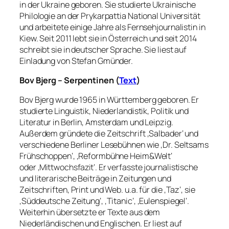
in der Ukraine geboren. Sie studierte Ukrainische
Philologie an der Prykarpattia National Universität
und arbeitete einige Jahre als Fernsehjournalistin in
Kiew. Seit 2011 lebt sie in Österreich und seit 2014
schreibt sie in deutscher Sprache. Sie liest auf
Einladung von Stefan Gmünder.
Bov Bjerg – Serpentinen (
Text
)
Bov Bjerg wurde 1965 in Württemberg geboren. Er
studierte Linguistik, Niederlandistik, Politik und
Literatur in Berlin, Amsterdam und Leipzig.
Außerdem gründete die Zeitschrift ‚Salbader‘ und
verschiedene Berliner Lesebühnen wie ‚Dr. Seltsams
Frühschoppen‘, ‚Reformbühne Heim&Welt‘
oder
‚Mittwochsfazit‘. Er verfasste j
ournalistische
und literarische Beiträge in Zeitungen und
Zeitschriften, Print und Web. u.a. für die ‚Taz‘, sie
‚Süddeutsche Zeitung‘, ‚Titanic‘, ‚Eulenspiegel‘.
Weiterhin übersetzte er Texte aus dem
Niederländischen und Englischen. Er liest auf