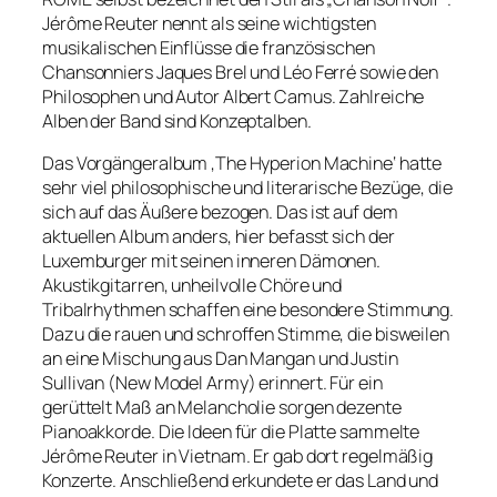
Jérôme Reuter nennt als seine wichtigsten
musikalischen Einflüsse die französischen
Chansonniers Jaques Brel und Léo Ferré sowie den
Philosophen und Autor Albert Camus. Zahlreiche
Alben der Band sind Konzeptalben.
Das Vorgängeralbum ‚The Hyperion Machine‘ hatte
sehr viel philosophische und literarische Bezüge, die
sich auf das Äußere bezogen. Das ist auf dem
aktuellen Album anders, hier befasst sich der
Luxemburger mit seinen inneren Dämonen.
Akustikgitarren, unheilvolle Chöre und
Tribalrhythmen schaffen eine besondere Stimmung.
Dazu die rauen und schroffen Stimme, die bisweilen
an eine Mischung aus Dan Mangan und Justin
Sullivan (New Model Army) erinnert. Für ein
gerüttelt Maß an Melancholie sorgen dezente
Pianoakkorde. Die Ideen für die Platte sammelte
Jérôme Reuter in Vietnam. Er gab dort regelmäßig
Konzerte. Anschließend erkundete er das Land und