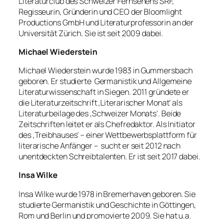
Literaturclub des Schweizer Fernsehens SRF,
Regisseurin, Gründerin und CEO der Bloomlight
Productions GmbH und Literaturprofessorin an der
Universität Zürich. Sie ist seit 2009 dabei.
Michael Wiederstein
Michael Wiederstein wurde 1983 in Gummersbach
geboren. Er studierte Germanistik und Allgemeine
Literaturwissenschaft in Siegen. 2011 gründete er
die Literaturzeitschrift ‚Literarischer Monat‘ als
Literaturbeilage des ‚Schweizer Monats‘. Beide
Zeitschriften leitet er als Chefredaktor. Als Initiator
des ‚Treibhauses‘ – einer Wettbewerbsplattform für
literarische Anfänger – sucht er seit 2012 nach
unentdeckten Schreibtalenten. Er ist seit 2017 dabei.
Insa Wilke
Insa Wilke wurde 1978 in Bremerhaven geboren. Sie
studierte Germanistik und Geschichte in Göttingen,
Rom und Berlin und promovierte 2009. Sie hat u.a.