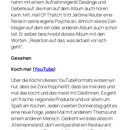
nahm mit einem Aufnahmegerät Gesänge und
Gebete auf, die man auf dem Album auch hören
kann. Mit ‚Hall Of Thatch‘ tritt Jérôme Reuter eine
Reise in seine eigene Psyche an, ähnlich wie es Dan
Magan auf dem ein oder anderen Album auch schon
tat. Er selber beschreibt dieses Album mit den
Worten: „Reaktion auf das, was aktuell vor sich
geht“.
Gesehen
Koch ma! (
YouTube
)
Über die Köchin dieses YouTubeFormats wissen wir
nur, dass sie Zora Klipp heißt, dass sie mal dies und
mal das kocht und das meist mit GästInnen. Es geht
um frische, regionale Produkte und vor allem um
Spaß am Kochen. Jeden zweiten Donnerstag gibt es
eine neue Folge, jedes Mal mit anderem Thema und
einem anderen Mensch. Gedreht wird das alles im
‚Kliemannsland‘, dort wird parallel ein Restaurant