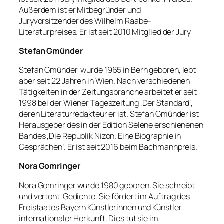
Außerdem ist er Mitbegründer und
Juryvorsitzender des Wilhelm Raabe-
Literaturpreises. Er ist seit 2010 Mitglied der Jury
Stefan Gmünder
Stefan Gmünder wurde 1965 in Bern geboren, lebt
aber seit 22 Jahren in Wien. Nach verschiedenen
Tätigkeiten in der Zeitungsbranche arbeitet er seit
1998 bei der Wiener Tageszeitung ‚Der Standard‘,
deren Literaturredakteur er ist. Stefan Gmünder ist
Herausgeber des in der Edition Selene erschienenen
Bandes ‚Die Republik Nizon. Eine Biographie in
Gesprächen‘. Er ist seit 2016 beim Bachmannpreis.
Nora Gomringer
Nora Gomringer wurde 1980 geboren. Sie schreibt
und vertont Gedichte. Sie fördert im Auftrag des
Freistaates Bayern Künstlerinnen und Künstler
internationaler Herkunft. Dies tut sie im