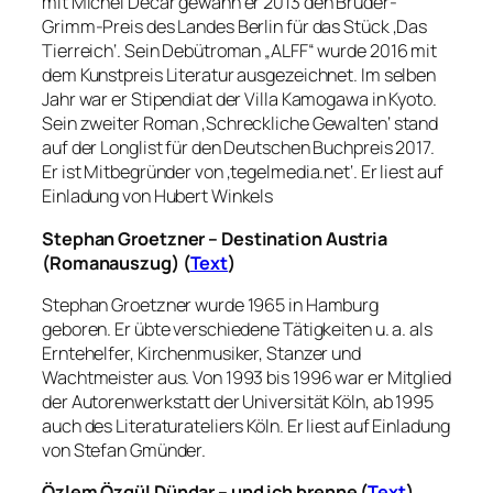
mit Michel Decar gewann er 2013 den Brüder-
Grimm-Preis des Landes Berlin für das Stück ‚Das
Tierreich‘. Sein Debütroman „ALFF“ wurde 2016 mit
dem Kunstpreis Literatur ausgezeichnet. Im selben
Jahr war er Stipendiat der Villa Kamogawa in Kyoto.
Sein zweiter Roman ‚Schreckliche Gewalten‘ stand
auf der Longlist für den Deutschen Buchpreis 2017.
Er ist Mitbegründer von ‚tegelmedia.net‘. Er liest auf
Einladung von Hubert Winkels
Stephan Groetzner – Destination Austria
(Romanauszug) (
Text
)
Stephan Groetzner wurde 1965 in Hamburg
geboren. Er übte verschiedene Tätigkeiten u. a. als
Erntehelfer, Kirchenmusiker, Stanzer und
Wachtmeister aus. Von 1993 bis 1996 war er Mitglied
der Autorenwerkstatt der Universität Köln, ab 1995
auch des Literaturateliers Köln. Er liest auf Einladung
von Stefan Gmünder.
Özlem Özgül Dündar – und ich brenne (
Text
)