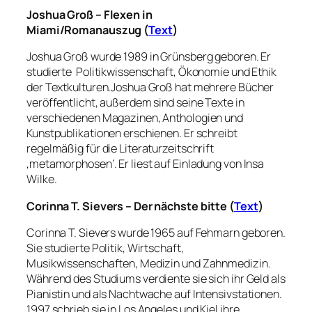
Joshua Groß – Flexen in
Miami/
Romanauszug
(
Text
)
Joshua Groß wurde 1989 in Grünsberg geboren. Er
studierte Politikwissenschaft, Ökonomie und Ethik
der Textkulturen.Joshua Groß hat mehrere Bücher
veröffentlicht, außerdem sind seine Texte in
verschiedenen Magazinen, Anthologien und
Kunstpublikationen erschienen. Er schreibt
regelmäßig für die Literaturzeitschrift
‚metamorphosen‘. Er liest auf Einladung von Insa
Wilke.
Corinna T. Sievers – Der nächste bitte (
Text
)
Corinna T. Sievers wurde 1965 auf Fehmarn geboren.
Sie studierte Politik, Wirtschaft,
Musikwissenschaften, Medizin und Zahnmedizin.
Während des Studiums verdiente sie sich ihr Geld als
Pianistin und als Nachtwache auf Intensivstationen.
1997 schrieb sie in Los Angeles und Kiel ihre