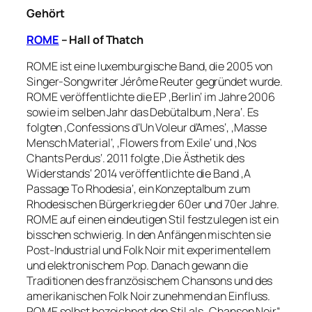
Gehört
ROME
– Hall of Thatch
ROME ist eine luxemburgische Band, die 2005 von
Singer-Songwriter Jérôme Reuter gegründet wurde.
ROME veröffentlichte die EP ‚Berlin‘ im Jahre 2006
sowie im selben Jahr das Debütalbum ‚Nera‘. Es
folgten ‚Confessions d’Un Voleur d’Ames‘, ‚Masse
Mensch Material‘, ‚Flowers from Exile‘ und ‚Nos
Chants Perdus‘. 2011 folgte ‚Die Ästhetik des
Widerstands‘ 2014 veröffentlichte die Band ‚A
Passage To Rhodesia‘, ein Konzeptalbum zum
Rhodesischen Bürgerkrieg der 60er und 70er Jahre.
ROME auf einen eindeutigen Stil festzulegen ist ein
bisschen schwierig. In den Anfängen mischten sie
Post-Industrial und Folk Noir mit experimentellem
und elektronischem Pop. Danach gewann die
Traditionen des französischem Chansons und des
amerikanischen Folk Noir zunehmend an Einfluss.
ROME selbst bezeichnet den Stil als „Chanson Noir“.