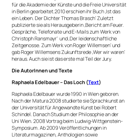
für die Akademie der Künste und die Freie Universität
in Berlin gearbeitet.2010 erschien ihr Buch ‚Ist das
ein Leben. Der Dichter Thomas Brasch‘ Zuletzt
publizierte sie als Herausgeberin ‚Bericht am Feuer.
Gespräche, Telefonate und E-Mails zum Werk von
Christoph Ransmayr‘ und ‚Der leidenschaftliche
Zeitgenosse. Zum Werk von Roger Willemsen‘ und
gab Roger Willemsens Zukunftsrede ‚Wer wir waren‘
heraus. Auch sie ist das erste mal Teil der Jury.
Die AutorInnen und Texte
Raphaela Edelbauer – Das Loch (
Text
)
Raphaela Edelbauer wurde 1990 in Wien geboren.
Nach der Matura 2008 studierte sie Sprachkunst an
der Universität für Angewandte Kunst bei Robert
Schindel. Danach Studium der Philosophie an der
Uni Wien. 2008 Vortrag beim Ludwig-Wittgenstein-
Symposium. Ab 2009 Veröffentlichungen in
Literaturmagazinen, Anthologien sowie