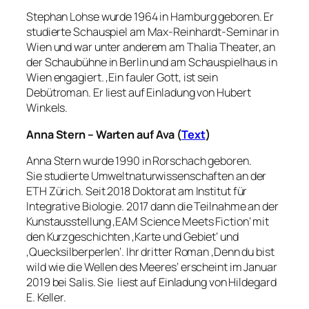
Stephan Lohse wurde 1964 in Hamburg geboren. Er
studierte Schauspiel am Max-Reinhardt-Seminar in
Wien und war unter anderem am Thalia Theater, an
der Schaubühne in Berlin und am Schauspielhaus in
Wien engagiert. ‚Ein fauler Gott
‚
ist sein
Debütroman. Er liest auf Einladung von Hubert
Winkels.
Anna Stern –
Warten auf Ava (
Text
)
Anna Stern wurde 1990 in Rorschach geboren.
Sie studierte Umweltnaturwissenschaften an der
ETH Zürich. Seit 2018 Doktorat am Institut für
Integrative Biologie. 2017 dann die Teilnahme an der
Kunstausstellung ‚EAM Science Meets Fiction‘ mit
den Kurzgeschichten ‚Karte und Gebiet‘ und
‚Quecksilberperlen‘. Ihr dritter Roman ‚Denn du bist
wild wie die Wellen des Meeres‘ erscheint im Januar
2019 bei Salis. Sie liest auf Einladung von Hildegard
E. Keller.