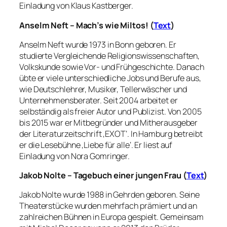
Einladung von Klaus Kastberger.
Anselm Neft – Mach’s wie Miltos! (
Text
)
Anselm Neft wurde 1973 in Bonn geboren. Er
studierte Vergleichende Religionswissenschaften,
Volkskunde sowie Vor- und Frühgeschichte. Danach
übte er viele unterschiedliche Jobs und Berufe aus,
wie Deutschlehrer, Musiker, Tellerwäscher und
Unternehmensberater. Seit 2004 arbeitet er
selbständig als freier Autor und Publizist. Von 2005
bis 2015 war er Mitbegründer und Mitherausgeber
der Literaturzeitschrift ‚EXOT‘. In Hamburg betreibt
er die Lesebühne ‚Liebe für alle‘. Er liest auf
Einladung von Nora Gomringer.
Jakob Nolte – Tagebuch einer jungen Frau (
Text
)
Jakob Nolte wurde 1988 in Gehrden geboren. Seine
Theaterstücke wurden mehrfach prämiert und an
zahlreichen Bühnen in Europa gespielt. Gemeinsam