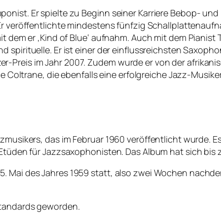
onist. Er spielte zu Beginn seiner Karriere Bebop- und
Er veröffentlichte mindestens fünfzig Schallplattenauf
 mit dem er ‚Kind of Blue‘ aufnahm. Auch mit dem Piani
spirituelle. Er ist einer der einflussreichsten Saxophon
-Preis im Jahr 2007. Zudem wurde er von der afrikani
ce Coltrane, die ebenfalls eine erfolgreiche Jazz-Musiker
zmusikers, das im Februar 1960 veröffentlicht wurde. Es
 Etüden für Jazzsaxophonisten. Das Album hat sich bis 
. Mai des Jahres 1959 statt, also zwei Wochen nachde
zstandards geworden.