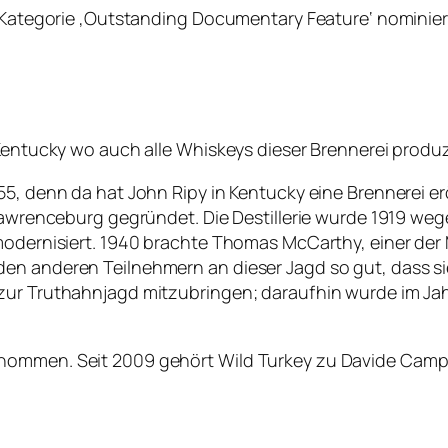
r Kategorie ‚Outstanding Documentary Feature‘ nominier
 Kentucky wo auch alle Whiskeys dieser Brennerei produz
5, denn da hat John Ripy in Kentucky eine Brennerei erö
n Lawrenceburg gegründet. Die Destillerie wurde 1919 w
 modernisiert. 1940 brachte Thomas McCarthy, einer der
en anderen Teilnehmern an dieser Jagd so gut, dass si
 zur Truthahnjagd mitzubringen; daraufhin wurde im J
nommen. Seit 2009 gehört Wild Turkey zu Davide Campa