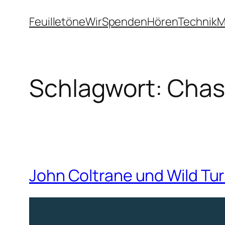
Zum
Feuilletöne
Wir
Spenden
Hören
Technik
M
Inhalt
springen
Schlagwort:
Chas
John Coltrane und Wild Tur