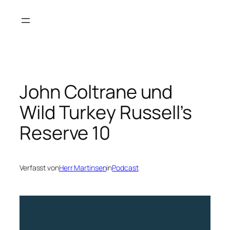
Zum
Inhalt
springen
John Coltrane und
Wild Turkey Russell’s
Reserve 10
Verfasst von
Herr Martinsen
in
Podcast