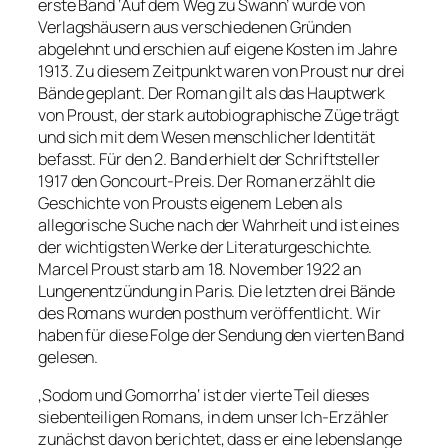
erste Band ‘Auf dem Weg zu Swann’ wurde von
Verlagshäusern aus verschiedenen Gründen
abgelehnt und erschien auf eigene Kosten im Jahre
1913. Zu diesem Zeitpunkt waren von Proust nur drei
Bände geplant. Der Roman gilt als das Hauptwerk
von Proust, der stark autobiographische Züge trägt
und sich mit dem Wesen menschlicher Identität
befasst. Für den 2. Band erhielt der Schriftsteller
1917 den Goncourt-Preis. Der Roman erzählt die
Geschichte von Prousts eigenem Leben als
allegorische Suche nach der Wahrheit und ist eines
der wichtigsten Werke der Literaturgeschichte.
Marcel Proust starb am 18. November 1922 an
Lungenentzündung in Paris. Die letzten drei Bände
des Romans wurden posthum veröffentlicht. Wir
haben für diese Folge der Sendung den vierten Band
gelesen.
‚Sodom und Gomorrha‘ ist der vierte Teil dieses
siebenteiligen Romans, in dem unser Ich-Erzähler
zunächst davon berichtet, dass er eine lebenslange