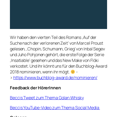
Wir haben den vierten Teil des Romans ‚Auf der
Suche nach der verlorenen Zeit‘ von Marcel Proust
gelesen, ‚Chopin, Schumann, Grieg‘ von Inbal Segev
und Juho Pohjonen gehört, die erste Folge der Serie
‚Insatiable‘ gesehen und das New Make von Flóki
verkostet. Und ihr könnt uns für den Buchblog-Award
2018 nominieren, wenn ihr mögt.
-
>
https://www.buchblog-award.de/nominieren/
Feedback der HörerInnen
Beccis Tweet zum Thema Golan Whisky
Beccis YouTube-Video zum Thema Social Media