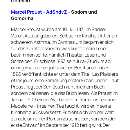
Gelesen
Marcel Proust
–
AdSndvZ
–
Sodom und
Gomorrha
Marcel Proust wurde am 10. Juli 1871 im Pariser
Vorort Auteuil geboren. Seit seiner Kindheit litt er an
schwerem Asthma. Im Gymnasium begann er sich
für das zu interessieren, was künftig sein Leben
bestimmen sollte, nämlich Theater, Lesen und
Schreiben. Er schloss 1893 sein Jura-Studium ab,
ohne jemals einen juristischen Beruf auszuüben.
1896 veröffentlichte er unter dem Titel ‘Les Plaisiers
et les jours’ eine Sammlung erster Erzählungen. Laut
Proust liegt der Schlüssel nicht in einem Buch,
sondern bei denen, die das Buch lesen. Als Proust im
Januar 1909 einen Zwieback – im Roman ist es eine
Madeleine – in seinen Tee taucht, wird er in seine
Kindheit zurückversetzt. Er zieht sich von der Welt
zurück, um einen Roman zu schreiben, von dem der
erste Entwurf im September 1912 fertig wird. Der