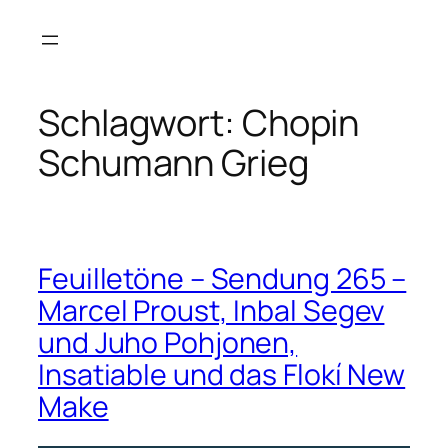
Zum
Inhalt
springen
Schlagwort:
Chopin
Schumann Grieg
Feuilletöne – Sendung 265 –
Marcel Proust, Inbal Segev
und Juho Pohjonen,
Insatiable und das Flokí New
Make