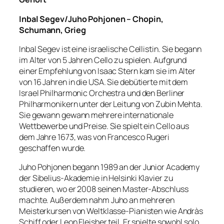
Inbal Segev/Juho Pohjonen – Chopin,
Schumann, Grieg
Inbal Segev ist eine israelische Cellistin. Sie begann
im Alter von 5 Jahren Cello zu spielen. Aufgrund
einer Empfehlung von Isaac Stern kam sie im Alter
von 16 Jahren in die USA. Sie debütierte mit dem
Israel Philharmonic Orchestra und den Berliner
Philharmonikern unter der Leitung von Zubin Mehta.
Sie gewann gewann mehrere internationale
Wettbewerbe und Preise. Sie spielt ein Cello aus
dem Jahre 1673, was von Francesco Rugeri
geschaffen wurde.
Juho Pohjonen begann 1989 an der Junior Academy
der Sibelius-Akademie in Helsinki Klavier zu
studieren, wo er 2008 seinen Master-Abschluss
machte. Außerdem nahm Juho an mehreren
Meisterkursen von Weltklasse-Pianisten wie Andràs
Schiff oder Leon Fleisher teil. Er spielte sowohl solo