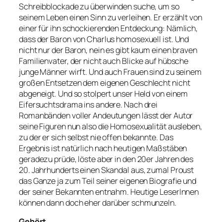
Schreibblockade zu überwinden suche, um so
seinem Leben einen Sinn zu verleihen. Er erzählt von
einer für ihn schockierenden Entdeckung: Nämlich,
dass der Baron von Charlus homosexuell ist. Und
nicht nur der Baron, nein es gibt kaum einen braven
Familienvater, der nicht auch Blicke auf hübsche
junge Männer wirft. Und auch Frauen sind zu seinem
großen Entsetzen dem eigenen Geschlecht nicht
abgeneigt. Und so stolpert unser Held von einem
Eifersuchtsdrama ins andere. Nach drei
Romanbänden voller Andeutungen lässt der Autor
seine Figuren nun also die Homosexualität ausleben,
zu der er sich selbst nie offen bekannte. Das
Ergebnis ist natürlich nach heutigen Maßstäben
geradezu prüde, löste aber in den 20er Jahren des
20. Jahrhunderts einen Skandal aus, zumal Proust
das Ganze ja zum Teil seiner eigenen Biografie und
der seiner Bekannten entnahm. Heutige LeserInnen
können dann doch eher darüber schmunzeln.
Gehört