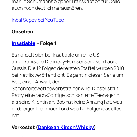
man in Schumanns eigener Transkription für Cello
auch noch deutlich heraushören.
Inbal Segev bei YouTube
Gesehen
Insatiable
– Folge 1
Es handelt sich bei Insatiable um eine US-
amerikanische Dramedy-Fernsehserie von Lauren
Gussis. Die 12 Folgen der ersten Staffel wurden 2018
bei Netflix veröffentlicht. Es geht in dieser
Serie um
Bob, einen Anwalt, der
Schönheitswettbewerbstrainer wird. Dieser stellt
Patty, eine rachsüchtige, schikanierte Teenagerin,
als seine Klientin an. Bob hat keine Ahnung hat, was
er da eigentlich macht und was für Folgen das alles
hat.
Verkostet (
Danke an Kirsch Whisky
)