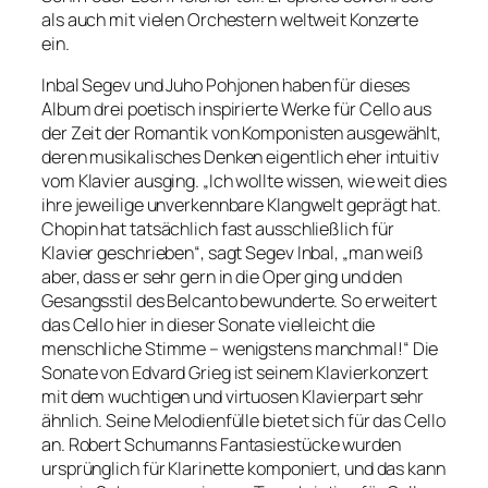
als auch mit vielen Orchestern weltweit Konzerte
ein.
Inbal Segev und Juho Pohjonen haben für dieses
Album drei poetisch inspirierte Werke für Cello aus
der Zeit der Romantik von Komponisten ausgewählt,
deren musikalisches Denken eigentlich eher intuitiv
vom Klavier ausging. „Ich wollte wissen, wie weit dies
ihre jeweilige unverkennbare Klangwelt geprägt hat.
Chopin hat tatsächlich fast ausschließlich
für
Klavier geschrieben“, sagt Segev Inbal, „man weiß
aber, dass er sehr gern in die Oper ging und den
Gesangsstil des Belcanto bewunderte. So erweitert
das Cello hier in dieser Sonate vielleicht die
menschliche Stimme – wenigstens manchmal!“ Die
Sonate von Edvard Grieg ist seinem Klavierkonzert
mit dem wuchtigen und virtuosen Klavierpart sehr
ähnlich. Seine Melodienfülle bietet sich für das Cello
an. Robert Schumanns Fantasiestücke wurden
ursprünglich für Klarinette komponiert, und das kann