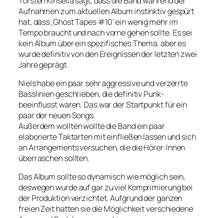
Torsten Kinsella sagt, dass die Band während der
Aufnahmen zum aktuellen Album instinktiv gespürt
hat, dass ‚Ghost Tapes #10‘ ein wenig mehr im
Tempo braucht und nach vorne gehen sollte. Es sei
kein Album über ein spezifisches Thema, aber es
wurde definitiv von den Ereignissen der letzten zwei
Jahre geprägt.
Niels habe ein paar sehr aggressive und verzerrte
Basslinien geschrieben, die definitiv Punk-
beeinflusst waren. Das war der Startpunkt für ein
paar der neuen Songs.
Außerdem wollten wollte die Band ein paar
elaborierte Taktarten mit einfließen lassen und sich
an Arrangements versuchen, die die Hörer:Innen
überraschen sollten.
Das Album sollte so dynamisch wie möglich sein,
deswegen wurde auf gar zu viel Komprimierung bei
der Produktion verzichtet. Aufgrund der ganzen
freien Zeit hatten sie die Möglichkeit verschiedene