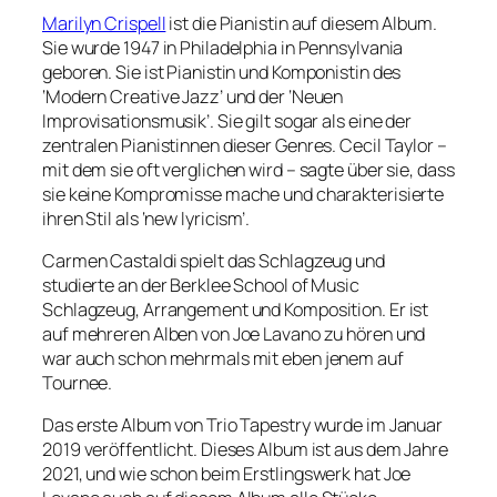
Marilyn Crispell
ist die Pianistin auf diesem Album.
Sie wurde 1947 in Philadelphia in Pennsylvania
geboren. Sie ist Pianistin und Komponistin des
‘Modern Creative Jazz’ und der ‘Neuen
Improvisationsmusik’. Sie gilt sogar als eine der
zentralen Pianistinnen dieser Genres. Cecil Taylor –
mit dem sie oft verglichen wird – sagte über sie, dass
sie keine Kompromisse mache und charakterisierte
ihren Stil als ‘new lyricism’.
Carmen Castaldi spielt das Schlagzeug und
studierte an der Berklee School of Music
Schlagzeug, Arrangement und Komposition. Er ist
auf mehreren Alben von Joe Lavano zu hören und
war auch schon mehrmals mit eben jenem auf
Tournee.
Das erste Album von Trio Tapestry wurde im Januar
2019 veröffentlicht. Dieses Album ist aus dem Jahre
2021, und wie schon beim Erstlingswerk hat Joe