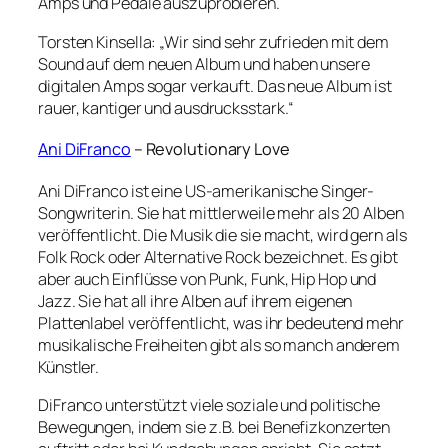
Amps und Pedale auszuprobieren.
Torsten Kinsella: „Wir sind sehr zufrieden mit dem
Sound auf dem neuen Album und haben unsere
digitalen Amps sogar verkauft. Das neue Album ist
rauer, kantiger und ausdrucksstark.“
Ani DiFranco
– Revolutionary Love
Ani DiFranco ist eine US-amerikanische Singer-
Songwriterin. Sie hat mittlerweile mehr als 20 Alben
veröffentlicht. Die Musik die sie macht, wird gern als
Folk Rock oder Alternative Rock bezeichnet. Es gibt
aber auch Einflüsse von Punk, Funk, Hip Hop und
Jazz. Sie hat all ihre Alben auf ihrem eigenen
Plattenlabel veröffentlicht, was ihr bedeutend mehr
musikalische Freiheiten gibt als so manch anderem
Künstler.
DiFranco unterstützt viele soziale und politische
Bewegungen, indem sie z.B. bei Benefizkonzerten