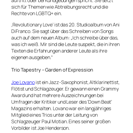
auftritt oder bei Kundgebungen spricht. Sie setzt
sich für Themen wie Abtreibungsrecht und die
Rechte von LGBTQ+ ein.
‚Revolutionary Love‘ ist das 20. Studioalbum von Ani
DiFranco. Sie sagt über das Schreiben von Songs
auch auf dem neuen Album: „Ich schreibe über das,
was ich weiß. Mir sind die Leute suspekt, die in ihren
Texten die Erfahrungen anderer Leute als ihre
eigenen ausgeben.“
Trio Tapestry – Garden of Expression
Joe Lovano
ist ein Jazz-Saxophonist, Altklarinettist,
Flötist und Schlagzeuger. Er gewann einen Grammy
Award und hat mehrere Auszeichnungen bei
Umfragen der Kritiker und Leser des ‘Down Beat’
Magazins erhalten. Lovano war ein langjähriges
Mitglied eines Trios unter der Leitung von
Schlagzeuger Paul Motian. Eines seiner großen
Vorbilder ist Joe Henderson.