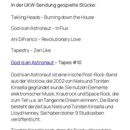
In der UKW-Sendung gespielte Stücke:
Takling Heads – Burning down the House
God is an Astronaut – In Flux
Ani DiFranco – Revolutionary Love
Tapestry – Zen Like
God is an Astronaut
– Tapes #10
God Is an Astronaut ist eine irische Post-Rock-Band
aus der Wicklow, die 2002 von Niels und Torsten
Kinsella gegründet wurde. Sie nutzen Elemente
elektronischer Musik, Krautrock und Space Rock, die
zum Teil u.a. an Tangerine Dream erinnern. Die Band
besteht derzeit aus Niels und Torsten Kinsella und
Lloyd Hanney. Sie haben bisher 9 Studioalben
veröffentlicht.