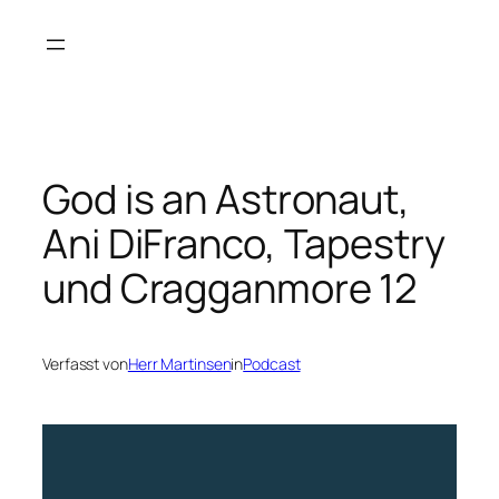
Zum
Inhalt
springen
God is an Astronaut,
Ani DiFranco, Tapestry
und Cragganmore 12
Verfasst von
Herr Martinsen
in
Podcast