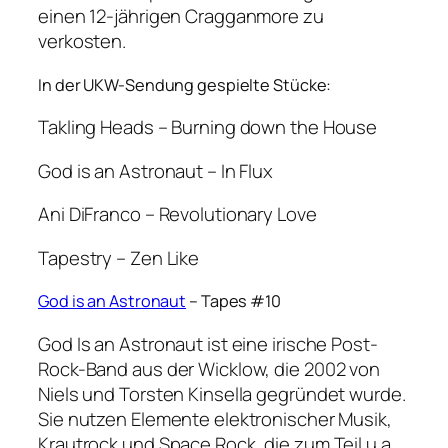
einen 12-jährigen Cragganmore zu
verkosten.
In der UKW-Sendung gespielte Stücke:
Takling Heads – Burning down the House
God is an Astronaut – In Flux
Ani DiFranco – Revolutionary Love
Tapestry – Zen Like
God is an Astronaut
– Tapes #10
God Is an Astronaut ist eine irische Post-
Rock-Band aus der Wicklow, die 2002 von
Niels und Torsten Kinsella gegründet wurde.
Sie nutzen Elemente elektronischer Musik,
Krautrock und Space Rock, die zum Teil u.a.