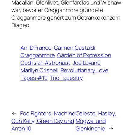
Macallan, Glenlivet, Glenfarclas und Wishaw
war, bevor er Cragganmore gründete.
Cragganmore gehört zum Getränkekonzern
Diageo.
Ani DiFranco
Carmen Castaldi
Cragganmore
Garden of Expression
God is an Astronaut
Joe Lovano
Marilyn Crispell
Revolutionary Love
Tapes #10
Trio Tapestry
←
Foo Fighters, Machine
Celeste, Hasley,
Gun Kelly, Green Day und
Mogwai und
Arran 10
Glenkinchie
→