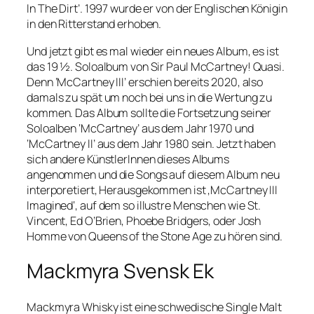
In The Dirt’. 1997 wurde er von der Englischen Königin
in den Ritterstand erhoben.
Und jetzt gibt es mal wieder ein neues Album, es ist
das 19 ½. Soloalbum von Sir Paul McCartney! Quasi.
Denn ‘McCartney III’ erschien bereits 2020, also
damals zu spät um noch bei uns in die Wertung zu
kommen. Das Album sollte die Fortsetzung seiner
Soloalben ‘McCartney’ aus dem Jahr 1970 und
‘McCartney II’ aus dem Jahr 1980 sein. Jetzt haben
sich andere KünstlerInnen dieses Albums
angenommen und die Songs auf diesem Album neu
interporetiert, Herausgekommen ist ‚McCartney III
Imagined‘, auf dem so illustre Menschen wie St.
Vincent, Ed O’Brien, Phoebe Bridgers, oder Josh
Homme von Queens of the Stone Age zu hören sind.
Mackmyra Svensk Ek
Mackmyra Whisky ist eine schwedische Single Malt