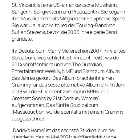
St. Vincent ist eine US-amerikanische Musikerin,
Sängerin, Songwriterin und Produzentin. Sie begann
ihre Musikkarriere als Mitglied der Polyphonic Spree.
Sie war u.a. auch Mitglied der Touring-Band von
Sufjan Stevens, bevor sie 2006 ihre eigene Band
gründete.
Ihr Debütalbum ‚Marry Me‘ erschien 2007. Ihr viertes
Soloalbum, was schlicht ‚St. Vincent‘ heißt wurde
2014 veröffentlicht und von The Guardian,
Entertainment Weekly, NME und Slant zum Album
des Jahres gekürt. Das Album brachte ihr einen
Grammy für das beste alternative Album ein. Im Jahr
2018 wurde St. Vincent zweimal in NPRs ‚200
Greatest Songs by 21st Century Women‘
aufgenommen. Das fünfte Studioalbum
‚Masseduction‘ wurde ebenfalls mit einem Grammy
ausgezeichnet.
‚Daddy’s Home‘ ist das sechste Studioalbum der
Künstlerin, das im Mai 2021 veröffentlicht wurde.