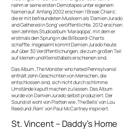
nahm er seine ersten Demotapes unter eigenem
Namen auf. Anfang 2002 erschien ‘I Break Chairs’,
die er mit befreundeten Musikern als ‘Damien Jurado
and Gathered in Song’ veröffentlichte. 2012 erschien
sein zehntes Studioalbum ‘Maraqopa’, mit dem er
erstmals den Sprung in die Billboard-Charts
schaffte. Insgesamt kommt Damien Jurado heute
auf über 30 Veröffentlichungen, die zum großen Teil
auf kleinen und Kleinstlabels erschienen sind.
Das Album ‚The Monster who hated Pennsylvania‘
enthält zehn Geschichten von Menschen, die
entschlossen sind, sich nicht durch schlimme
Umstände kaputt machen zu lassen. Das Album
wurde von Damien Jurado selbst produziert. Der
Sound ist wohl von Platten wie ‚The Bells‘ von Lou
Reed und ‚Ram‘ von Paul McCartney inspiriert.
St. Vincent – Daddy’s Home