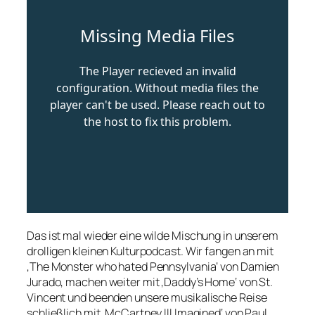
Das ist mal wieder eine wilde Mischung in unserem
drolligen kleinen Kulturpodcast. Wir fangen an mit
‚The Monster who hated Pennsylvania‘ von Damien
Jurado, machen weiter mit ‚Daddy’s Home‘ von St.
Vincent und beenden unsere musikalische Reise
schließlich mit ‚McCartney III Imagined‘ von Paul