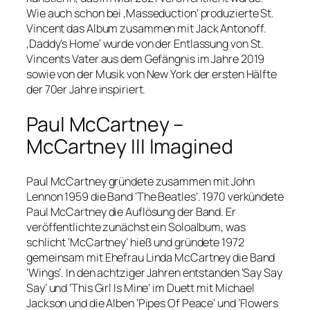
Wie auch schon bei ‚Masseduction‘ produzierte St.
Vincent das Album zusammen mit Jack Antonoff.
‚Daddy’s Home‘ wurde von der Entlassung von St.
Vincents Vater aus dem Gefängnis im Jahre 2019
sowie von der Musik von New York der ersten Hälfte
der 70er Jahre inspiriert.
Paul McCartney –
McCartney III Imagined
Paul McCartney gründete zusammen mit John
Lennon 1959 die Band ‘The Beatles’. 1970 verkündete
Paul McCartney die Auflösung der Band. Er
veröffentlichte zunächst ein Soloalbum, was
schlicht ‘McCartney’ hieß und gründete 1972
gemeinsam mit Ehefrau Linda McCartney die Band
‘Wings’. In den achtziger Jahren entstanden ‘Say Say
Say’ und ‘This Girl Is Mine’ im Duett mit Michael
Jackson und die Alben ‘Pipes Of Peace’ und ‘Flowers