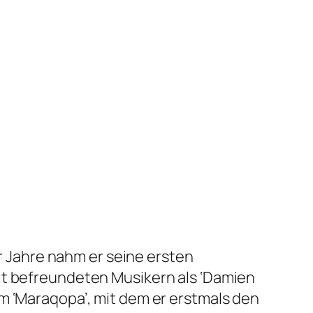
 Jahre nahm er seine ersten
it befreundeten Musikern als ‘Damien
m ‘Maraqopa’, mit dem er erstmals den