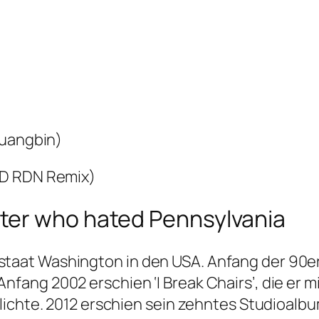
ruangbin)
3D RDN Remix)
ter who hated Pennsylvania
aat Washington in den USA. Anfang der 90er
ang 2002 erschien ‘I Break Chairs’, die er m
lichte. 2012 erschien sein zehntes Studioalbu