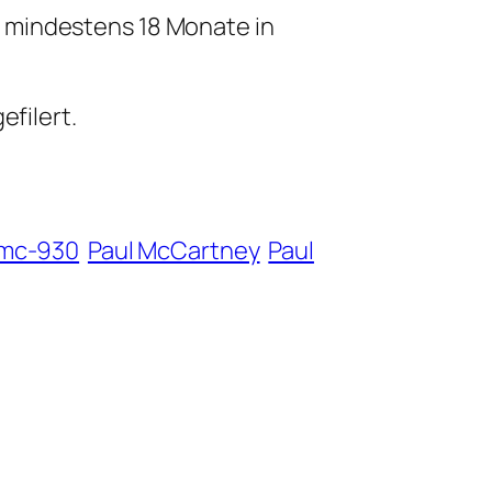
 mindestens 18 Monate in
efilert.
mc-930
Paul McCartney
Paul