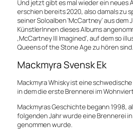
Und jetzt gibt es mal wieder ein neues A
erschien bereits 2020, also damals zu 
seiner Soloalben ‘McCartney’ aus dem Ja
KünstlerInnen dieses Albums angenomm
‚McCartney III Imagined‘, auf dem so il
Queens of the Stone Age zu hören sind
Mackmyra Svensk Ek
Mackmyra Whisky ist eine schwedische 
in dem die erste Brennerei im Wohnvier
Mackmyras Geschichte begann 1998, als 
folgenden Jahr wurde eine Brennerei in
genommen wurde.