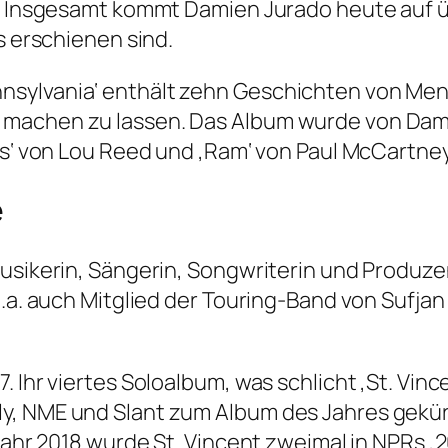
e. Insgesamt kommt Damien Jurado heute auf 
s erschienen sind.
sylvania‘ enthält zehn Geschichten von Mens
machen zu lassen. Das Album wurde von Dami
ls‘ von Lou Reed und ‚Ram‘ von Paul McCartney 
e
usikerin, Sängerin, Songwriterin und Produzen
u.a. auch Mitglied der Touring-Band von Sufjan
 Ihr viertes Soloalbum, was schlicht ‚St. Vinc
y, NME und Slant zum Album des Jahres gekür
 Jahr 2018 wurde St. Vincent zweimal in NPRs 