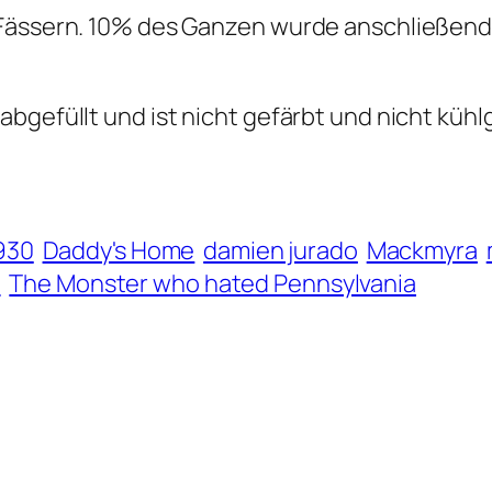
-Fässern. 10% des Ganzen wurde anschließend
bgefüllt und ist nicht gefärbt und nicht kühlg
930
Daddy's Home
damien jurado
Mackmyra
t
The Monster who hated Pennsylvania