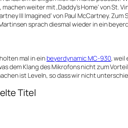
, machen weiter mit ‚Daddy’s Home‘ von St. 
artney III Imagined‘ von Paul McCartney. Zum S
Martinsen sprach diesmal wieder in ein beye
olten mal in ein
beyerdynamic MC-930
, weil
was dem Klang des Mikrofons nicht zum Vorteil
achen ist Leveln, so dass wir nicht unterschie
lte Titel