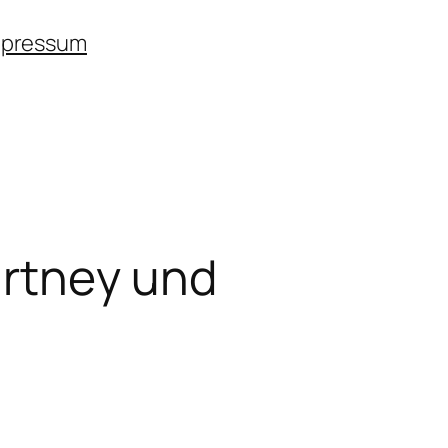
mpressum
artney und