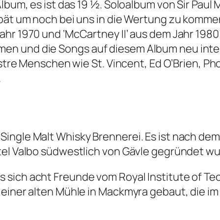
lbum, es ist das 19 ½. Soloalbum von Sir Paul 
spät um noch bei uns in die Wertung zu komme
hr 1970 und ‘McCartney II’ aus dem Jahr 1980
en und die Songs auf diesem Album neu inte
lustre Menschen wie St. Vincent, Ed O’Brien, 
.
Single Malt Whisky Brennerei. Es ist nach de
tel Valbo südwestlich von Gävle gegründet wu
sich acht Freunde vom Royal Institute of Tec
 einer alten Mühle in Mackmyra gebaut, die im