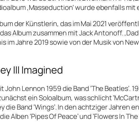
oalbum ‚Masseduction‘ wurde ebenfalls mit
bum der Künstlerin, das im Mai 2021 veröffent
t das Album zusammen mit Jack Antonoff. ‚Da
is im Jahre 2019 sowie von der Musik von New 
y III Imagined
John Lennon 1959 die Band ‘The Beatles’. 1
 zunächst ein Soloalbum, was schlicht ‘McCart
ie Band ‘Wings’. In den achtziger Jahren ents
ie Alben ‘Pipes Of Peace’ und ‘Flowers In The 