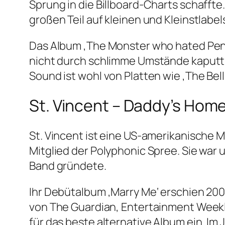
Sprung in die Billboard-Charts schafft
großen Teil auf kleinen und Kleinstlabel
Das Album ‚The Monster who hated Penn
nicht durch schlimme Umstände kaputt 
Sound ist wohl von Platten wie ‚The Bel
St. Vincent – Daddy’s Hom
St. Vincent ist eine US-amerikanische M
Mitglied der Polyphonic Spree. Sie war 
Band gründete.
Ihr Debütalbum ‚Marry Me‘ erschien 2007.
von The Guardian, Entertainment Weekl
für das beste alternative Album ein. Im