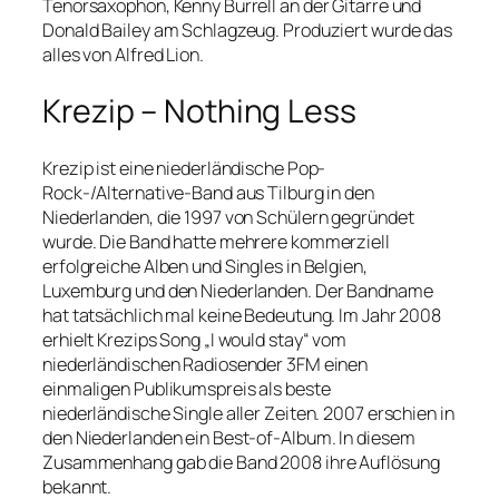
Tenorsaxophon, Kenny Burrell an der Gitarre und
Donald Bailey am Schlagzeug. Produziert wurde das
alles von Alfred Lion.
Krezip – Nothing Less
Krezip ist eine niederländische Pop-
Rock-/Alternative-Band aus Tilburg in den
Niederlanden, die 1997 von Schülern gegründet
wurde. Die Band hatte mehrere kommerziell
erfolgreiche Alben und Singles in Belgien,
Luxemburg und den Niederlanden. Der Bandname
hat tatsächlich mal keine Bedeutung. Im Jahr 2008
erhielt Krezips Song „I would stay“ vom
niederländischen Radiosender 3FM einen
einmaligen Publikumspreis als beste
niederländische Single aller Zeiten. 2007 erschien in
den Niederlanden ein Best-of-Album. In diesem
Zusammenhang gab die Band 2008 ihre Auflösung
bekannt.