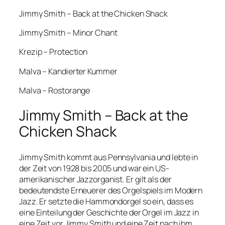
Jimmy Smith – Back at the Chicken Shack
Jimmy Smith – Minor Chant
Krezip – Protection
Malva – Kandierter Kummer
Malva – Rostorange
Jimmy Smith – Back at the
Chicken Shack
Jimmy Smith kommt aus Pennsylvania und lebte in
der Zeit von 1928 bis 2005 und war ein US-
amerikanischer Jazzorganist. Er gilt als der
bedeutendste Erneuerer des Orgelspiels im Modern
Jazz. Er setzte die Hammondorgel so ein, dass es
eine Einteilung der Geschichte der Orgel im Jazz in
eine Zeit vor Jimmy Smith und eine Zeit nach ihm