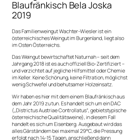
Blaufränkisch Bela Joska
2019
Das Familienweingut Wachter-Wiesler ist ein
österreichisches Weingut im Burgenland, liegt also
im Osten Österreichs.
Das Weingut bewirtschaftet Naturnah – seit dem
Jahrgang 2018 ist es auch offiziell Bio-Zertifiziert –
und verzichtet auf jegliche Hilfsmittel oder Chemie
im Keller. Keine Schönung, keine Filtration, möglichst
wenig Schwefel und behutsamer Holzeinsatz.
Wir haben es hier mit dem einem Blaufränkisch aus
dem Jahr 2019 zu tun. Es handelt sich um ein DAC
(„Districtus Austriae Controllatus“, gebietstypische
österreichische Qualitätsweine), in diesem Fall
handelt es sich um Eisenberg. Ausgebaut wird das
alles Gärständern bei maximal 29°C, die Pressung
erfolgt nach 14-15 Tagen, anschließend dann