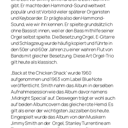
gibt. Er machte den Hammond-Sound weltweit
populär und ist Vorbild vieler späterer Organisten
und Keyboarder. Er prägte also den Hammond-
Sound, wie wir ihn kennen. Er spielte grundsätzlich
ohne Bassist:innen, weil er den Bass mithilfe seiner
Orgel selbst spielte. Die Besetzung Orgel, E-Gitarre
und Schlagzeug wurde häufig kopiert und führte in
den 50er und 60er Jahren zu einer wahren Flut von
Bands mit gleicher Besetzung. Diese Art Orgel-Trio
gilt heute als klassisch.
‚Back at the Chicken Shack‘ wurde 1960
aufgenommen und 1963 vom Label Blue Note
veröffentlicht. Smith nahm das Album in derselben
Aufnahmesession wie das Album davor namens
‚Midnight Special‘ auf. Deswegen trägt er wohl auch
auf beiden Albumcovern das gleiche rote Hemd. Es
gilt als einer der wichtigsten Jazzalben bis heute.
Eingespielt wurde das Album von den Musikern
Jimmy Smith an der Orgel, Stanley Turrentine am