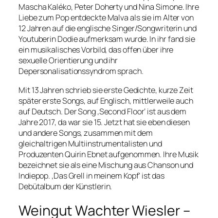
Mascha Kaléko, Peter Doherty und Nina Simone. Ihre
Liebe zum Pop entdeckte Malva als sie im Alter von
12 Jahren auf die englische Singer/Songwriterin und
Youtuberin Dodie aufmerksam wurde. In ihr fand sie
ein musikalisches Vorbild, das offen über ihre
sexuelle Orientierung und ihr
Depersonalisationssyndrom sprach.
Mit 13 Jahren schrieb sie erste Gedichte, kurze Zeit
später erste Songs, auf Englisch, mittlerweile auch
auf Deutsch. Der Song ‚Second Floor‘ ist aus dem
Jahre 2017, da war sie 15. Jetzt hat sie eben diesen
und andere Songs, zusammen mit dem
gleichaltrigen Multiinstrumentalisten und
Produzenten Quirin Ebnet aufgenommen. Ihre Musik
bezeichnet sie als eine Mischung aus Chanson und
Indiepop. ‚Das Grell in meinem Kopf‘ ist das
Debütalbum der Künstlerin.
Weingut Wachter Wiesler –