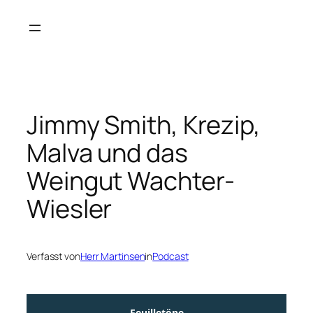
Zum
Inhalt
springen
Jimmy Smith, Krezip,
Malva und das
Weingut Wachter-
Wiesler
Verfasst von
Herr Martinsen
in
Podcast