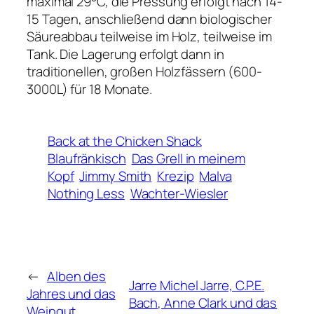
maximal 29°C, die Pressung erfolgt nach 14-
15 Tagen, anschließend dann biologischer
Säureabbau teilweise im Holz, teilweise im
Tank. Die Lagerung erfolgt dann in
traditionellen, großen Holzfässern (600-
3000L) für 18 Monate.
Back at the Chicken Shack
Blaufränkisch
Das Grell in meinem
Kopf
Jimmy Smith
Krezip
Malva
Nothing Less
Wachter-Wiesler
←
Alben des
Jarre Michel Jarre, C.P.E.
Jahres und das
Bach, Anne Clark und das
Weingut