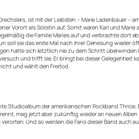
echslers, ist mit der Liebsten – Marie Ladenbauer – am li
Wiener Vorort als Solistin auf. Somit waren Karl und M
mäßig die Familie Maries auf und verbrachte dort eben
n soll sie das erste Mal nach ihrer Genesung wieder öff
gegen hatte sich letztlich nie zu dem Schritt überwind
uch und trifft sie. Er bringt bei dieser Gelegenheit ke
icht und wählt den Freitod.
nte Studioalbum der amerikanischen Rockband Thrice. Es
etrennt, mag jetzt aber zukünftig wieder an neuen Albe
h verorten. Und so werden die Fans dieser Band auch 