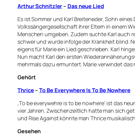
Arthur Schnitzler
–
Das neue Lied
Es ist Sommer und Karl Breiteneder, Sohn eines Dr
Volkssängergesellschaft ihrer Eltern in einem 
Menschen umgeben. Zudem suchte Karl auch regel
schwer und wurde infolge der Krankheit blind. Nu
eigens für Marie ein Lied geschrieben. Karl hin
Nun macht Karl den ersten Wiederannäherungsvers
mehrmals dazu ermuntert. Marie verwindet das n
Gehört
Thrice
–
To Be Everywhere Is To Be Nowhere
‚To be everywehre is to be nowhere‘ ist das neu
vier Jahren. Zwischenzeitlich hatte man sich g
und Rise Against könnte man Thrice musikalisc
Gesehen