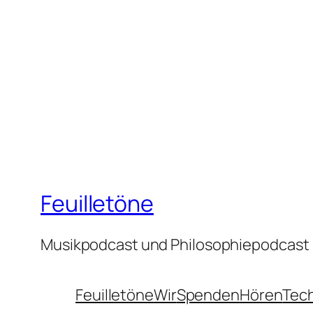
Feuilletöne
Musikpodcast und Philosophiepodcast
Feuilletöne
Wir
Spenden
Hören
Tec