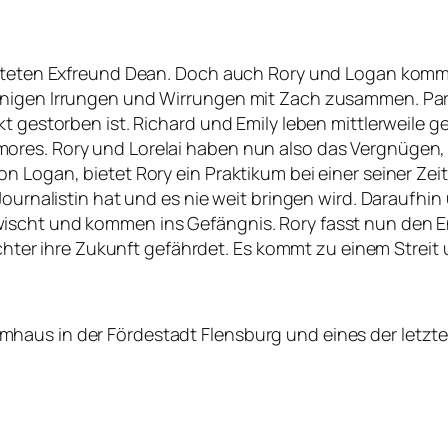
irateten Exfreund Dean. Doch auch Rory und Logan kom
nigen Irrungen und Wirrungen mit Zach zusammen. Pari
t gestorben ist. Richard und Emily leben mittlerweile g
ores. Rory und Lorelai haben nun also das Vergnügen, 
on Logan, bietet Rory ein Praktikum bei einer seiner Z
ournalistin hat und es nie weit bringen wird. Daraufhin 
ischt und kommen ins Gefängnis. Rory fasst nun den E
Tochter ihre Zukunft gefährdet. Es kommt zu einem Streit 
haus in der Fördestadt Flensburg und eines der letzt