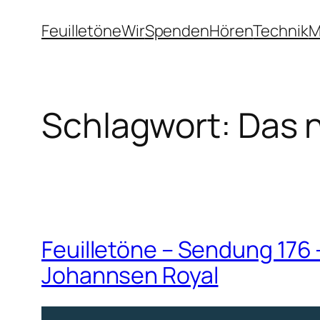
Zum
Feuilletöne
Wir
Spenden
Hören
Technik
M
Inhalt
springen
Schlagwort:
Das 
Feuilletöne – Sendung 176 –
Johannsen Royal