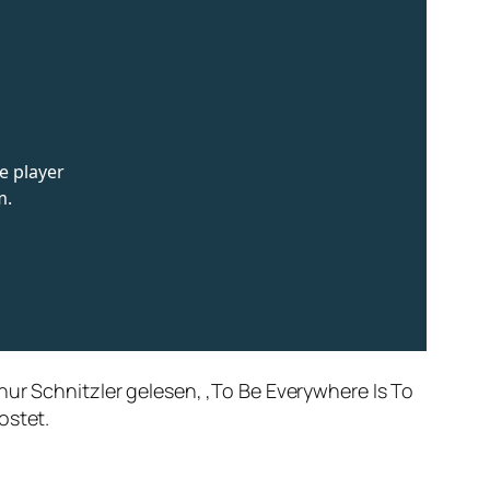
hur Schnitzler gelesen, ‚To Be Everywhere Is To
ostet.