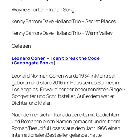
Wayne Shorter – Indian Song
Kenny Barron/Dave Holland Trio – Secret Places
Kenny Barron/Dave Holland Trio – Warm Valley
Gelesen
Leonard Cohen
–
I can’t break the Code
(
Canongate Books
)
Leonard Norman Cohen wurde 1934 in Montreal
geboren und starb 2016 im Haus seines Sohnes in
Los Angeles. Er war einer der bedeutendsten Singer-
Songwriter und Schriftsteller. Außerdem war er
Dichter und Maler.
Nachdem er sich in Kanada bereits mit Gedichten
und Romanen einen Namen gemacht und mit dem
Roman ‘Beautiful Losers’ aus dem Jahr 1966 einen
internationalen Bestseller gelandet hatte,