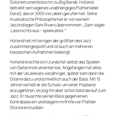
Soloinstrumente bis hin zu Big Bands. Holland
betreibt sein eigenes unabhängiges Plattenlabel
Dare2, das er 2005 ins Leben gerufen hat. Seine
musikalische Philosophie hat er von seinem
Jazzkollegen Sam Rivers übernommen: „Sam sagte:
‚Lass nichts aus – spiele alles.’“
Holland hat mit einigen der größten des Jazz
zusammengespielt und ist auch an mehreren
klassischen Aufnahmen beteiligt.
Holland brachte sich zunächst selbst das Spielen
von Saiteninstrumenten bei. Angefangen hat alles
mit der Ukulele als vierjähriger, später kam dann die
Gitarre dazu und schließlich auch der Bass. Mit 15
Jahren verließ er die Schule, um einer Popband
anzugehören, es zog ihn aber schon bald darauf zum
Jazz. Er tauschte seinen Bass gegen einen
Kontrabass ein und begann mithilfe von Platten
Stücke einzuüben.