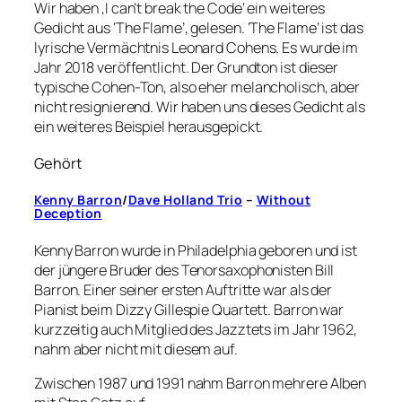
Wir haben ‚I can’t break the Code‘ ein weiteres
Gedicht aus ‘The Flame’, gelesen. ‘The Flame’ ist das
lyrische Vermächtnis Leonard Cohens. Es wurde im
Jahr 2018 veröffentlicht. Der Grundton ist dieser
typische Cohen-Ton, also eher melancholisch, aber
nicht resignierend. Wir haben uns dieses Gedicht als
ein weiteres Beispiel herausgepickt.
Gehört
Kenny
Barron
/
Dave
Holland
Trio
–
Without
Deception
Kenny Barron wurde in Philadelphia geboren und ist
der jüngere Bruder des Tenorsaxophonisten Bill
Barron. Einer seiner ersten Auftritte war als der
Pianist beim Dizzy Gillespie Quartett. Barron war
kurzzeitig auch Mitglied des Jazztets im Jahr 1962,
nahm aber nicht mit diesem auf.
Zwischen 1987 und 1991 nahm Barron mehrere Alben