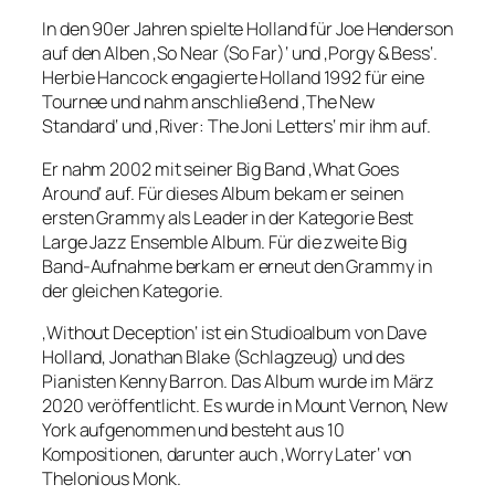
In den 90er Jahren spielte Holland für Joe Henderson
auf den Alben ‚So Near (So Far)‘ und ‚Porgy & Bess‘.
Herbie Hancock engagierte Holland 1992 für eine
Tournee und nahm anschließend ‚The New
Standard‘ und ‚River: The Joni Letters‘ mir ihm auf.
Er nahm 2002 mit seiner Big Band ‚What Goes
Around‘ auf. Für dieses Album bekam er seinen
ersten Grammy als Leader in der Kategorie Best
Large Jazz Ensemble Album. Für die zweite Big
Band-Aufnahme berkam er erneut den Grammy in
der gleichen Kategorie.
‚Without Deception‘ ist ein Studioalbum von Dave
Holland, Jonathan Blake (Schlagzeug) und des
Pianisten Kenny Barron. Das Album wurde im März
2020 veröffentlicht. Es wurde in Mount Vernon, New
York aufgenommen und besteht aus 10
Kompositionen, darunter auch ‚Worry Later‘ von
Thelonious Monk.