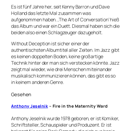
Es ist fünf Jahre her, seit Kenny Barron und Dave
Holland das letzte Mal zusammen was
aufgenommen haben. ‚The Art of Conversation‘ hieß
das Album und war ein Duett. Diesmal haben sich die
beiden also einen Schlagzeuger dazugeholt.
Without Deception ist sicher einer der
authentischsten Albumtitel aller Zeiten. Im Jazz gibt
es keinen doppelten Boden, keine großartige
Technik hinter der man sich verstecken könnte. Jazz
zeigt mal wieder, wie drei Menschen miteinander
musikalisch kommunizieren können, das gibt es so
in keinem anderen Genre.
Gesehen
Anthony
Jeselnik
– Fire in the Maternity Ward
Anthony Jeselnik wurde 1978 geboren, er ist Komiker,
Schriftsteller, Schauspieler und Produzent. Er ist