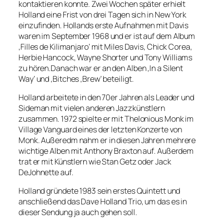
kontaktieren konnte. Zwei Wochen später erhielt
Holland eine Frist von drei Tagen sich in New York
einzufinden. Hollands erste Aufnahmen mit Davis
waren im September 1968 und er ist auf dem Album
‚Filles de Kilimanjaro‘ mit Miles Davis, Chick Corea,
Herbie Hancock, Wayne Shorter und Tony Williams
zu hören.Danach war er an den Alben ‚In a Silent
Way‘ und ‚Bitches ‚Brew‘ beteiligt.
Holland arbeitete in den 70er Jahren als Leader und
Sideman mit vielen anderen Jazzkünstlern
zusammen. 1972 spielte er mit Thelonious Monk im
Village Vanguard eines der letzten Konzerte von
Monk. Außeredm nahm er in diesen Jahren mehrere
wichtige Alben mit Anthony Braxton auf. Außerdem
trat er mit Künstlern wie Stan Getz oder Jack
DeJohnette auf.
Holland gründete 1983 sein erstes Quintett und
anschließend das Dave Holland Trio, um das es in
dieser Sendung ja auch gehen soll.