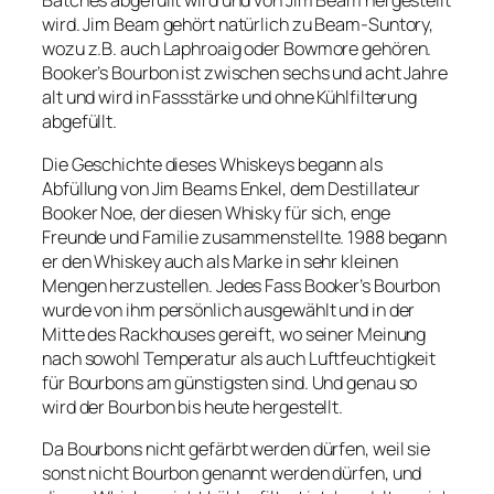
Batches abgefüllt wird und von Jim Beam hergestellt
wird. Jim Beam gehört natürlich zu Beam-Suntory,
wozu z.B. auch Laphroaig oder Bowmore gehören.
Booker’s Bourbon ist zwischen sechs und acht Jahre
alt und wird in Fassstärke und ohne Kühlfilterung
abgefüllt.
Die Geschichte dieses Whiskeys begann als
Abfüllung von Jim Beams Enkel, dem Destillateur
Booker Noe, der diesen Whisky für sich, enge
Freunde und Familie zusammenstellte. 1988 begann
er den Whiskey auch als Marke in sehr kleinen
Mengen herzustellen. Jedes Fass Booker’s Bourbon
wurde von ihm persönlich ausgewählt und in der
Mitte des Rackhouses gereift, wo seiner Meinung
nach sowohl Temperatur als auch Luftfeuchtigkeit
für Bourbons am günstigsten sind. Und genau so
wird der Bourbon bis heute hergestellt.
Da Bourbons nicht gefärbt werden dürfen, weil sie
sonst nicht Bourbon genannt werden dürfen, und