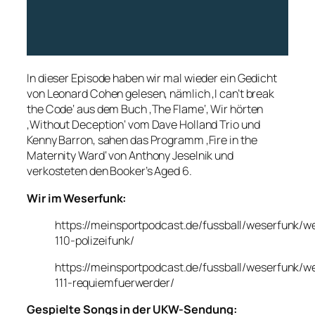
In dieser Episode haben wir mal wieder ein Gedicht
von Leonard Cohen gelesen, nämlich ‚I can’t break
the Code‘ aus dem Buch ‚The Flame‘, Wir hörten
‚Without Deception‘ vom Dave Holland Trio und
Kenny Barron, sahen das Programm ‚Fire in the
Maternity Ward‘ von Anthony Jeselnik und
verkosteten den Booker’s Aged 6.
Wir im Weserfunk:
https://meinsportpodcast.de/fussball/weserfunk/w
110-polizeifunk/
https://meinsportpodcast.de/fussball/weserfunk/w
111-requiemfuerwerder/
Gespielte Songs in der UKW-Sendung: