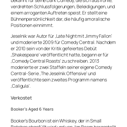
bekannt für seine Dark Comedy, die sich aus Ironie,
verdrehten Schlussfolgerungen, Beleidigungen, und
einem arroganten Auftreten speist. Er stellt eine
Bühnenpersönlichkeit dar, die häufig amoralische
Positionen einnimmt.
Jeselnik war Autor für ‚Late Night mit Jimmy Fallon‘
und moderierte 2009 für Comedy Central. Nachdem
er 2010 sein von der Kritik gefeiertes Debüt
‚Shakespeare‘ veröffentlicht hatte, begann er für
‚Comedy Central Roasts‘ zu schreiben. 2013
moderierte er zwei Staffeln seiner eigene Comedy
Central-Serie ‚The Jeselnik Offensive‘ und
veröffentlichte sein zweites Programm namens
‚Caligula‘.
Verkostet
Booker’s Aged 6 Years
Booker’s Bourbon ist ein Whiskey, der in Small