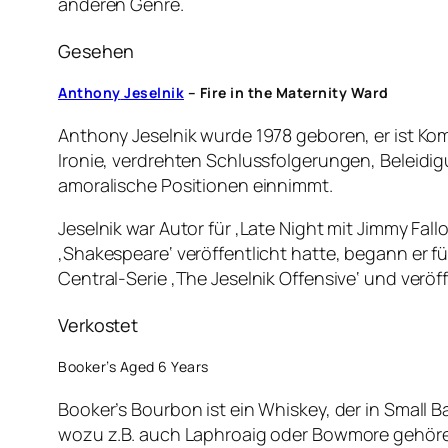
anderen Genre.
Gesehen
Anthony
Jeselnik
– Fire in the Maternity Ward
Anthony Jeselnik wurde 1978 geboren, er ist Komi
Ironie, verdrehten Schlussfolgerungen, Beleidig
amoralische Positionen einnimmt.
Jeselnik war Autor für ‚Late Night mit Jimmy Fa
‚Shakespeare‘ veröffentlicht hatte, begann er f
Central-Serie ‚The Jeselnik Offensive‘ und verö
Verkostet
Booker’s Aged 6 Years
Booker’s Bourbon ist ein Whiskey, der in Small 
wozu z.B. auch Laphroaig oder Bowmore gehören