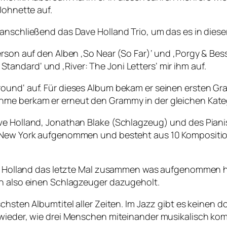
eJohnette auf.
 anschließend das Dave Holland Trio, um das es in dies
erson auf den Alben ‚So Near (So Far)‘ und ‚Porgy & Bes
ndard‘ und ‚River: The Joni Letters‘ mir ihm auf.
ound‘ auf. Für dieses Album bekam er seinen ersten Gra
hme berkam er erneut den Grammy in der gleichen Kate
ave Holland, Jonathan Blake (Schlagzeug) und des Pian
, New York aufgenommen und besteht aus 10 Komposition
ave Holland das letzte Mal zusammen was aufgenommen h
en also einen Schlagzeuger dazugeholt.
chsten Albumtitel aller Zeiten. Im Jazz gibt es keinen 
 wieder, wie drei Menschen miteinander musikalisch ko