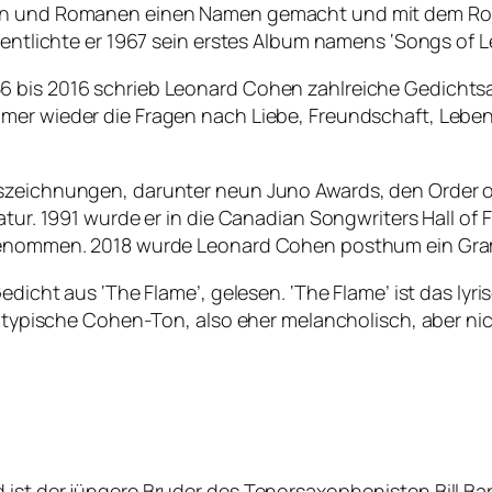
ten und Romanen einen Namen gemacht und mit dem Roma
ffentlichte er 1967 sein erstes Album namens ‘Songs of 
56 bis 2016 schrieb Leonard Cohen zahlreiche Gedich
mer wieder die Fragen nach Liebe, Freundschaft, Leben
uszeichnungen, darunter neun Juno Awards, den Order 
atur. 1991 wurde er in die Canadian Songwriters Hall of
ufgenommen. 2018 wurde Leonard Cohen posthum ein Gra
Gedicht aus ‘The Flame’, gelesen. ‘The Flame’ ist das l
er typische Cohen-Ton, also eher melancholisch, aber ni
st der jüngere Bruder des Tenorsaxophonisten Bill Barro