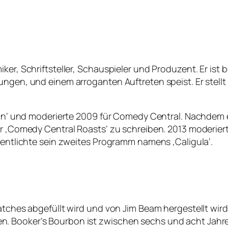
ker, Schriftsteller, Schauspieler und Produzent. Er ist 
ungen, und einem arroganten Auftreten speist. Er stellt
llon‘ und moderierte 2009 für Comedy Central. Nachdem er
ür ‚Comedy Central Roasts‘ zu schreiben. 2013 moderier
ffentlichte sein zweites Programm namens ‚Caligula‘.
Batches abgefüllt wird und von Jim Beam hergestellt wi
. Booker’s Bourbon ist zwischen sechs und acht Jahre 