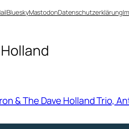
ail
Bluesky
Mastodon
Datenschutzerklärung
I
 Holland
on & The Dave Holland Trio, An