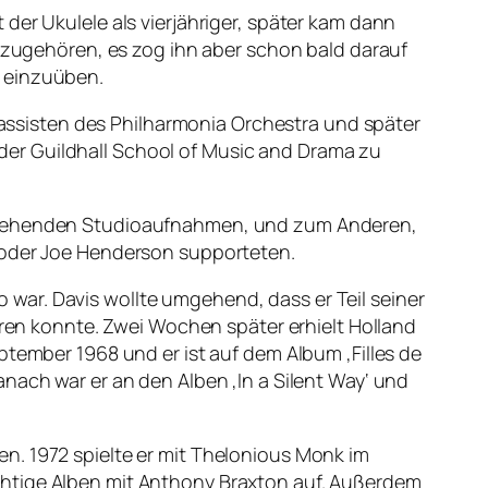
der Ukulele als vierjähriger, später kam dann
anzugehören, es zog ihn aber schon bald darauf
e einzuüben.
ssisten des Philharmonia Orchestra und später
er Guildhall School of Music and Drama zu
anstehenden Studioaufnahmen, und zum Anderen,
r oder Joe Henderson supporteten.
io war. Davis wollte umgehend, dass er Teil seiner
eren konnte. Zwei Wochen später erhielt Holland
ptember 1968 und er ist auf dem Album ‚Filles de
nach war er an den Alben ‚In a Silent Way‘ und
n. 1972 spielte er mit Thelonious Monk im
chtige Alben mit Anthony Braxton auf. Außerdem