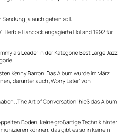
er Sendung ja auch gehen soll.
s‘. Herbie Hancock engagierte Holland 1992 für
mmy als Leader in der Kategorie Best Large Jazz
gorie.
isten Kenny Barron. Das Album wurde im März
en, darunter auch ‚Worry Later‘ von
aben. ‚The Art of Conversation‘ hieß das Album
doppelten Boden, keine großartige Technik hinter
mmunizieren können, das gibt es so in keinem