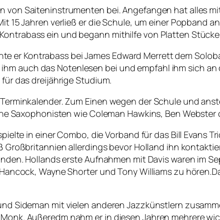
n von Saiteninstrumenten bei. Angefangen hat alles mit 
 Mit 15 Jahren verließ er die Schule, um einer Popband 
 Kontrabass ein und begann mithilfe von Platten Stück
te er Kontrabass bei James Edward Merrett dem Soloba
ihm auch das Notenlesen bei und empfahl ihm sich an d
 für das dreijährige Studium.
len Terminkalender. Zum Einen wegen der Schule und 
anische Saxophonisten wie Coleman Hawkins, Ben Webste
spielte in einer Combo, die Vorband für das Bill Evans Tr
ieß Großbritannien allerdings bevor Holland ihn kontakti
ufinden. Hollands erste Aufnahmen mit Davis waren im Se
ie Hancock, Wayne Shorter und Tony Williams zu hören.Da
r und Sideman mit vielen anderen Jazzkünstlern zusamme
on Monk. Außeredm nahm er in diesen Jahren mehrere wi