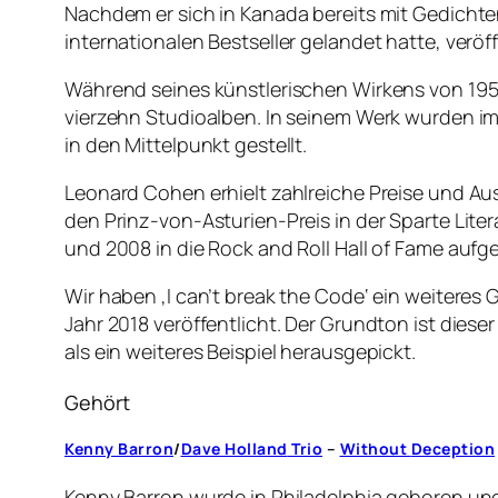
Nachdem er sich in Kanada bereits mit Gedich
internationalen Bestseller gelandet hatte, verö
Während seines künstlerischen Wirkens von 19
vierzehn Studioalben. In seinem Werk wurden im
in den Mittelpunkt gestellt.
Leonard Cohen erhielt zahlreiche Preise und A
den Prinz-von-Asturien-Preis in der Sparte Liter
und 2008 in die Rock and Roll Hall of Fame a
Wir haben ‚I can’t break the Code‘ ein weiteres 
Jahr 2018 veröffentlicht. Der Grundton ist dies
als ein weiteres Beispiel herausgepickt.
Gehört
Kenny
Barron
/
Dave
Holland
Trio
–
Without
Deception
Kenny Barron wurde in Philadelphia geboren und i