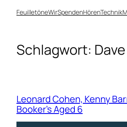
Zum
Feuilletöne
Wir
Spenden
Hören
Technik
M
Inhalt
springen
Schlagwort:
Dave
Leonard Cohen, Kenny Barr
Booker’s Aged 6