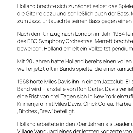
Holland brachte sich zunächst selbst das Spiele
die Gitarre dazu und schließlich auch der Bass.
zum Jazz. Er tauschte seinen Bass gegen einen
Nach dem Umzug nach London im Jahr 1964 lern
des BBC Symphony Orchestras. Merrett brachte 
bewerben. Holland erhielt ein Vollzeitstipendium
Mit 20 Jahren hatte Holland bereits einen vol
weil er jetzt oft in Bands spielte, die amerik
1968 hörte Miles Davis ihn in einem Jazzclub. Er 
Band wird – anstelle von Ron Carter. Davis verl
eine Frist von drei Tagen sich in New York einz
Kilimanjaro‘ mit Miles Davis, Chick Corea, Herb
‚Bitches ‚Brew‘ beteiligt.
Holland arbeitete in den 70er Jahren als Leade
Village Vanguard eines der letzten Konzerte v