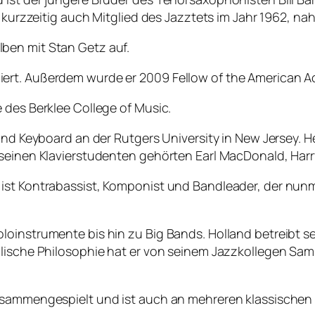
r kurzzeitig auch Mitglied des Jazztets im Jahr 1962, na
ben mit Stan Getz auf.
ert. Außerdem wurde er 2009 Fellow of the American A
 des Berklee College of Music.
und Keyboard an der Rutgers University in New Jersey. Heu
 seinen Klavierstudenten gehörten Earl MacDonald, Harr
ist Kontrabassist, Komponist und Bandleader, der nunme
loinstrumente bis hin zu Big Bands. Holland betreibt s
alische Philosophie hat er von seinem Jazzkollegen Sa
usammengespielt und ist auch an mehreren klassischen