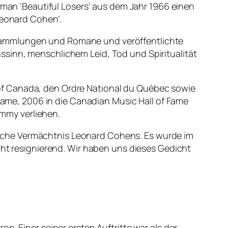
n ‘Beautiful Losers’ aus dem Jahr 1966 einen
Leonard Cohen’.
tsammlungen und Romane und veröffentlichte
ssinn, menschlichem Leid, Tod und Spiritualität
of Canada, den Ordre National du Québec sowie
 Fame, 2006 in die Canadian Music Hall of Fame
mmy verliehen.
yrische Vermächtnis Leonard Cohens. Es wurde im
cht resignierend. Wir haben uns dieses Gedicht
n. Einer seiner ersten Auftritte war als der