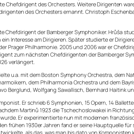
ste Chefdirigent des Orchesters. Weitere Dirigenten w
dirigenten des Orchesters ernannt. Christoph Eschenb
te Chefdirigent der Bamberger Symphoniker. Hrůša stu
ein Interesse am Dirigieren. Später studierte er Dirigie
 der Prager Philharmonie. 2005 und 2006 war er Chefdir
irigent zum nächsten Chefdirigenten der Bamberger Sym
026 verlängert.
Er spielte u.a. mit dem Boston Symphony Orchestra, dem
harmoikern, dem Philharmonia Orchestra und dem Bayris
avo Berglund, Wolfgang Sawallisch, Bernhard Haitink u
mponist. Er schrieb 6 Symphonien, 15 Opern, 14 Ballett
hdem Martinů 1923 die Tschechoslowakei in Richtung P
t wurde. Er experimentierte nun mit modernen französis
 den frühen 1930er Jahren fand er seine Hauptquelle für
wickelte, als das, was man bis dato von Komponisten kan