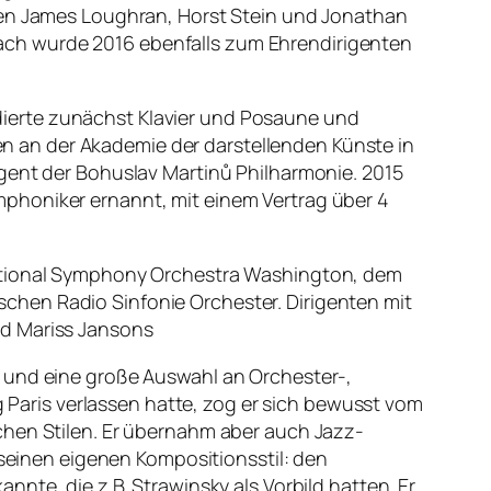
aren James Loughran, Horst Stein und Jonathan
ach wurde 2016 ebenfalls zum Ehrendirigenten
dierte zunächst Klavier und Posaune und
ren an der Akademie der darstellenden Künste in
igent der Bohuslav Martinů Philharmonie. 2015
phoniker ernannt, mit einem Vertrag über 4
 National Symphony Orchestra Washington, dem
chen Radio Sinfonie Orchester. Dirigenten mit
nd Mariss Jansons
e und eine große Auswahl an Orchester-,
aris verlassen hatte, zog er sich bewusst vom
chen Stilen. Er übernahm aber auch Jazz-
 seinen eigenen Kompositionsstil: den
nte, die z.B. Strawinsky als Vorbild hatten. Er