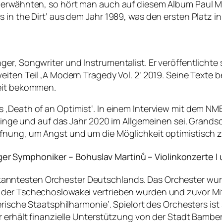
 erwähnten, so hört man auch auf diesem Album Paul McC
 in the Dirt‘ aus dem Jahr 1989, was den ersten Platz i
er, Songwriter und Instrumentalist. Er veröffentlichte 
eiten Teil ‚A Modern Tragedy Vol. 2‘ 2019. Seine Texte
keit bekommen.
 ‚Death of an Optimist‘. In einem Interview mit dem NM
r Dinge und auf das Jahr 2020 im Allgemeinen sei. Gran
fnung, um Angst und um die Möglichkeit optimistisch zu
Symphoniker – Bohuslav Martinů – Violinkonzerte I und
ekanntesten Orchester Deutschlands. Das Orchester wu
 der Tschechoslowakei vertrieben wurden und zuvor Mit
erische Staatsphilharmonie‘. Spielort des Orchesters ist
er erhält finanzielle Unterstützung von der Stadt Bam