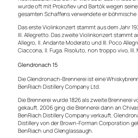
wurde oft mit Prokofiev und Bartók wegen seine
gesamten Schaffens verwendete er böhmische 
Das erste Violinkonzert stammt aus dem Jahr 193
III. Allegretto. Das zweite Violinkonzert stamm
Allegro, II. Andante Moderato und III. Poco All
Ciaccona, II. Fuga. Risoluto, non troppo vivo, III.
Glendronach 15
Die Glendronach-Brennerei ist eine Whiskybrenne
BenRiach Distillery Company Ltd.
Die Brennerei wurde 1826 als zweite Brennerei
gekauft. 2006 ging die Brennerei dann an Chiva
BenRiach Distillery Company verkauft. Glendrona
Distillery von der Brown-Forman Corporation gek
BenRiach und Glenglassaugh.