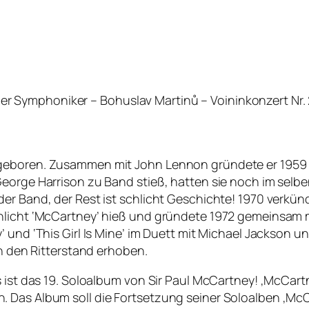
Symphoniker – Bohuslav Martinů – Voininkonzert Nr. 2 
geboren. Zusammen mit John Lennon gründete er 1959 
eorge Harrison zu Band stieß, hatten sie noch im selben
der Band, der Rest ist schlicht Geschichte! 1970 verkü
hlicht ‘McCartney’ hieß und gründete 1972 gemeinsam m
 und ‘This Girl Is Mine’ im Duett mit Michael Jackson un
in den Ritterstand erhoben.
 ist das 19. Soloalbum von Sir Paul McCartney! ‚McCartn
 Das Album soll die Fortsetzung seiner Soloalben ‚McC