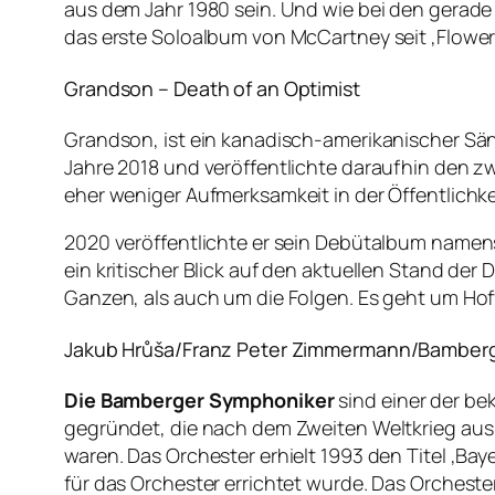
aus dem Jahr 1980 sein. Und wie bei den gerade
das erste Soloalbum von McCartney seit ‚Flowers
Grandson – Death of an Optimist
Grandson, ist ein kanadisch-amerikanischer Säng
Jahre 2018 und veröffentlichte daraufhin den zw
eher weniger Aufmerksamkeit in der Öffentlich
2020 veröffentlichte er sein Debütalbum namens
ein kritischer Blick auf den aktuellen Stand de
Ganzen, als auch um die Folgen. Es geht um Hof
Jakub Hrůša/Franz Peter Zimmermann/Bamberger 
Die Bamberger Symphoniker
sind einer der b
gegründet, die nach dem Zweiten Weltkrieg aus
waren. Das Orchester erhielt 1993 den Titel ‚Bay
für das Orchester errichtet wurde. Das Orchest