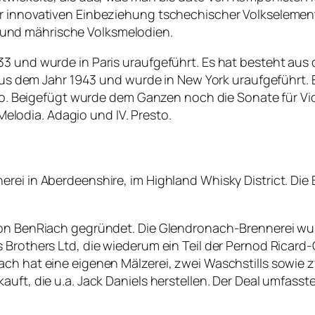
r innovativen Einbeziehung tschechischer Volkselement
und mährische Volksmelodien.
3 und wurde in Paris uraufgeführt. Es hat besteht aus d
t aus dem Jahr 1943 und wurde in New York uraufgeführt.
egro. Beigefügt wurde dem Ganzen noch die Sonate für Vio
 Melodia. Adagio und IV. Presto.
rei in Aberdeenshire, im Highland Whisky District. Die 
 von BenRiach gegründet. Die Glendronach-Brennerei w
s Brothers Ltd, die wiederum ein Teil der Pernod Ricar
ch hat eine eigenen Mälzerei, zwei Waschstills sowie zw
auft, die u.a. Jack Daniels herstellen. Der Deal umfas