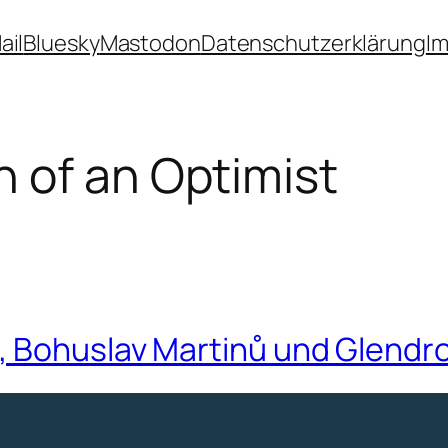
ail
Bluesky
Mastodon
Datenschutzerklärung
I
 of an Optimist
, Bohuslav Martinů und Glendr