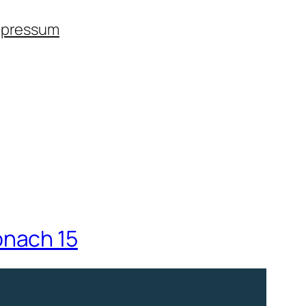
mpressum
onach 15