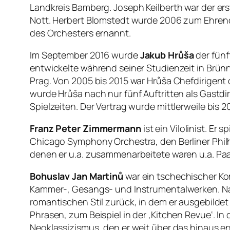
Landkreis Bamberg. Joseph Keilberth war der er
Nott. Herbert Blomstedt wurde 2006 zum Ehren
des Orchesters ernannt.
Im September 2016 wurde
Jakub Hrůša
der fünf
entwickelte während seiner Studienzeit in Brünn 
Prag. Von 2005 bis 2015 war Hrůša Chefdirigent
wurde Hrůša nach nur fünf Auftritten als Gastd
Spielzeiten. Der Vertrag wurde mittlerweile bis 2
Franz Peter Zimmermann
ist ein Vilolinist. 
Chicago Symphony Orchestra, den Berliner Phil
denen er u.a. zusammenarbeitete waren u.a. Pa
Bohuslav Jan Martinů
war ein tschechischer Ko
Kammer-, Gesangs- und Instrumentalwerken. Nac
romantischen Stil zurück, in dem er ausgebilde
Phrasen, zum Beispiel in der ‚Kitchen Revue‘. In
Neoklassizismus, den er weit über das hinaus ent