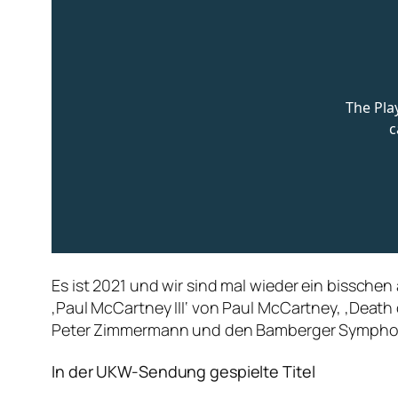
Es ist 2021 und wir sind mal wieder ein bisschen
‚Paul McCartney III‘ von Paul McCartney, ‚Death
Peter Zimmermann und den Bamberger Symphoni
In der UKW-Sendung gespielte Titel