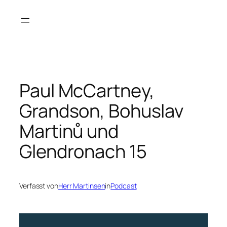
Zum
Inhalt
springen
Paul McCartney,
Grandson, Bohuslav
Martinů und
Glendronach 15
Verfasst von
Herr Martinsen
in
Podcast