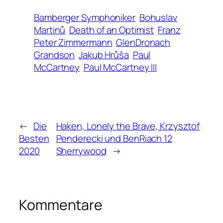
Bamberger Symphoniker
Bohuslav
Martinů
Death of an Optimist
Franz
Peter Zimmermann
GlenDronach
Grandson
Jakub Hrůša
Paul
McCartney
Paul McCartney III
←
Die
Haken, Lonely the Brave, Krzysztof
Besten
Penderecki und BenRiach 12
2020
Sherrywood
→
Kommentare