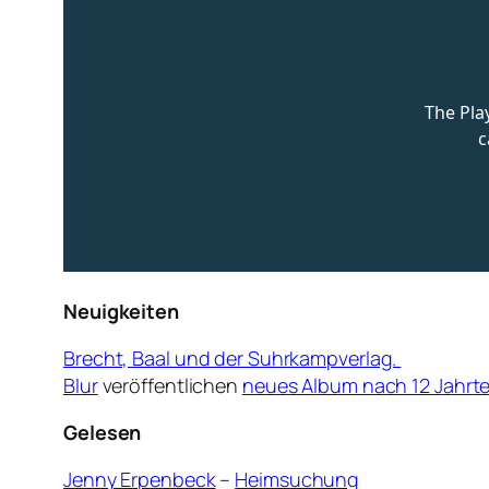
Neuigkeiten
Brecht, Baal und der Suhrkampverlag.
Blur
veröffentlichen
neues Album nach 12 Jahrt
Gelesen
Jenny Erpenbeck
–
Heimsuchung