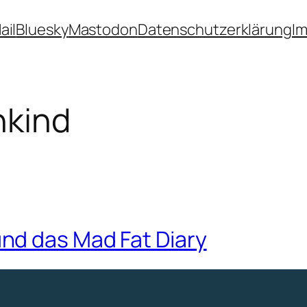
ail
Bluesky
Mastodon
Datenschutzerklärung
I
hkind
nd das Mad Fat Diary