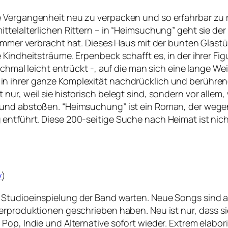
e Vergangenheit neu zu verpacken und so erfahrbar zu 
ttelalterlichen Rittern – in “Heimsuchung” geht sie der
 Sommer verbracht hat. Dieses Haus mit der bunten Gla
 Kindheitsträume. Erpenbeck schafft es, in der ihrer F
nchmal leicht entrückt -, auf die man sich eine lange We
n ihrer ganze Komplexität nachdrücklich und berühren
ur, weil sie historisch belegt sind, sondern vor allem, 
und abstoßen. “Heimsuchung” ist ein Roman, der wegen 
ntführt. Diese 200-seitige Suche nach Heimat ist nicht 
y
)
 Studioeinspielung der Band warten. Neue Songs sind a
erproduktionen geschrieben haben. Neu ist nur, dass si
Pop, Indie und Alternative sofort wieder. Extrem elabo