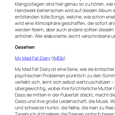
Klangcollagen sind hier genau so zu hören, wie 
Handwerk beherrschen wird auf diesem Album se
entstanden tolle Songs, welche, wie schon erw
wird eine Atmosphäre geschaffen, die sofort an
werden feiern, aber auch andere sollten diesem
anhören. Wer elaborierte, leicht verschrobene
Gesehen
My Mad Fat Diary
(
IMDb
)
My Mad Fat Diary ist eine Serie, wie sie britisc
psychischen Problemen pünktlich zu den Sommerf
verliebt sich, lernt sich selbst wertzuschätzen – 
übergewichtig, wobei ihre fürchterliche Mutter n
Dass sie mitten in der Pubertät steckt, macht
Oasis und ihre große Leidenschaft, die Musik. 
und schwarze Humor, die Nähe, die man zu Rae a
Tagebuch-Kritzeleien die Szenen optisch bereic