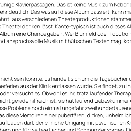
ruhige Klavierpassagen. Das ist keine Musik zum Nebenb
hr deutlich. Das was auf diese Album passiert, kann m
ähnt, aus verschiedenen Theaterproduktionen stammen
s Theater denken lässt. Kante-typisch ist auch dieses
 Album eine Chance geben. Wer Blumfeld oder Tocotron
 und anspruchsvolle Musik mit hübschen Texten mag, ko
her nicht sein könnte. Es handelt sich um die Tagebücher
erien aus der Klinik entlassen wurde. Sie findet, zu i
oder versucht es. Obwohl es ihr, trotz laufender Therapie
icht gerade hilfreich ist, sie hat laufend Liebeskummer
 diese Probleme noch einmal ungefähr zweihundertausen
Was diese Memoiren einer pubertären, dicken, unheimlic
ufbauen darf, der ehrliche Umgang mit psychischen Kran
hern und für weitere Lacher und Schmunzler sorgen. Ei