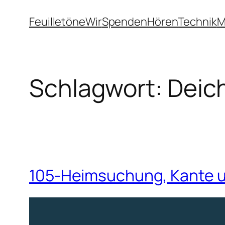
Zum
Feuilletöne
Wir
Spenden
Hören
Technik
M
Inhalt
springen
Schlagwort:
Deic
105-Heimsuchung, Kante u