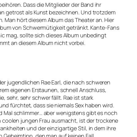
eihören. Dass die Mitglieder der Band ihr
an getrost als Kunst bezeichnen. Und trotzdem
. Man hört diesem Album das Theater an. Hier
 Album von Schwermütigkeit getränkt. Kante-Fans
ic mag, sollte sich dieses Album unbedingt
mmt an diesem Album nicht vorbei.
 der jugendlichen Rae Earl, die nach schweren
hrem eigenen Erstaunen, schnell Anschluss,
, sehr, sehr schwer fällt. Rae ist stark
 und fürchtet, dass sie niemals Sex haben wird.
d Mal schlimmer… aber wenigstens gibt es noch
h coolen jungen Frau ausmacht, ist der trockene
kheiten und der einzigartige Stil, in dem ihre
n Geheimtipp, den man auf keinen Fall