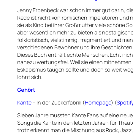
Jenny Erpenbeck war schon immer gut darin, di
Rede ist nicht von römischen Imperatoren und mi
sie als Kind bei ihrer Großmutter viele schöne
aber wesentlich mehr zu bieten als nostalgische
folkloristisch, vielstimmig, fragmentiert und ma
verschiedenen Bewohner und ihre Geschichten i
Dieses Buch enthält echte Menschen. Echt nicht n
nahezu wertungsfrei. Weil sie einen mitnehmen 
Eskapismus taugen sollte und doch so weit weg e
lohnt sich.
Gehört
Kante
– In der Zuckerfabrik (
Homepage
) (
Spotif
Sieben Jahre mussten Kante Fans auf eine neue
Songs die Kante in den letzten Jahren für Theat
trotz erkennt man die Mischung aus Rock, Jazz, 