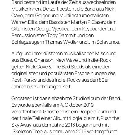
Band bestand im Laufe der Zeit aus wechselnden
MusikerInnen. Derzeit besteht die Band aus Nick
Cave, dem Geiger und Multiinstrumentalisten
Warren Ellis, dem Bassisten Martyn P. Casey, dem
Gitarristen George Vjestica, dem Keyboarder und
Percussionisten Toby Dammit und den
Schlagzeugern Thomas Wydler und Jim Sclavunos.
Aufgrund ihrer düsteren musikalischen Mischung
aus Blues, Chanson, New Wave und Indie-Rock
gelten Nick Cave & The Bad Seeds als eine der
originellsten und populärsten Erscheinungen des
Post-Punks und des Indie-Rocks aus den 80er
Jahren bis zur heutigen Zeit.
Ghosteen ist das siebzehnte Studioalbum der Band.
Es wurde ebenfalls am 4. Oktober 2019
veröffentlicht. Ghosteen ist ein Doppelalbum und
der finale Teil einer Albumtrilogie, die mit ‚Push the
Sky Away‘ aus dem Jahre 2013 begann und mit
‚Skeleton Tree‘ aus dem Jahre 2016 weitergeführt