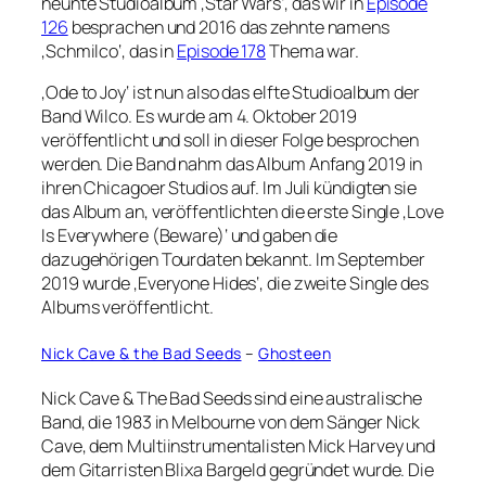
neunte Studioalbum ‚Star Wars‘, das wir in
Episode
126
besprachen und 2016 das zehnte namens
‚Schmilco‘, das in
Episode 178
Thema war.
‚Ode to Joy‘ ist nun also das elfte Studioalbum der
Band Wilco. Es wurde am 4. Oktober 2019
veröffentlicht und soll in dieser Folge besprochen
werden. Die Band nahm das Album Anfang 2019 in
ihren Chicagoer Studios auf. Im Juli kündigten sie
das Album an, veröffentlichten die erste Single ‚Love
Is Everywhere (Beware)‘ und gaben die
dazugehörigen Tourdaten bekannt. Im September
2019 wurde ‚Everyone Hides‘, die zweite Single des
Albums veröffentlicht.
Nick Cave & the Bad Seeds
–
Ghosteen
Nick Cave & The Bad Seeds sind eine australische
Band, die 1983 in Melbourne von dem Sänger Nick
Cave, dem Multiinstrumentalisten Mick Harvey und
dem Gitarristen Blixa Bargeld gegründet wurde. Die