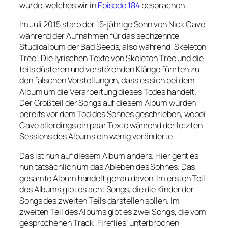
wurde, welches wir in
Episode 184
besprachen.
Im Juli 2015 starb der 15-jährige Sohn von Nick Cave
während der Aufnahmen für das sechzehnte
Studioalbum der Bad Seeds, also während ‚Skeleton
Tree‘. Die lyrischen Texte von Skeleton Tree und die
teils düsteren und verstörenden Klänge führten zu
den falschen Vorstellungen, dass es sich bei dem
Album um die Verarbeitung dieses Todes handelt.
Der Großteil der Songs auf diesem Album wurden
bereits vor dem Tod des Sohnes geschrieben, wobei
Cave allerdings ein paar Texte während der letzten
Sessions des Albums ein wenig veränderte.
Das ist nun auf diesem Album anders. Hier geht es
nun tatsächlich um das Ableben des Sohnes. Das
gesamte Album handelt genau davon. Im ersten Teil
des Albums gibt es acht Songs, die die Kinder der
Songs des zweiten Teils darstellen sollen. Im
zweiten Teil des Albums gibt es zwei Songs, die vom
gesprochenen Track ‚Fireflies‘ unterbrochen