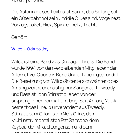
Fleischpuzzles.
Die Autorin dieses Textes ist Sarah, das Setting soll
ein Güterbahnhof sein und die Clues sind: Vogelnest,
Vorzugspaket, Hick, Spinnennetz, Trichter
Gehört
Wilco
–
Ode to Joy
Wilco ist eine Band aus Chicago, Illinois. Die Band
wurde 1994 von den verbleibenden Mitgliedern der
Alternative-Country-Band Uncle Tupelo gegründet.
Die Besetzung von Wilco änderte sich während des
Anfangszeit recht häufig, nur Sänger Jeff Tweedy
und Bassist John Stirratt blieben von der
ursprünglichen Formation übrig. Seit Anfang 2004
besteht das Lineup unverändert aus Tweedy,
Stirratt, dem Gitarristen Nels Cline, dem
Multiinstrumentalisten Pat Sansone, dem
Keyboarder Mikael Jorgensen und dem