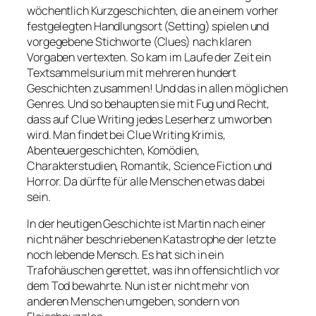
wöchentlich Kurzgeschichten, die an einem vorher
festgelegten Handlungsort (Setting) spielen und
vorgegebene Stichworte (Clues) nach klaren
Vorgaben vertexten. So kam im Laufe der Zeit ein
Textsammelsurium mit mehreren hundert
Geschichten zusammen! Und das in allen möglichen
Genres. Und so behaupten sie mit Fug und Recht,
dass auf Clue Writing jedes Leserherz umworben
wird. Man findet bei Clue Writing Krimis,
Abenteuergeschichten, Komödien,
Charakterstudien, Romantik, Science Fiction und
Horror. Da dürfte für alle Menschen etwas dabei
sein.
In der heutigen Geschichte ist Martin nach einer
nicht näher beschriebenen Katastrophe der letzte
noch lebende Mensch. Es hat sich in ein
Trafohäuschen gerettet, was ihn offensichtlich vor
dem Tod bewahrte. Nun ist er nicht mehr von
anderen Menschen umgeben, sondern von