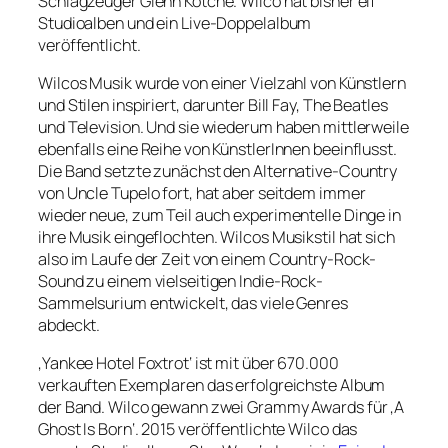
Schlagzeuger Glenn Kotche. Wilco hat bisher elf
Studioalben und ein Live-Doppelalbum
veröffentlicht.
Wilcos Musik wurde von einer Vielzahl von Künstlern
und Stilen inspiriert, darunter Bill Fay, The Beatles
und Television. Und sie wiederum haben mittlerweile
ebenfalls eine Reihe von KünstlerInnen beeinflusst.
Die Band setzte zunächst den Alternative-Country
von Uncle Tupelo fort, hat aber seitdem immer
wieder neue, zum Teil auch experimentelle Dinge in
ihre Musik eingeflochten. Wilcos Musikstil hat sich
also im Laufe der Zeit von einem Country-Rock-
Sound zu einem vielseitigen Indie-Rock-
Sammelsurium entwickelt, das viele Genres
abdeckt.
‚Yankee Hotel Foxtrot‘ ist mit über 670.000
verkauften Exemplaren das erfolgreichste Album
der Band. Wilco gewann zwei Grammy Awards für ‚A
Ghost Is Born‘. 2015 veröffentlichte Wilco das