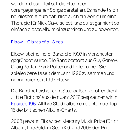
werden; dieser Teil soll die Eltern der
vorangegangenen Songs darstellen. Es handelt sich
bei diesem Album natürlich auch ein wenig um eine
Therapie für Nick Cave selbst, und es ist gar nicht so
einfach dieses Album einzuordnen und zu bewerten.
Elbow
–
Giants of all Sizes
Elbow ist eine Indie-Band, die 1997 in Manchester
gegründet wurde. Die Band besteht aus Guy Garvey,
Craig Potter, Mark Potter und Pete Turner. Sie
spielen bereits seit dem Jahr 1990 zusammen und
nennen sich seit 1997 Elbow.
Die Band hat bisher acht Studioalben veröffentlicht.
‚Little Fictions‘ aus dem Jahr 2017 besprachen wir in
Epsiode 196
. All Ihre Studioalben erreichten die Top
15 der britischen Album-Charts.
2008 gewann Elbow den Mercury Music Prize für ihr
Album ‚The Seldom Seen Kid‘ und 2009 den Brit