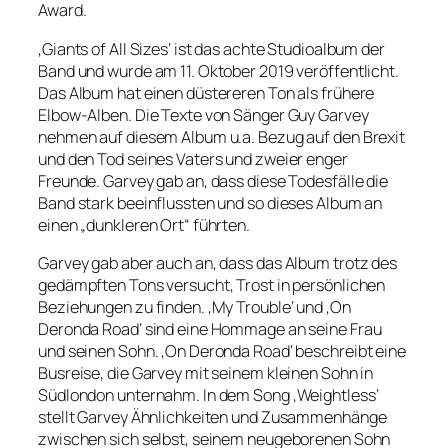
Award.
‚Giants of All Sizes‘ ist das achte Studioalbum der
Band und wurde am 11. Oktober 2019 veröffentlicht.
Das Album hat einen düstereren Ton als frühere
Elbow-Alben. Die Texte von Sänger Guy Garvey
nehmen auf diesem Album u.a. Bezug auf den Brexit
und den Tod seines Vaters und zweier enger
Freunde. Garvey gab an, dass diese Todesfälle die
Band stark beeinflussten und so dieses Album an
einen „dunkleren Ort“ führten.
Garvey gab aber auch an, dass das Album trotz des
gedämpften Tons versucht, Trost in persönlichen
Beziehungen zu finden. ‚My Trouble‘ und ‚On
Deronda Road‘ sind eine Hommage an seine Frau
und seinen Sohn. ‚On Deronda Road‘ beschreibt eine
Busreise, die Garvey mit seinem kleinen Sohn in
Südlondon unternahm. In dem Song ‚Weightless‘
stellt Garvey Ähnlichkeiten und Zusammenhänge
zwischen sich selbst, seinem neugeborenen Sohn