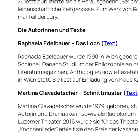
Zuletzt publizierte sie als Herausgeberin ‚Ber
leidenschaftliche Zeitgenosse. Zum Werk von Ro
mal Teil der Jury.
Die AutorInnen und Texte
Raphaela Edelbauer – Das Loch (
Text
)
Raphaela Edelbauer wurde 1990 in Wien geboren
Schindel. Danach Studium der Philosophie an d
Literaturmagazinen, Anthologien sowie Lesetätig
in Wien statt. Sie liest auf Einladung von Klaus K
Martina Clavadetscher – Schnittmuster (
Text
Martina Clavadetscher wurde 1979 geboren, studie
Autorin und Dramatikerin sowie als Radiokolumni
Luzerner Theater. 2016 wurde sie für das Theat
„Knochenlieder“ erhielt sie den Preis der Marian