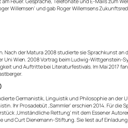
icht am Feuer. Gespräche, Telefonate und E-Mails zum W
ger Willemsen‘ und gab Roger Willemsens Zukunftsrede ‚
. Nach der Matura 2008 studierte sie Sprachkunst an d
er Uni Wien. 2008 Vortrag beim Ludwig-Wittgenstein-S
keit und Auftritte bei Literaturfestivals. Im Mai 2017 f
astberger.
)
rte Germanistik, Linguistik und Philosophie an der Univ
stin. Ihr Prosadebüt ‚Sammler‘ erschien 2014. Für die S
erstück ‚Umständliche Rettung‘ mit dem Essener Autore
ne und Curt Dienemann-Stiftung. Sie liest auf Einladung v