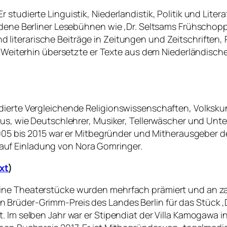
studierte Linguistik, Niederlandistik, Politik und Lite
iedene Berliner Lesebühnen wie ‚Dr. Seltsams Frühscho
d literarische Beiträge in Zeitungen und Zeitschriften, Pr
. Weiterhin übersetzte er Texte aus dem Niederländische
udierte Vergleichende Religionswissenschaften, Volksk
aus, wie Deutschlehrer, Musiker, Tellerwäscher und Unt
2005 bis 2015 war er Mitbegründer und Mitherausgeber de
st auf Einladung von Nora Gomringer.
xt
)
ine Theaterstücke wurden mehrfach prämiert und an za
Brüder-Grimm-Preis des Landes Berlin für das Stück ‚D
. Im selben Jahr war er Stipendiat der Villa Kamogawa i