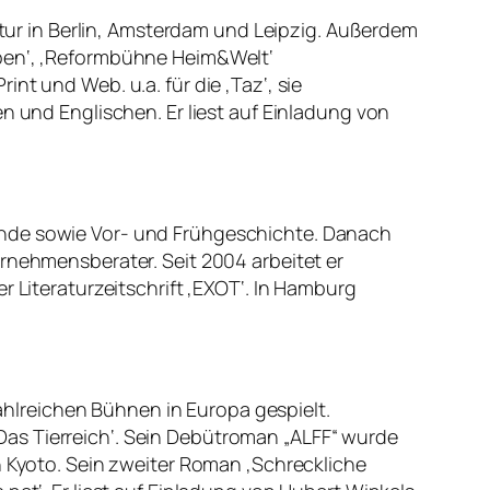
ratur in Berlin, Amsterdam und Leipzig. Außerdem
ppen‘, ‚Reformbühne Heim&Welt‘
int und Web. u.a. für die ‚Taz‘, sie
n und Englischen. Er liest auf Einladung von
unde sowie Vor- und Frühgeschichte. Danach
ernehmensberater. Seit 2004 arbeitet er
r Literaturzeitschrift ‚EXOT‘. In Hamburg
hlreichen Bühnen in Europa gespielt.
as Tierreich‘. Sein Debütroman „ALFF“ wurde
n Kyoto. Sein zweiter Roman ‚Schreckliche