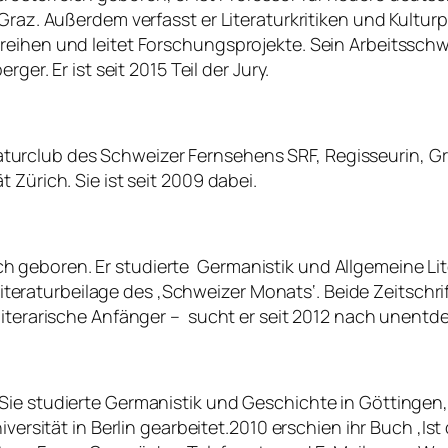
az. Außerdem verfasst er Literaturkritiken und Kulturpubli
eihen und leitet Forschungsprojekte. Sein Arbeitsschwer
ger. Er ist seit 2015 Teil der Jury.
Literaturclub des Schweizer Fernsehens SRF, Regisseurin,
 Zürich. Sie ist seit 2009 dabei.
geboren. Er studierte Germanistik und Allgemeine Lite
 Literaturbeilage des ‚Schweizer Monats‘. Beide Zeitschrift
iterarische Anfänger – sucht er seit 2012 nach unentdec
Sie studierte Germanistik und Geschichte in Göttingen,
iversität in Berlin gearbeitet.2010 erschien ihr Buch ‚I