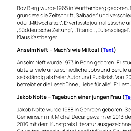
Bov Bjerg wurde 1965 in Württemberg geboren. Er 
gründete die Zeitschrift ‚Salbader‘ und versch
oder
ournalistische un
‚Mittwochsfazit‘. Er verfasste j
‚Süddeutsche Zeitung‘, ‚Titanic‘, ‚Eulenspiegel‘
Klaus Kastberger.
Anselm Neft – Mach’s wie Miltos! (
Text
)
Anselm Neft wurde 1973 in Bonn geboren. Er st
übte er viele unterschiedliche Jobs und Berufe 
selbständig als freier Autor und Publizist. Von 
betreibt er die Lesebühne ‚Liebe für alle‘. Er lie
Jakob Nolte – Tagebuch einer jungen Frau (
Te
Jakob Nolte wurde 1988 in Gehrden geboren. Se
Gemeinsam mit Michel Decar gewann er 2013 den 
2016 mit dem Kunstpreis Literatur ausgezeichnet