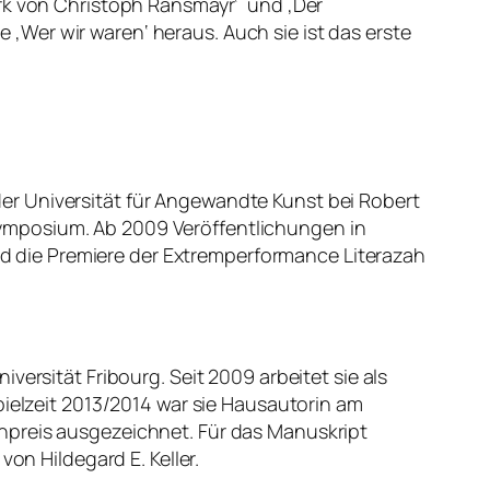
erk von Christoph Ransmayr‘ und ‚Der
Wer wir waren‘ heraus. Auch sie ist das erste
er Universität für Angewandte Kunst bei Robert
ymposium. Ab 2009 Veröffentlichungen in
and die Premiere der Extremperformance Literazah
ersität Fribourg. Seit 2009 arbeitet sie als
pielzeit 2013/2014 war sie Hausautorin am
npreis ausgezeichnet. Für das Manuskript
on Hildegard E. Keller.