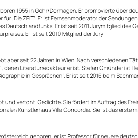
 Geboren 1955 in Gohr/Dormagen. Er promovierte über de
itiker für ‚Die ZEIT‘. Er ist Fernsehmoderator der Sendung
des Deutschlandfunks. Er ist seit 2011 Jurymitglied des
preises. Er ist seit 2010 Mitglied der Jury
 aber seit 22 Jahren in Wien. Nach verschiedenen Tätig
, deren Literaturredakteur er ist. Stefan Gmünder ist H
iographie in Gesprächen‘. Er ist seit 2016 beim Bachma
 und vertont Gedichte. Sie fördert im Auftrag des Frei
ionalen Künstlerhaus Villa Concordia. Sie ist das erste mal
österreich geboren, er ist Professor für neuere deutsc