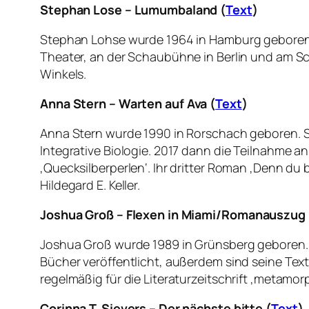
Stephan Lose – Lumumbaland (
Text
)
Stephan Lohse wurde 1964 in Hamburg geboren.
Theater, an der Schaubühne in Berlin und am Sch
Winkels.
Anna Stern –
Warten auf Ava (
Text
)
Anna Stern wurde 1990 in Rorschach geboren. Si
Integrative Biologie. 2017 dann die Teilnahme a
‚Quecksilberperlen‘. Ihr dritter Roman ‚Denn du b
Hildegard E. Keller.
Joshua Groß – Flexen in Miami/
Romanauszug
Joshua Groß wurde 1989 in Grünsberg geboren. 
Bücher veröffentlicht, außerdem sind seine Tex
regelmäßig für die Literaturzeitschrift ‚metamorp
Corinna T. Sievers – Der nächste bitte (
Text
)