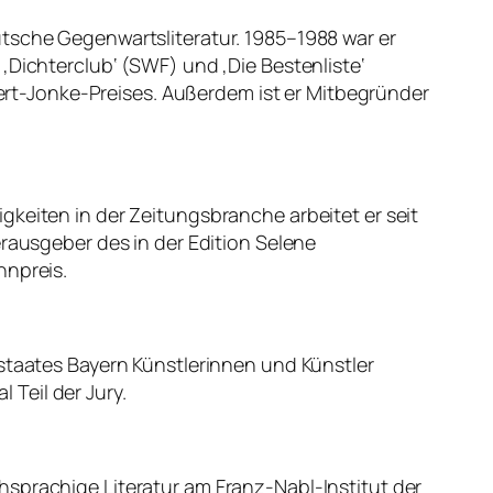
utsche Gegenwartsliteratur. 1985–1988 war er
en ‚Dichterclub‘ (SWF) und ‚Die Bestenliste‘
 Gert-Jonke-Preises. Außerdem ist er Mitbegründer
keiten in der Zeitungsbranche arbeitet er seit
erausgeber des in der Edition Selene
nnpreis.
staates Bayern Künstlerinnen und Künstler
 Teil der Jury.
hsprachige Literatur am Franz-Nabl-Institut der