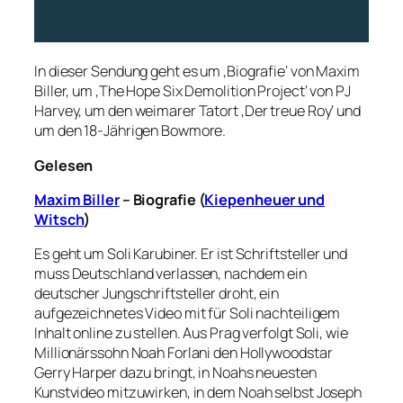
In dieser Sendung geht es um ‚Biografie‘ von Maxim
Biller, um ‚The Hope Six Demolition Project‘ von PJ
Harvey, um den weimarer Tatort ‚Der treue Roy‘ und
um den 18-Jährigen Bowmore.
Gelesen
Maxim Biller
– Biografie (
Kiepenheuer und
Witsch
)
Es geht um Soli Karubiner. Er ist Schriftsteller und
muss Deutschland verlassen, nachdem ein
deutscher Jungschriftsteller droht, ein
aufgezeichnetes Video mit für Soli nachteiligem
Inhalt online zu stellen. Aus Prag verfolgt Soli, wie
Millionärssohn Noah Forlani den Hollywoodstar
Gerry Harper dazu bringt, in Noahs neuesten
Kunstvideo mitzuwirken, in dem Noah selbst Joseph