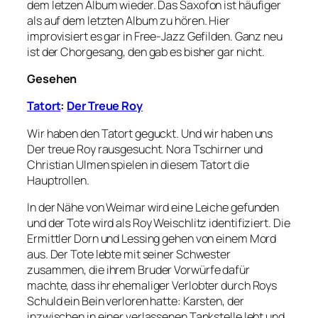
dem letzen Album wieder. Das Saxofon ist häufiger
als auf dem letzten Album zu hören. Hier
improvisiert es gar in Free-Jazz Gefilden. Ganz neu
ist der Chorgesang, den gab es bisher gar nicht.
Gesehen
Tatort
:
Der Treue Roy
Wir haben den Tatort geguckt. Und wir haben uns
Der treue Roy rausgesucht. Nora Tschirner und
Christian Ulmen spielen in diesem Tatort die
Hauptrollen.
In der Nähe von Weimar wird eine Leiche gefunden
und der Tote wird als Roy Weischlitz identifiziert. Die
Ermittler Dorn und Lessing gehen von einem Mord
aus. Der Tote lebte mit seiner Schwester
zusammen, die ihrem Bruder Vorwürfe dafür
machte, dass ihr ehemaliger Verlobter durch Roys
Schuld ein Bein verloren hatte: Karsten, der
inzwischen in einer verlassenen Tankstelle lebt und