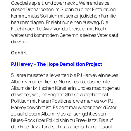
Goebbels spielt, und zwar nackt. Während es bei
diesen Dreharbeiten im Sudan zu einer Entführung
kommt, muss Soli sich mit seiner jüdischen Familie
herumschlagen. Er sieht nur einen Ausweg: Die
Flucht nach Tel Aviv. Von dort reist er mit Noah
weiter und kommt dem Geheimnis seines Vaters auf
die Spur.
Gehört
PJ Harvey
–
The Hope Demolition Project
5 Jahre mussten alle warten bis PJ Harvey ein neues
Album veröffentlichte. Nun ist es da, das neunte
Album der britischen Künstlerin, und es macht genau
da weiter, wo ‚Let England Shake‘ aufgehört hat.
Politisch mit klaren Positionen, wie man es von PJ
Harvey gewohnt ist. Es geht mal wieder eher düster
zu auf diesem Album. Musikalisch geht es von
Blues-Rock über Folk bis hin zu Free-Jazz. Bis auf
den Free-Jazz fand sich das auch schon alles auf