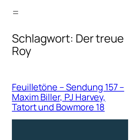
Zum
Inhalt
springen
Schlagwort:
Der treue
Roy
Feuilletöne – Sendung 157 –
Maxim Biller, PJ Harvey,
Tatort und Bowmore 18