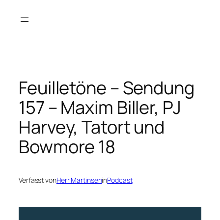
Zum
Inhalt
springen
Feuilletöne – Sendung
157 – Maxim Biller, PJ
Harvey, Tatort und
Bowmore 18
Verfasst von
Herr Martinsen
in
Podcast