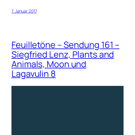
7. Januar 2017
Feuilletöne – Sendung 161 –
Siegfried Lenz, Plants and
Animals, Moon und
Lagavulin 8