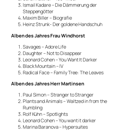
Ismail Kadare – Die Dämmerung der
Steppengötter
Maxim Biller – Biografie
Heinz Strunk- Der goldene Handschuh
Alben des Jahres Frau Windhorst
Savages – Adore Life
Daughter – Not to Disappear
Leonard Cohen – You Want It Darker
Black Mountain – IV
Radical Face – Family Tree: The Leaves
Alben des Jahres Herr Martinsen
Paul Simon – Stranger to Stranger
Plants and Animals – Waltzed in from the
Rumbling
Rolf Kühn – Spotlights
Leonard Cohen – You want it darker
Marina Baranova – Hypersuites