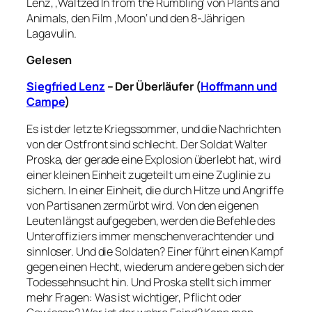
Lenz, ‚Waltzed In from the Rumbling‘ von Plants and
Animals, den Film ‚Moon‘ und den 8-Jährigen
Lagavulin.
Gelesen
Siegfried Lenz
– Der Überläufe
r (
Hoffmann und
Campe
)
Es ist der letzte Kriegssommer, und die Nachrichten
von der Ostfront sind schlecht. Der Soldat Walter
Proska, der gerade eine Explosion überlebt hat, wird
einer kleinen Einheit zugeteilt um eine Zuglinie zu
sichern. In einer Einheit, die durch Hitze und Angriffe
von Partisanen zermürbt wird. Von den eigenen
Leuten längst aufgegeben, werden die Befehle des
Unteroffiziers immer menschenverachtender und
sinnloser. Und die Soldaten? Einer führt einen Kampf
gegen einen Hecht, wiederum andere geben sich der
Todessehnsucht hin. Und Proska stellt sich immer
mehr Fragen: Was ist wichtiger, Pflicht oder