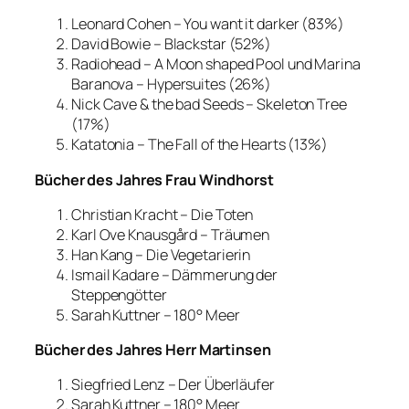
Leonard Cohen – You want it darker (83%)
David Bowie – Blackstar (52%)
Radiohead – A Moon shaped Pool und Marina
Baranova – Hypersuites (26%)
Nick Cave & the bad Seeds – Skeleton Tree
(17%)
Katatonia – The Fall of the Hearts (13%)
Bücher des Jahres Frau Windhorst
Christian Kracht – Die Toten
Karl Ove Knausgård – Träumen
Han Kang – Die Vegetarierin
Ismail Kadare – Dämmerung der
Steppengötter
Sarah Kuttner – 180° Meer
Bücher des Jahres Herr Martinsen
Siegfried Lenz – Der Überläufer
Sarah Kuttner – 180° Meer