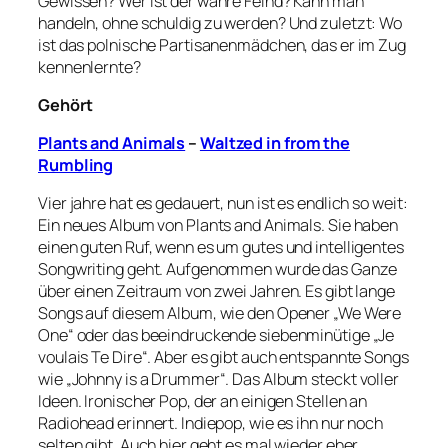
Gewissen? Wer ist der wahre Feind? Kann man
handeln, ohne schuldig zu werden? Und zuletzt: Wo
ist das polnische Partisanenmädchen, das er im Zug
kennenlernte?
Gehört
Plants and Animals
–
Waltzed in from the
Rumbling
Vier jahre hat es gedauert, nun ist es endlich so weit:
Ein neues Album von Plants and Animals. Sie haben
einen guten Ruf, wenn es um gutes und intelligentes
Songwriting geht. Aufgenommen wurde das Ganze
über einen Zeitraum von zwei Jahren. Es gibt lange
Songs auf diesem Album, wie den Opener „We Were
One“ oder das beeindruckende siebenminütige „Je
voulais Te Dire“. Aber es gibt auch entspannte Songs
wie „Johnny is a Drummer“. Das Album steckt voller
Ideen. Ironischer Pop, der an einigen Stellen an
Radiohead erinnert. Indiepop, wie es ihn nur noch
selten gibt. Auch hier geht es mal wieder eher