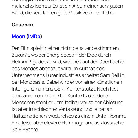
melancholisch zu. Es ist ein Album einer sehr guten
Band, die seit Jahren gute Musik veröffentlicht.
Gesehen
Moon
(
IMDb
)
Der Film spielt in einer nicht genauer bestimmten
Zukunft, wo der Energiebedarf der Erde durch
Helium-3 gedeckt wird, welches auf der Oberfläche
des Mondes abgebaut wird. Im Auftrag des
Unternehmens Lunar Industries arbeitet Sam Bell in
der Mondbasis. Dabei wird er von einer künstlichen
Intelligenz namens GERTY unterstützt. Nach fast
drei Jahren ohne direkten Kontakt zu anderen
Menschen steht er unmittelbar vor seiner Ablösung,
ist aber in schlechter Verfassung und leidet an
Halluzinationen, wodurch es zu einem Unfall kommt.
Eine leise aber clevere Hommage an das klassische
SciFi-Genre.