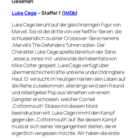
Gesehen
Luke Cage
– Staffel 1 (
IMDb
)
Luke Cage beruht auf der gleichnamigen Figur von
Marvel. Sie ist die dritte von vier Netflix-Serien, die
schlussendlich zu einer Crossover-Serie namens
‚Marvel’s The Defenders‘ führen sollen. Der
Charakter Luke Cage spielte bereits in der Serie
‚Jessica Jones‘ mit und wurde dort ebenfalls von
Mike Colter gespielt.
Luke Cage verfügt über
übermenschliche Kräfte und eine undurchdringbare
Haut. Er versucht im heutigen Harlem sein Leben auf
die Reihe zu bekommen, allerdings wird sein Freund
und Arbeitgeber Pop aus Versehen von einem
Gangster erschossen, welcher Cornell
‚Cottonmouth‘ Stokes mit diesem Mord
beeindrucken will. Luke Cage nimmt den Kampf
gegen den ‚Cottonmouth‘ auf. Bei diesem Kampf
muss er sich seiner Vergangenheit stellen, die er
eigentlich vergessen möchte. Wir haben die erste