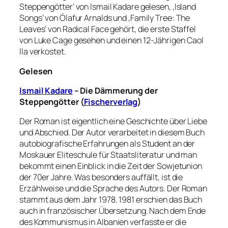
Steppengötter‘ von Ismail Kadare gelesen, ‚Island
Songs‘ von Ólafur Arnalds und ‚Family Tree: The
Leaves‘ von Radical Face gehört, die erste Staffel
von Luke Cage gesehen und einen 12-Jährigen Caol
Ila verkostet.
Gelesen
Ismail Kadare
– Die Dämmerung der
Steppengötter (
Fischerverlag
)
Der Roman ist eigentlich eine Geschichte über Liebe
und Abschied. Der Autor verarbeitet in diesem Buch
autobiografische Erfahrungen als Student an der
Moskauer Eliteschule für Staatsliteratur und man
bekommt einen Einblick in die Zeit der Sowjetunion
der 70er Jahre. Was besonders auffällt, ist die
Erzählweise und die Sprache des Autors. Der Roman
stammt aus dem Jahr 1978. 1981 erschien das Buch
auch in französischer Übersetzung. Nach dem Ende
des Kommunismus in Albanien verfasste er die