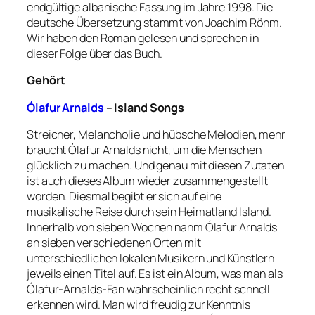
endgültige albanische Fassung im Jahre 1998. Die
deutsche Übersetzung stammt von Joachim Röhm.
Wir haben den Roman gelesen und sprechen in
dieser Folge über das Buch.
Gehört
Ólafur Arnalds
– Island Songs
Streicher, Melancholie und hübsche Melodien, mehr
braucht Ólafur Arnalds nicht, um die Menschen
glücklich zu machen. Und genau mit diesen Zutaten
ist auch dieses Album wieder zusammengestellt
worden. Diesmal begibt er sich auf eine
musikalische Reise durch sein Heimatland Island.
Innerhalb von sieben Wochen nahm Ólafur Arnalds
an sieben verschiedenen Orten mit
unterschiedlichen lokalen Musikern und Künstlern
jeweils einen Titel auf. Es ist ein Album, was man als
Ólafur-Arnalds-Fan wahrscheinlich recht schnell
erkennen wird. Man wird freudig zur Kenntnis