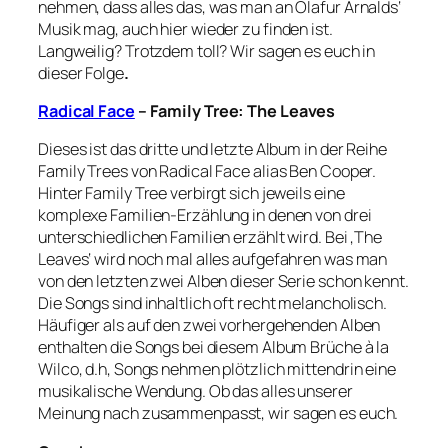
nehmen, dass alles das, was man an Ólafur Arnalds‘
Musik mag, auch hier wieder zu finden ist.
Langweilig? Trotzdem toll? Wir sagen es euch in
dieser Folge
.
Radical Face
– Family Tree: The Leaves
Dieses ist das dritte und letzte Album in der Reihe
Family Trees von Radical Face alias Ben Cooper.
Hinter Family Tree verbirgt sich jeweils eine
komplexe Familien-Erzählung in denen von drei
unterschiedlichen Familien erzählt wird. Bei ‚The
Leaves‘ wird noch mal alles aufgefahren was man
von den letzten zwei Alben dieser Serie schon kennt.
Die Songs sind inhaltlich oft recht melancholisch.
Häufiger als auf den zwei vorhergehenden Alben
enthalten die Songs bei diesem Album Brüche à la
Wilco, d.h, Songs nehmen plötzlich mittendrin eine
musikalische Wendung. Ob das alles unserer
Meinung nach zusammenpasst, wir sagen es euch.