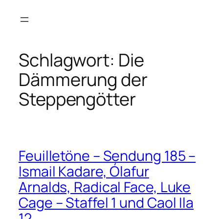
Zum
Inhalt
springen
Schlagwort:
Die
Dämmerung der
Steppengötter
Feuilletöne – Sendung 185 –
Ismail Kadare, Ólafur
Arnalds, Radical Face, Luke
Cage – Staffel 1 und Caol Ila
12