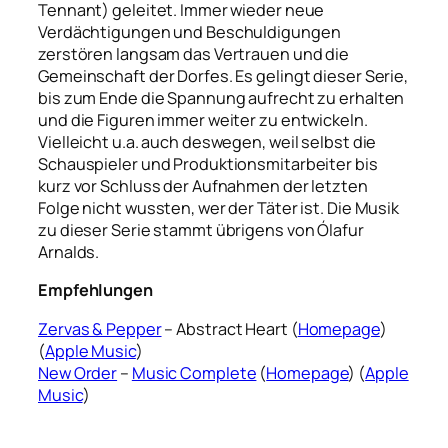
Tennant) geleitet. Immer wieder neue
Verdächtigungen und Beschuldigungen
zerstören langsam das Vertrauen und die
Gemeinschaft der Dorfes. Es gelingt dieser Serie,
bis zum Ende die Spannung aufrecht zu erhalten
und die Figuren immer weiter zu entwickeln.
Vielleicht u.a. auch deswegen, weil selbst die
Schauspieler und Produktionsmitarbeiter bis
kurz vor Schluss der Aufnahmen der letzten
Folge nicht wussten, wer der Täter ist. Die Musik
zu dieser Serie stammt übrigens von Ólafur
Arnalds.
Empfehlungen
Zervas & Pepper
– Abstract Heart (
Homepage
)
(
Apple Music
)
New Order
–
Music Complete
(
Homepage
) (
Apple
Music
)