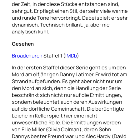
der Zeit, in der diese Stücke entstanden sind,
sehr gut. Er pflegt einen Stil, der sehr viele warme
und runde Töne hervorbringt. Dabei spielt er sehr
dynamisch. Technisch brillant, ja, aber nie
analytisch kühl.
Gesehen
Broadchurch
Staffel 1 (
IMDb
)
In der ersten Staffel dieser Serie geht es um den
Mord am elfjährigen Danny Latimer. Er wird tot am
Strand aufgefunden. Es geht aber nicht nur um
den Mord an sich, denn die Handlung der Serie
beschränkt sich nicht nur auf die Ermittlungen,
sondern beleuchtet auch deren Auswirkungen
auf die dörfliche Gemeinschaft. Die berüchtigte
Leiche im Keller spielt hier eine nicht
unwesentliche Rolle. Die Ermittlungen werden
von Ellie Miller (Olivia Colman), deren Sohn
Dannys bester Freund war, und Alec Hardy (David