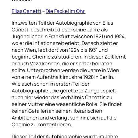
Elias Canetti
–
Die Fackel im Ohr
Im zweiten Teil der Autobiographie von Elias
Canetti beschreibt dieser seine Jahre als
Jugendlicher in Frankfurt zwischen 1921 und 1924,
wo er die Inflationszeit erlebt. Danach zieht er
nach Wien, lebt dort von 1924 bis 1931 und
beginnt, Chemie zu studieren. In dieser Zeit lernt
er auch Veza kennen, die er später heiraten
sollte. Unterbrochen werden die Jahre in Wien
von einem Aufenthalt im Jahre 1928 in Berlin.
Wie auch schon im ersten Teil der
Autobiographie, ‚Die gerettete Zunge‘, spielt
auch hier wieder das Verhältnis Canettis zu
seiner Mutter eine wesentliche Rolle. Sie findet
keinen Gefallen an seinen literarischen
Ambitionen und verlangt von ihm, sich auf die
Chemie zu konzentrieren.
Dieser Teil der Autobiographie wurde im Jahre