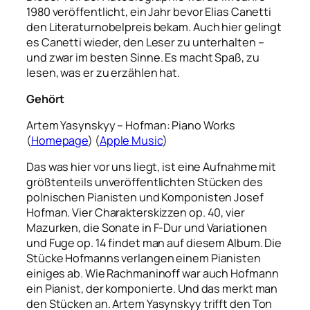
1980 veröffentlicht, ein Jahr bevor Elias Canetti
den Literaturnobelpreis bekam. Auch hier gelingt
es Canetti wieder, den Leser zu unterhalten –
und zwar im besten Sinne. Es macht Spaß, zu
lesen, was er zu erzählen hat.
Gehört
Artem Yasynskyy – Hofman: Piano Works
(
Homepage
) (
Apple Music
)
Das was hier vor uns liegt, ist eine Aufnahme mit
größtenteils unveröffentlichten Stücken des
polnischen Pianisten und Komponisten Josef
Hofman. Vier Charakterskizzen op. 40, vier
Mazurken, die Sonate in F-Dur und Variationen
und Fuge op. 14 findet man auf diesem Album. Die
Stücke Hofmanns verlangen einem Pianisten
einiges ab. Wie Rachmaninoff war auch Hofmann
ein Pianist, der komponierte. Und das merkt man
den Stücken an. Artem Yasynskyy trifft den Ton