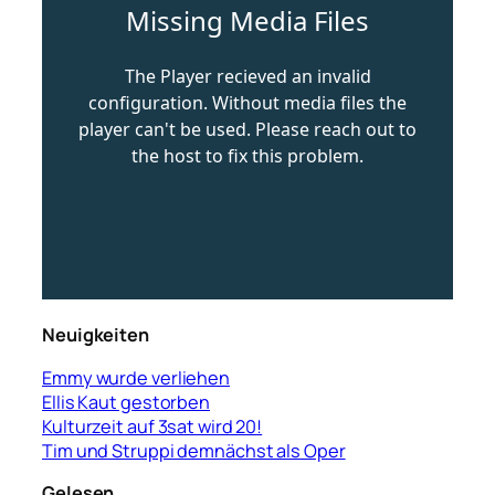
Neuigkeiten
Emmy wurde verliehen
Ellis Kaut gestorben
Kulturzeit auf 3sat wird 20!
Tim und Struppi demnächst als Oper
Gelesen