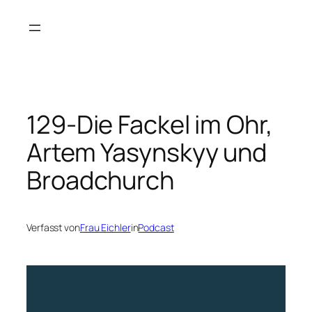
Zum
Inhalt
springen
129-Die Fackel im Ohr,
Artem Yasynskyy und
Broadchurch
Verfasst von
Frau Eichler
in
Podcast