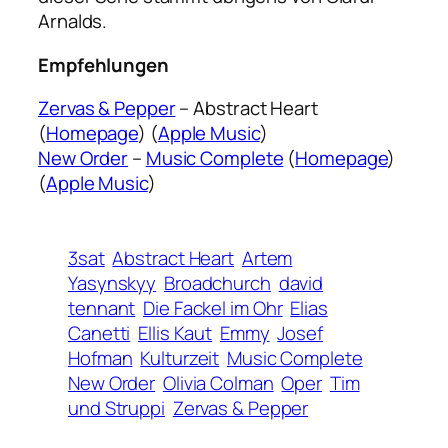
Arnalds.
Empfehlungen
Zervas & Pepper
– Abstract Heart
(
Homepage
) (
Apple Music
)
New Order
–
Music Complete
(
Homepage
)
(
Apple Music
)
3sat
Abstract Heart
Artem
Yasynskyy
Broadchurch
david
tennant
Die Fackel im Ohr
Elias
Canetti
Ellis Kaut
Emmy
Josef
Hofman
Kulturzeit
Music Complete
New Order
Olivia Colman
Oper
Tim
und Struppi
Zervas & Pepper