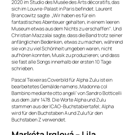
2020 im Studio des Musée des Arts décoratifs, das
sich im Louvre-Palast in Paris befindet. Laurent
Brancowitz sagte: „Wir haben es für ein
fantastisches Abenteuer gehalten, in einem leeren
Museum etwas aus dem Nichts zu erschaffen“. Und
Christian Mazzalai sagte, dass die Band trotz seiner
anfänglichen Bedenken, etwas zu machen, während
sie von zu viel Schönheit umgeben waren, nicht
aufhören konnten, Musik zu produzieren; und dass
sie fast alle Songs innerhalb der ersten 10 Tage
schrieben.
Pascal Teixeiras Coverbild für Alpha Zulu ist ein
bearbeitetes Gemälde namens ‚Madonna col
Bambino mediante otto angeli‘ von Sandro Botticelli
aus dem Jahr 1478. Die Worte Alpha und Zulu
stammen aus der ICAO-Buchstabiertafel; Alpha
wird für den Buchstaben A und Zulu für den
Buchstaben Z verwendet.
Markéta Irglová – Lila