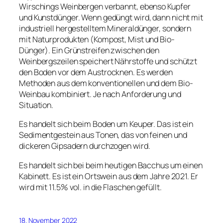
Wirschings Weinbergen verbannt, ebenso Kupfer
und Kunstdünger. Wenn gedüngt wird, dann nicht mit
industriell hergestelltem Mineraldünger, sondern
mit Naturprodukten (Kompost, Mist und Bio-
Dünger). Ein Grünstreifen zwischen den
Weinbergszeilen speichert Nährstoffe und schützt
den Boden vor dem Austrocknen. Es werden
Methoden aus dem konventionellen und dem Bio-
Weinbau kombiniert. Je nach Anforderung und
Situation.
Es handelt sich beim Boden um Keuper. Das ist ein
Sedimentgestein aus Tonen, das von feinen und
dickeren Gipsadern durchzogen wird.
Es handelt sich bei beim heutigen Bacchus um einen
Kabinett. Es ist ein Ortswein aus dem Jahre 2021. Er
wird mit 11.5% vol. in die Flaschen gefüllt.
18. November 2022