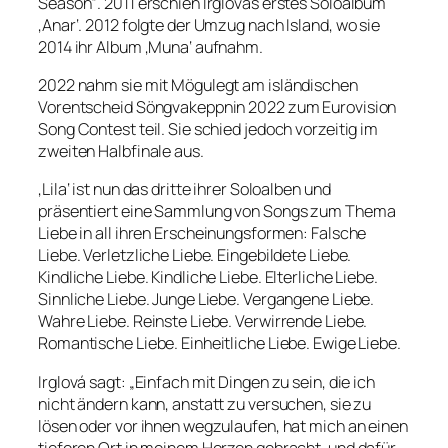
Season“. 2011 erschien Irglovás erstes Soloalbum
‚Anar‘. 2012 folgte der Umzug nach Island, wo sie
2014 ihr Album ‚Muna‘ aufnahm.
2022 nahm sie mit Mögulegt am isländischen
Vorentscheid Söngvakeppnin 2022 zum Eurovision
Song Contest teil. Sie schied jedoch vorzeitig im
zweiten Halbfinale aus.
‚Lila‘ ist nun das dritte ihrer Soloalben und
präsentiert eine Sammlung von Songs zum Thema
Liebe in all ihren Erscheinungsformen: Falsche
Liebe. Verletzliche Liebe. Eingebildete Liebe.
Kindliche Liebe. Kindliche Liebe. Elterliche Liebe.
Sinnliche Liebe. Junge Liebe. Vergangene Liebe.
Wahre Liebe. Reinste Liebe. Verwirrende Liebe.
Romantische Liebe. Einheitliche Liebe. Ewige Liebe.
Irglová sagt: „Einfach mit Dingen zu sein, die ich
nicht ändern kann, anstatt zu versuchen, sie zu
lösen oder vor ihnen wegzulaufen, hat mich an einen
tieferen Ort in meinem Herzen gebracht, und dafür