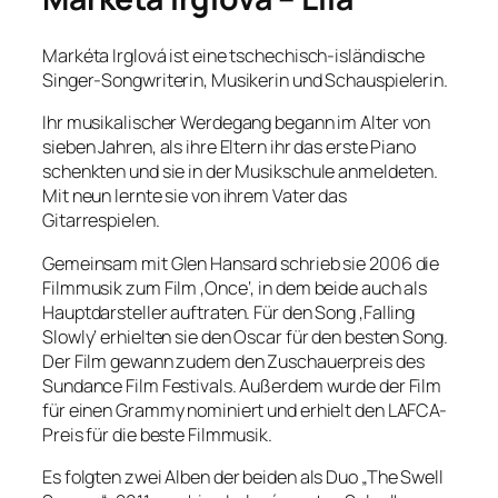
Markéta Irglová ist eine tschechisch-isländische
Singer-Songwriterin, Musikerin und Schauspielerin.
Ihr musikalischer Werdegang begann im Alter von
sieben Jahren, als ihre Eltern ihr das erste Piano
schenkten und sie in der Musikschule anmeldeten.
Mit neun lernte sie von ihrem Vater das
Gitarrespielen.
Gemeinsam mit Glen Hansard schrieb sie 2006 die
Filmmusik zum Film ‚Once‘, in dem beide auch als
Hauptdarsteller auftraten. Für den Song ‚Falling
Slowly‘ erhielten sie den Oscar für den besten Song.
Der Film gewann zudem den Zuschauerpreis des
Sundance Film Festivals. Außerdem wurde der Film
für einen Grammy nominiert und erhielt den LAFCA-
Preis für die beste Filmmusik.
Es folgten zwei Alben der beiden als Duo „The Swell