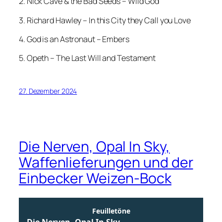
2. Nick Cave & the Bad Seeds – Wild God
3. Richard Hawley – In this City they Call you Love
4. God is an Astronaut – Embers
5. Opeth – The Last Will and Testament
27. Dezember 2024
Die Nerven, Opal In Sky,
Waffenlieferungen und der
Einbecker Weizen-Bock