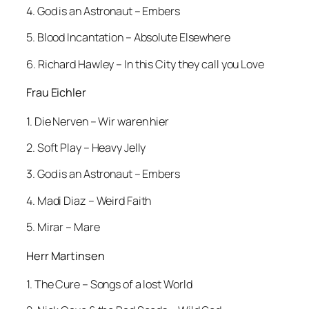
4. God is an Astronaut – Embers
5. Blood Incantation – Absolute Elsewhere
6. Richard Hawley – In this City they call you Love
Frau Eichler
1. Die Nerven – Wir waren hier
2. Soft Play – Heavy Jelly
3. God is an Astronaut – Embers
4. Madi Diaz – Weird Faith
5. Mirar – Mare
Herr Martinsen
1. The Cure – Songs of a lost World