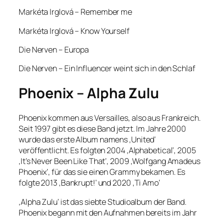
Markéta Irglová – Remember me
Markéta Irglová – Know Yourself
Die Nerven – Europa
Die Nerven – Ein Influencer weint sich in den Schlaf
Phoenix – Alpha Zulu
Phoenix kommen aus Versailles, also aus Frankreich.
Seit 1997 gibt es diese Band jetzt. Im Jahre 2000
wurde das erste Album namens ‚United‘
veröffentlicht. Es folgten 2004 ‚Alphabetical‘, 2005
‚It’s Never Been Like That‘, 2009 ‚Wolfgang Amadeus
Phoenix‘, für das sie einen Grammy bekamen. Es
folgte 2013 ‚Bankrupt!‘ und 2020 ‚Ti Amo‘
‚Alpha Zulu‘ ist das siebte Studioalbum der Band.
Phoenix begann mit den Aufnahmen bereits im Jahr