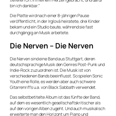
bin ich dankbar.“
Die Platte wird nach einer 8-jährigen Pause
veröffentlicht, in der Irglová heiratete, drei Kinder
bekam und ein Studio baute, während sie fast
durchgängig an Musik arbeitete.
Die Nerven – Die Nerven
Die Nerven sind eine Band aus Stuttgart, deren
deutschsprachige Musik den Genres Post-Punk und
Indie-Rock zuzuordnen ist. Die Musik ist von
verschiedenen Bands beeinflusst. So spielen Sonic
Youth eine Rolle, es werden aber auch schwere
Gitarrenriffs u.a. von Black Sabbath verwendet.
Das selbstbetitelte Album ist das fünfte der Band,
auf dem es wesentlich gesellschaftskritischer als
auf den vorigen Alben zugeht. Und auch musikalisch
erweiterte man den Horizont um Piano und