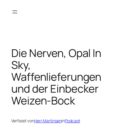
Zum
Inhalt
springen
Die Nerven, Opal In
Sky,
Waffenlieferungen
und der Einbecker
Weizen-Bock
Verfasst von
Herr Martinsen
in
Podcast