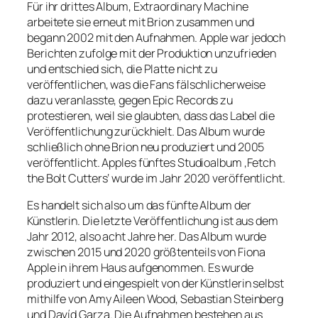
Für ihr drittes Album, Extraordinary Machine
arbeitete sie erneut mit Brion zusammen und
begann 2002 mit den Aufnahmen. Apple war jedoch
Berichten zufolge mit der Produktion unzufrieden
und entschied sich, die Platte nicht zu
veröffentlichen, was die Fans fälschlicherweise
dazu veranlasste, gegen Epic Records zu
protestieren, weil sie glaubten, dass das Label die
Veröffentlichung zurückhielt. Das Album wurde
schließlich ohne Brion neu produziert und 2005
veröffentlicht. Apples fünftes Studioalbum ‚Fetch
the Bolt Cutters‘ wurde im Jahr 2020 veröffentlicht.
Es handelt sich also um das fünfte Album der
Künstlerin. Die letzte Veröffentlichung ist aus dem
Jahr 2012, also acht Jahre her. Das Album wurde
zwischen 2015 und 2020 größtenteils von Fiona
Apple in ihrem Haus aufgenommen. Es wurde
produziert und eingespielt von der Künstlerin selbst
mithilfe von Amy Aileen Wood, Sebastian Steinberg
und Davíd Garza. Die Aufnahmen bestehen aus