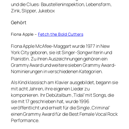
und die Clues: Baustelleninspektion, Lebensform,
Zink, Slipper, Jukebox
Gehört
Fiona Apple –
Fetch the Bold Cutters
Fiona Apple McAfee-Maggart wurde 1977 in New
York City geboren, sie ist Singer-Songwriterin und
Pianistin. Zu ihren Auszeichnungen gehören ein
Grammy Award und weitere sieben Grammy Award-
Nominierungen in verschiedenen Kategorien.
Als Kind klassisch am Klavier ausgebildet, begann sie
mit acht Jahren, ihre eigenen Lieder zu
komponieren. Ihr Debütalbum ‚Tidal‘ mit Songs, die
sie mit 17 geschrieben hat, wurde 1996
veröffentlicht und erhielt für die Single ‚Criminal‘
einen Grammy Award für die Best Female Vocal Rock
Performance.