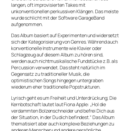
langen, oft improvisierten Takes mit
unkonventionellen perkussiven Klängen. Das meiste
wurde schlicht mit der Software GarageBand
aufgenommen.
Das Album basiert auf Experimenten und widersetzt
sich der Kategorisierung von Genres. Während auch
konventionelle Instrumente wie Klavier oder
Schlagzeug auf diesem Album zu hören sind,
werden auch nichtmusikalische Fundstücke z.B. als
Percussion verwendet. Das steht natürlich im
Gegensatz zu traditioneller Musik, die
optimistischen Songs hingegen untergraben
wiederum eher traditionelle Popstrukturen.
Lyrisch geht es um Freiheit und Unterdrückung; Die
Kernbotschaft lautet laut Fiona Apple: „Hol die
verdammten Bolzenschneider und befrei Dich aus
der Situation, in der Du dich befindest.“ Das Album
thematisiert aber auch komplexe Beziehungen zu
anderen Menschen und andere persönliche