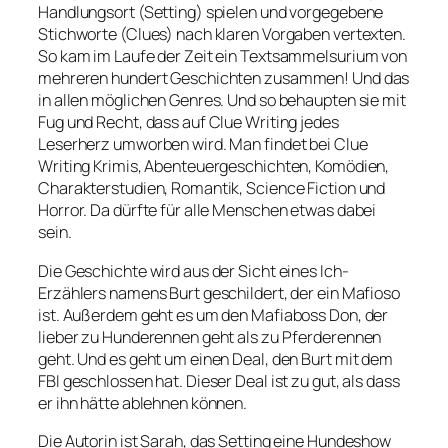
Handlungsort (Setting) spielen und vorgegebene
Stichworte (Clues) nach klaren Vorgaben vertexten.
So kam im Laufe der Zeit ein Textsammelsurium von
mehreren hundert Geschichten zusammen! Und das
in allen möglichen Genres. Und so behaupten sie mit
Fug und Recht, dass auf Clue Writing jedes
Leserherz umworben wird. Man findet bei Clue
Writing Krimis, Abenteuergeschichten, Komödien,
Charakterstudien, Romantik, Science Fiction und
Horror. Da dürfte für alle Menschen etwas dabei
sein.
Die Geschichte wird aus der Sicht eines Ich-
Erzählers namens Burt geschildert, der ein Mafioso
ist. Außerdem geht es um den Mafiaboss Don, der
lieber zu Hunderennen geht als zu Pferderennen
geht. Und es geht um einen Deal, den Burt mit dem
FBI geschlossen hat. Dieser Deal ist zu gut, als dass
er ihn hätte ablehnen können.
Die Autorin ist Sarah, das Setting eine Hundeshow