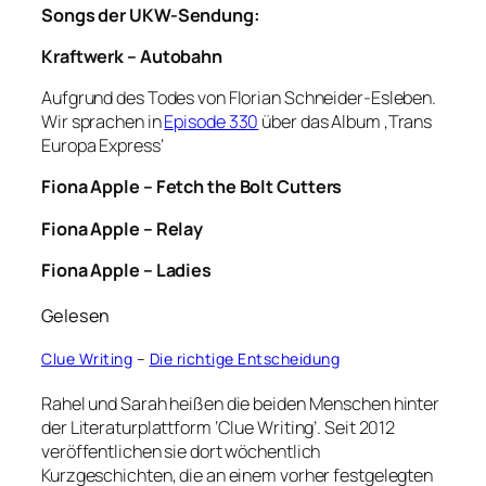
Songs der UKW-Sendung:
Kraftwerk – Autobahn
Aufgrund des Todes von Florian Schneider-Esleben.
Wir sprachen in
Episode 330
über das Album ‚Trans
Europa Express‘
Fiona Apple – Fetch the Bolt Cutters
Fiona Apple – Relay
Fiona Apple – Ladies
Gelesen
Clue Writing
–
Die richtige Entscheidung
Rahel und Sarah heißen die beiden Menschen hinter
der Literaturplattform ‘Clue Writing’. Seit 2012
veröffentlichen sie dort wöchentlich
Kurzgeschichten, die an einem vorher festgelegten