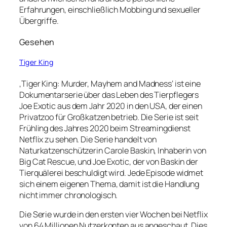
Erfahrungen, einschließlich Mobbing und sexueller
Übergriffe.
Gesehen
Tiger King
‚Tiger King: Murder, Mayhem and Madness‘ ist eine
Dokumentarserie über das Leben des Tierpflegers
Joe Exotic aus dem Jahr 2020 in den USA, der einen
Privatzoo für Großkatzen betrieb. Die Serie ist seit
Frühling des Jahres 2020 beim Streamingdienst
Netflix zu sehen. Die Serie handelt von
Naturkatzenschützerin Carole Baskin, Inhaberin von
Big Cat Rescue, und Joe Exotic, der von Baskin der
Tierquälerei beschuldigt wird. Jede Episode widmet
sich einem eigenen Thema, damit ist die Handlung
nicht immer chronologisch.
Die Serie wurde in den ersten vier Wochen bei Netflix
von 64 Millionen Nutzerkonten aus angeschaut. Dies