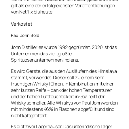
gilt als eine der erfolgreichsten Veröffentlichungen
von Netflix bis heute.
Verkostet
Paul John Bold
John Distilleries wurde 1992 gegründet. 2020 ist das
Unternehmen das viertgrößte
Spirituosenunternehmen Indiens.
Es wird Gerste, die aus den Ausläufern des Himalaya
stammt, verwendet. Dieser soll zu einem sehr
fruchtigen Whisky führen. In Kombination mit einer
sehr kurzen Reife – dank der hohen Temperaturen
und der hohen Luftfeuchtigkeit in Goa reift der
Whisky schneller. Alle Whiskys von Paul John werden
mit mindestens 46% in Flaschen abgefüllt und sind
nicht kaltgefiltert.
Es gibt zwei Lagerhäuser. Das unterirdische Lager