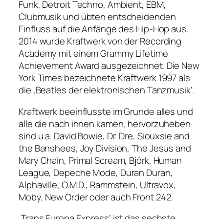
Funk, Detroit Techno, Ambient, EBM,
Clubmusik und übten entscheidenden
Einfluss auf die Anfänge des Hip-Hop aus.
2014 wurde Kraftwerk von der Recording
Academy mit einem Grammy Lifetime
Achievement Award ausgezeichnet. Die New
York Times bezeichnete Kraftwerk 1997 als
die ‚Beatles der elektronischen Tanzmusik‘.
Kraftwerk beeinflusste im Grunde alles und
alle die nach ihnen kamen, hervorzuheben
sind u.a. David Bowie, Dr. Dre, Siouxsie and
the Banshees, Joy Division, The Jesus and
Mary Chain, Primal Scream, Björk, Human
League, Depeche Mode, Duran Duran,
Alphaville, O.M.D., Rammstein, Ultravox,
Moby, New Order oder auch Front 242.
‚Trans Europa Express‘ ist das sechste