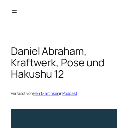
Zum
Inhalt
springen
Daniel Abraham,
Kraftwerk, Pose und
Hakushu 12
Verfasst von
Herr Martinsen
in
Podcast