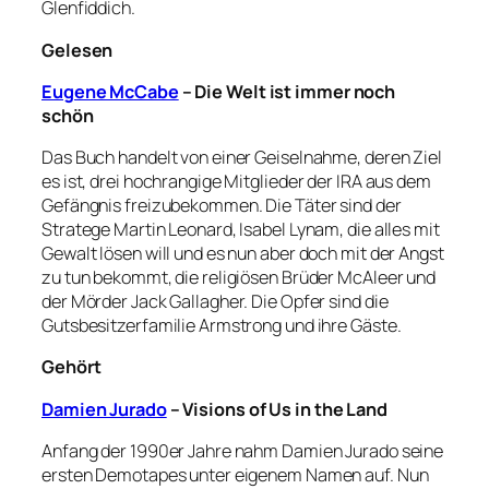
Glenfiddich.
Gelesen
Eugene McCabe
– Die Welt ist immer noch
schön
Das Buch handelt von einer Geiselnahme, deren Ziel
es ist, drei hochrangige Mitglieder der IRA aus dem
Gefängnis freizubekommen. Die Täter sind der
Stratege Martin Leonard, Isabel Lynam, die alles mit
Gewalt lösen will und es nun aber doch mit der Angst
zu tun bekommt, die religiösen Brüder McAleer und
der Mörder Jack Gallagher. Die Opfer sind die
Gutsbesitzerfamilie Armstrong und ihre Gäste.
Gehört
Damien Jurado
– Visions of Us in the Land
Anfang der 1990er Jahre nahm Damien Jurado seine
ersten Demotapes unter eigenem Namen auf. Nun