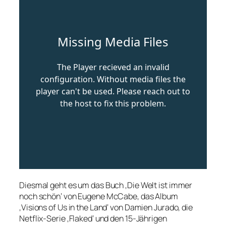
Diesmal geht es um das Buch ‚Die Welt ist immer
noch schön‘ von Eugene McCabe, das Album
‚Visions of Us in the Land‘ von Damien Jurado, die
Netflix-Serie ‚Flaked‘ und den 15-Jährigen