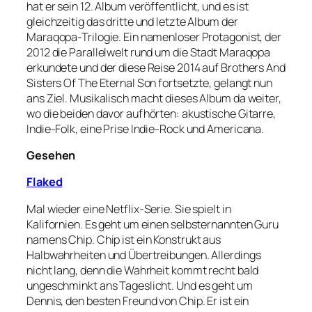
hat er sein 12. Album veröffentlicht, und es ist
gleichzeitig das dritte und letzte Album der
Maraqopa-Trilogie. Ein namenloser Protagonist, der
2012 die Parallelwelt rund um die Stadt Maraqopa
erkundete und der diese Reise 2014 auf Brothers And
Sisters Of The Eternal Son fortsetzte, gelangt nun
ans Ziel. Musikalisch macht dieses Album da weiter,
wo die beiden davor aufhörten: akustische Gitarre,
Indie-Folk, eine Prise Indie-Rock und Americana.
Gesehen
Flaked
Mal wieder eine Netflix-Serie. Sie spielt in
Kalifornien. Es geht um einen selbsternannten Guru
namens Chip. Chip ist ein Konstrukt aus
Halbwahrheiten und Übertreibungen. Allerdings
nicht lang, denn die Wahrheit kommt recht bald
ungeschminkt ans Tageslicht. Und es geht um
Dennis, den besten Freund von Chip. Er ist ein