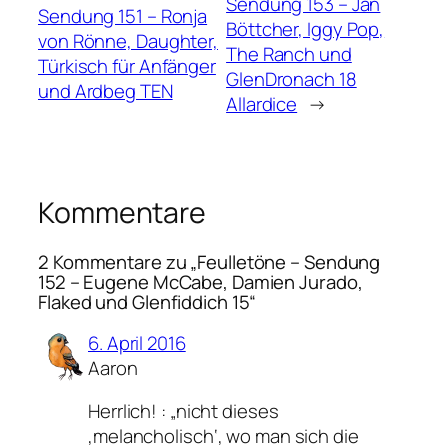
Sendung 153 – Jan
Sendung 151 – Ronja
Böttcher, Iggy Pop,
von Rönne, Daughter,
The Ranch und
Türkisch für Anfänger
GlenDronach 18
und Ardbeg TEN
Allardice
→
Kommentare
2 Kommentare zu „Feulletöne – Sendung
152 – Eugene McCabe, Damien Jurado,
Flaked und Glenfiddich 15“
6. April 2016
Aaron
Herrlich! : „nicht dieses
‚melancholisch‘, wo man sich die