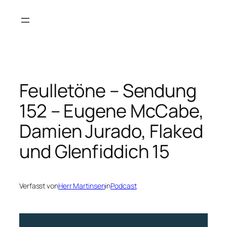
Zum
Inhalt
springen
Feulletöne – Sendung
152 – Eugene McCabe,
Damien Jurado, Flaked
und Glenfiddich 15
Verfasst von
Herr Martinsen
in
Podcast