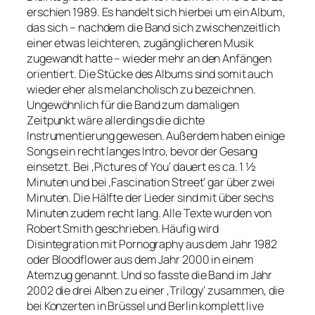
erschien 1989. Es handelt sich hierbei um ein Album,
das sich – nachdem die Band sich zwischenzeitlich
einer etwas leichteren, zugänglicheren Musik
zugewandt hatte – wieder mehr an den Anfängen
orientiert. Die Stücke des Albums sind somit auch
wieder eher als melancholisch zu bezeichnen.
Ungewöhnlich für die Band zum damaligen
Zeitpunkt wäre allerdings die dichte
Instrumentierung gewesen. Außerdem haben einige
Songs ein recht langes Intro, bevor der Gesang
einsetzt. Bei ‚Pictures of You‘ dauert es ca. 1 ½
Minuten und bei ‚Fascination Street‘ gar über zwei
Minuten. Die Hälfte der Lieder sind mit über sechs
Minuten zudem recht lang. Alle Texte wurden von
Robert Smith geschrieben. Häufig wird
Disintegration mit Pornography aus dem Jahr 1982
oder Bloodflower aus dem Jahr 2000 in einem
Atemzug genannt. Und so fasste die Band im Jahr
2002 die drei Alben zu einer ‚Trilogy‘ zusammen, die
bei Konzerten in Brüssel und Berlin komplett live