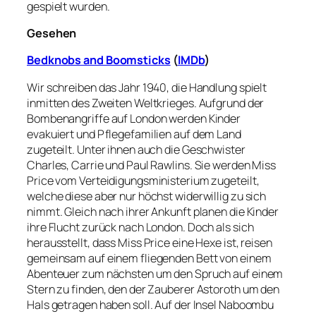
gespielt wurden.
Gesehen
Bedknobs and Boomsticks
(
IMDb
)
Wir schreiben das Jahr 1940, die Handlung spielt
inmitten des Zweiten Weltkrieges. Aufgrund der
Bombenangriffe auf London werden Kinder
evakuiert und Pflegefamilien auf dem Land
zugeteilt. Unter ihnen auch die Geschwister
Charles, Carrie und Paul Rawlins. Sie werden Miss
Price vom Verteidigungsministerium zugeteilt,
welche diese aber nur höchst widerwillig zu sich
nimmt. Gleich nach ihrer Ankunft planen die Kinder
ihre Flucht zurück nach London. Doch als sich
herausstellt, dass Miss Price eine Hexe ist, reisen
gemeinsam auf einem fliegenden Bett von einem
Abenteuer zum nächsten um den Spruch auf einem
Stern zu finden, den der Zauberer Astoroth um den
Hals getragen haben soll. Auf der Insel Naboombu