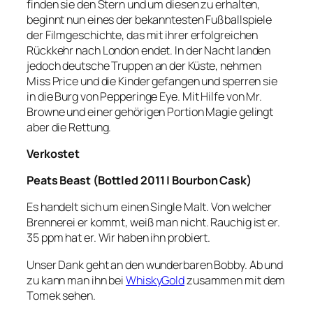
finden sie den Stern und um diesen zu erhalten,
beginnt nun eines der bekanntesten Fußballspiele
der Filmgeschichte, das mit ihrer erfolgreichen
Rückkehr nach London endet. In der Nacht landen
jedoch deutsche Truppen an der Küste, nehmen
Miss Price und die Kinder gefangen und sperren sie
in die Burg von Pepperinge Eye. Mit Hilfe von Mr.
Browne und einer gehörigen Portion Magie gelingt
aber die Rettung.
Verkostet
Peats Beast
(Bottled 2011 | Bourbon Cask)
Es handelt sich um einen Single Malt. Von welcher
Brennerei er kommt, weiß man nicht. Rauchig ist er.
35 ppm hat er. Wir haben ihn probiert.
Unser Dank geht an den wunderbaren Bobby. Ab und
zu kann man ihn bei
WhiskyGold
zusammen mit dem
Tomek sehen.