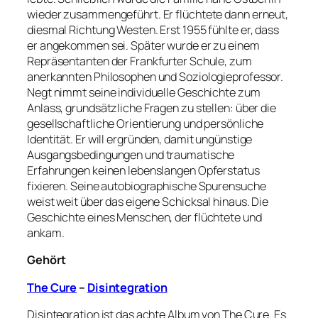
wieder zusammengeführt. Er flüchtete dann erneut,
diesmal Richtung Westen. Erst 1955 fühlte er, dass
er angekommen sei. Später wurde er zu einem
Repräsentanten der Frankfurter Schule, zum
anerkannten Philosophen und Soziologieprofessor.
Negt nimmt seine individuelle Geschichte zum
Anlass, grundsätzliche Fragen zu stellen: über die
gesellschaftliche Orientierung und persönliche
Identität. Er will ergründen, damit ungünstige
Ausgangsbedingungen und traumatische
Erfahrungen keinen lebenslangen Opferstatus
fixieren. Seine autobiographische Spurensuche
weist weit über das eigene Schicksal hinaus. Die
Geschichte eines Menschen, der flüchtete und
ankam.
Gehört
The Cure
–
Disintegration
Disintegration ist das achte Album von The Cure. Es