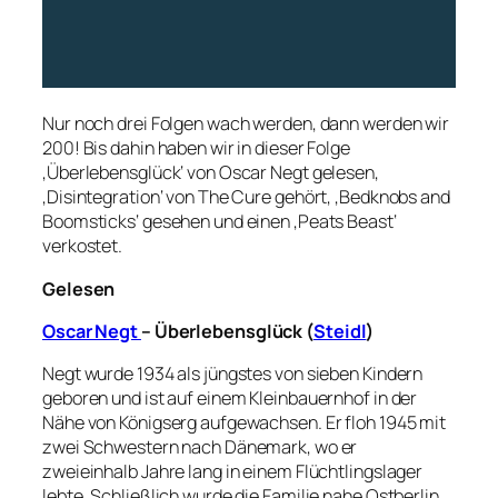
Nur noch drei Folgen wach werden, dann werden wir
200! Bis dahin haben wir in dieser Folge
‚Überlebensglück‘ von Oscar Negt gelesen,
‚Disintegration‘ von The Cure gehört, ‚Bedknobs and
Boomsticks‘ gesehen und einen ‚Peats Beast‘
verkostet.
Gelesen
Oscar Negt
– Überlebensglück (
Steidl
)
Negt wurde 1934 als jüngstes von sieben Kindern
geboren und ist auf einem Kleinbauernhof in der
Nähe von Königserg aufgewachsen. Er floh 1945 mit
zwei Schwestern nach Dänemark, wo er
zweieinhalb Jahre lang in einem Flüchtlingslager
lebte. Schließlich wurde die Familie nahe Ostberlin