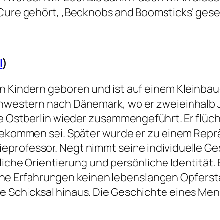
 Cure gehört, ‚Bedknobs and Boomsticks‘ gese
l
)
n Kindern geboren und ist auf einem Kleinbau
hwestern nach Dänemark, wo er zweieinhalb Ja
ahe Ostberlin wieder zusammengeführt. Er flüc
ngekommen sei. Später wurde er zu einem Rep
eprofessor. Negt nimmt seine individuelle Ge
tliche Orientierung und persönliche Identität.
 Erfahrungen keinen lebenslangen Opferstat
e Schicksal hinaus. Die Geschichte eines Men