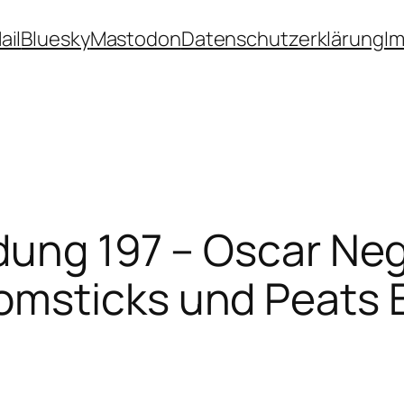
ail
Bluesky
Mastodon
Datenschutzerklärung
I
dung 197 – Oscar Neg
msticks und Peats 