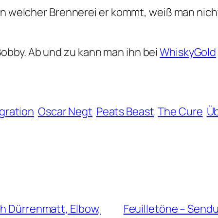
on welcher Brennerei er kommt, weiß man nicht.
obby. Ab und zu kann man ihn bei
WhiskyGold
gration
Oscar Negt
Peats Beast
The Cure
Üb
ch Dürrenmatt, Elbow,
Feuilletöne – Sendu