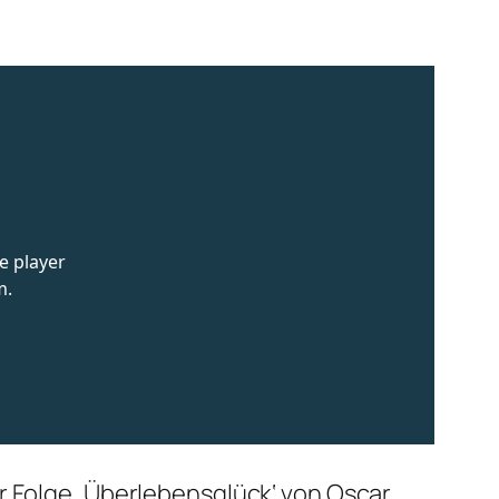
r Folge ‚Überlebensglück‘ von Oscar