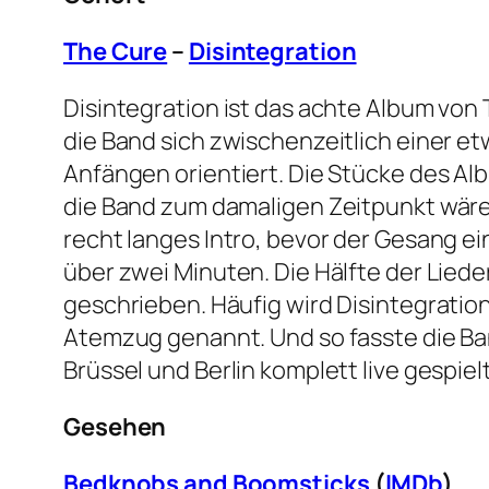
The Cure
–
Disintegration
Disintegration ist das achte Album von 
die Band sich zwischenzeitlich einer e
Anfängen orientiert. Die Stücke des Al
die Band zum damaligen Zeitpunkt wäre
recht langes Intro, bevor der Gesang ein
über zwei Minuten. Die Hälfte der Lied
geschrieben. Häufig wird Disintegratio
Atemzug genannt. Und so fasste die Band
Brüssel und Berlin komplett live gespie
Gesehen
Bedknobs and Boomsticks
(
IMDb
)