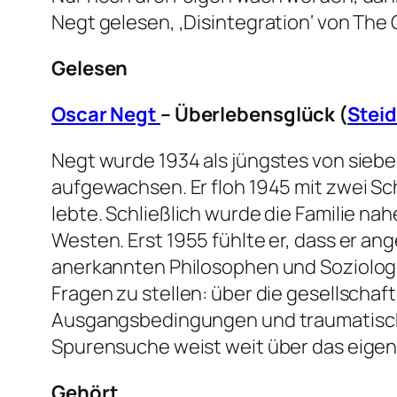
Negt gelesen, ‚Disintegration‘ von The
Gelesen
Oscar Negt
– Überlebensglück (
Steid
Negt wurde 1934 als jüngstes von siebe
aufgewachsen. Er floh 1945 mit zwei Sc
lebte. Schließlich wurde die Familie n
Westen. Erst 1955 fühlte er, dass er a
anerkannten Philosophen und Soziologi
Fragen zu stellen: über die gesellschaf
Ausgangsbedingungen und traumatische
Spurensuche weist weit über das eigen
Gehört