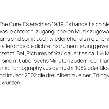
The Cure. Es erschien 1989. Es handelt sich h
twas leichteren, zugänglicheren Musik zugew
bums sind somit auch wieder eher als melanc
 allerdings die dichte Instrumentierung gew
setzt. Bei ‚Pictures of You‘ dauert es ca. 1 ½ 
er sind mit über sechs Minuten zudem recht la
n mit Pornography aus dem Jahr 1982 oder Blo
 im Jahr 2002 die drei Alben zu einer ‚Trilog
lt wurden.