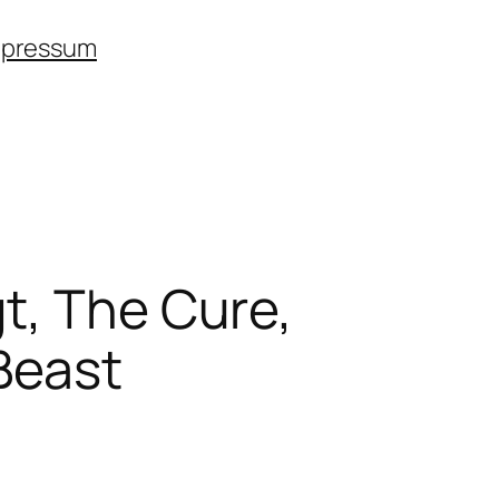
mpressum
t, The Cure,
Beast