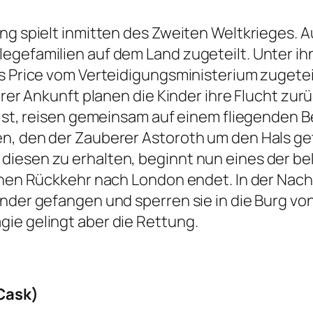
ung spielt inmitten des Zweiten Weltkrieges.
egefamilien auf dem Land zugeteilt. Unter ih
ss Price vom Verteidigungsministerium zugetei
hrer Ankunft planen die Kinder ihre Flucht zu
e ist, reisen gemeinsam auf einem fliegende
n, den der Zauberer Astoroth um den Hals getr
diesen zu erhalten, beginnt nun eines der be
ichen Rückkehr nach London endet. In der Na
nder gefangen und sperren sie in die Burg von
ie gelingt aber die Rettung.
 Cask)