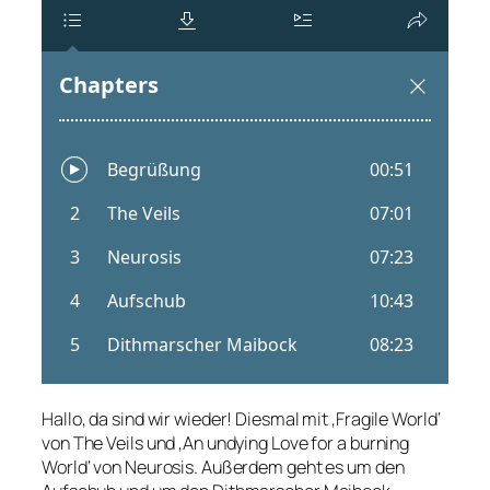
Hallo, da sind wir wieder! Diesmal mit ‚Fragile World‘
von The Veils und ‚An undying Love for a burning
World‘ von Neurosis. Außerdem geht es um den