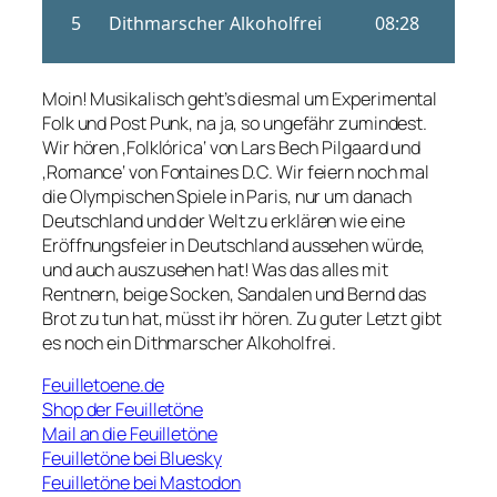
Moin! Musikalisch geht’s diesmal um Experimental
Folk und Post Punk, na ja, so ungefähr zumindest.
Wir hören ‚Folkl​ó​rica‘ von Lars Bech Pilgaard und
‚Romance‘ von Fontaines D.C. Wir feiern noch mal
die Olympischen Spiele in Paris, nur um danach
Deutschland und der Welt zu erklären wie eine
Eröffnungsfeier in Deutschland aussehen würde,
und auch auszusehen hat! Was das alles mit
Rentnern, beige Socken, Sandalen und Bernd das
Brot zu tun hat, müsst ihr hören. Zu guter Letzt gibt
es noch ein Dithmarscher Alkoholfrei.
Feuilletoene.de
Shop der Feuilletöne
Mail an die Feuilletöne
Feuilletöne bei Bluesky
Feuilletöne bei Mastodon