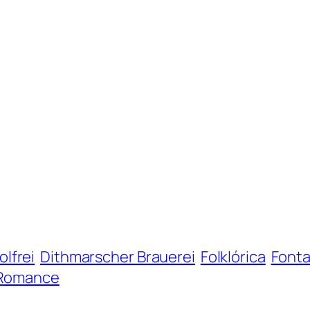
lfrei
Dithmarscher Brauerei
Folkl​ó​rica
Fonta
Romance