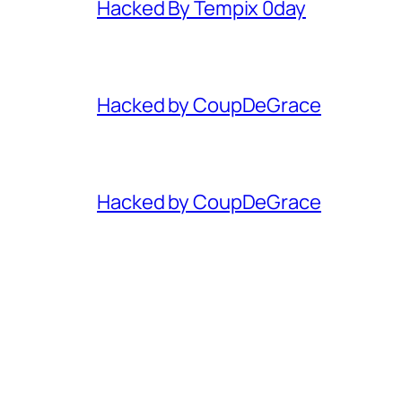
Hacked By Tempix 0day
Hacked by CoupDeGrace
Hacked by CoupDeGrace