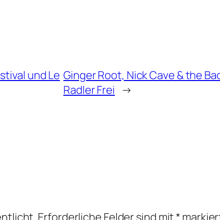
stival und Le
Ginger Root, Nick Cave & the Ba
Radler Frei
→
ntlicht.
Erforderliche Felder sind mit
*
markier