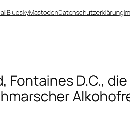
ail
Bluesky
Mastodon
Datenschutzerklärung
I
d, Fontaines D.C., d
thmarscher Alkohofr