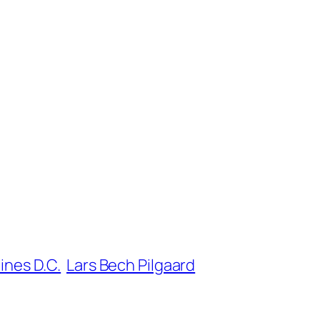
ines D.C.
Lars Bech Pilgaard