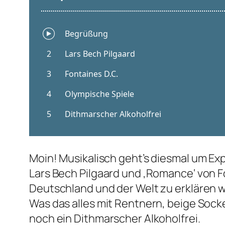
Moin! Musikalisch geht’s diesmal um Expe
Lars Bech Pilgaard und ‚Romance‘ von Fo
Deutschland und der Welt zu erklären 
Was das alles mit Rentnern, beige Socke
noch ein Dithmarscher Alkoholfrei.