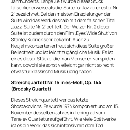
Jahrhunderts. Lange Zeit wurde dieses Stück
fälschlicherweise als die ‚Suite für Jazzorchester Nr.
2‘ bezeichnet. Bei den meisten Einspielungen der
Suite wird das Werk deshalb mit dem falschen Titel
‚Jazz-Suite Nr. 2‘ betitelt. Der Walzer Nr. 2 dieser
Suite ist zudem durch den Film ‚Eyes Wide Shut‘ von
Stanley Kubrick sehr bekannt. Auch zu
Neujahrskonzerten erfreut sich diese Suite großer
Beliebtheit und ist leicht zugängliche Musik. Es ist
eines dieser Stücke, die man Menschen vorspielen
kann, obwohl sie sonst vielleicht gar nicht so recht
etwas für klassische Musik übrig haben.
Streichquartett Nr. 15 in es-Moll, Op. 144
(Brodsky Quartet)
Dieses Streichquartett war das letzte
Shostakovichs. Es wurde 1974 komponiert und am 15.
November desselben Jahres in Leningrad vom
Taneiev Quartet uraufgeführt. Wie viele Spätwerke
ist es ein Werk. das sich intensiv mit dem Tod