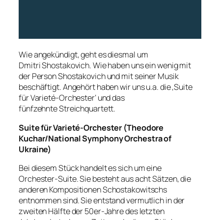
Wie angekündigt, geht es diesmal um
Dmitri Shostakovich. Wie haben uns ein wenig mit
der Person Shostakovich und mit seiner Musik
beschäftigt. Angehört haben wir uns u.a. die ‚Suite
für Varieté-Orchester‘ und das
fünfzehnte Streichquartett.
Suite für Varieté-Orchester (Theodore
Kuchar/National Symphony Orchestra of
Ukraine)
Bei diesem Stück handelt es sich um eine
Orchester-Suite. Sie besteht aus acht Sätzen, die
anderen Kompositionen Schostakowitschs
entnommen sind. Sie entstand vermutlich in der
zweiten Hälfte der 50er-Jahre des letzten