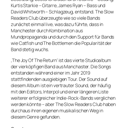
Kurtis Starkie – Gitarre, James Ryan – Bass und
David Whitworth – Schlagzeug, entstand. The Slow
Readers Club überzeugte wie so viele Bands
zunächst einmal live, was dazu führte, dass in
Manchester durch Kombination aus
Mundpropaganda und durch den Support für Bands
wie Catfish und The Bottlemen die Popularität der
Band stetig wuchs.
‚The Joy Of The Return‘ ist das vierte Studioalbum
der vierköpfigen Band aus Manchaster. Die Songs
entstanden während einer im Jahr 2019
stattfindenden ausgiebigen Tour. Der Sound auf
diesem Album ist ein vertrauter Sound, der häufig
mit den Editors, Interpol und einer längeren Liste
weiterer erfolgreicher Indie-Rock-Bands verglichen
werden könnte – aber The Slow Readers Club haben
durchaus ihren eigenen musikalischen Weg in
diesem Genre gefunden.