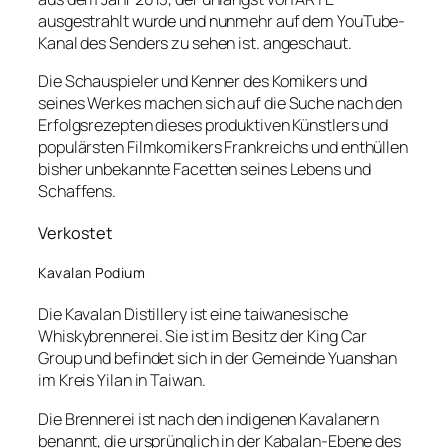
ausgestrahlt wurde und nunmehr auf dem YouTube-
Kanal des Senders zu sehen ist. angeschaut.
Die Schauspieler und Kenner des Komikers und
seines Werkes machen sich auf die Suche nach den
Erfolgsrezepten dieses produktiven Künstlers und
populärsten Filmkomikers Frankreichs und enthüllen
bisher unbekannte Facetten seines Lebens und
Schaffens.
Verkostet
Kavalan Podium
Die Kavalan Distillery ist eine taiwanesische
Whiskybrennerei. Sie ist im Besitz der King Car
Group und befindet sich in der Gemeinde Yuanshan
im Kreis Yilan in Taiwan.
Die Brennerei ist nach den indigenen Kavalanern
benannt, die ursprünglich in der Kabalan-Ebene des