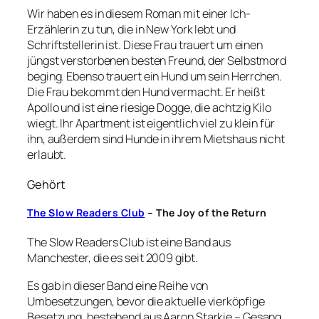
Wir haben es in diesem Roman mit einer Ich-
Erzählerin zu tun, die in New York lebt und
Schriftstellerin ist. Diese Frau trauert um einen
jüngst verstorbenen besten Freund, der Selbstmord
beging. Ebenso trauert ein Hund um sein Herrchen.
Die Frau bekommt den Hund vermacht. Er heißt
Apollo und ist eine riesige Dogge, die achtzig Kilo
wiegt. Ihr Apartment ist eigentlich viel zu klein für
ihn, außerdem sind Hunde in ihrem Mietshaus nicht
erlaubt.
Gehört
The Slow Readers Club
– The Joy of the Return
The Slow Readers Club ist eine Band aus
Manchester, die es seit 2009 gibt.
Es gab in dieser Band eine Reihe von
Umbesetzungen, bevor die aktuelle vierköpfige
Besetzung, bestehend aus Aaron Starkie – Gesang,