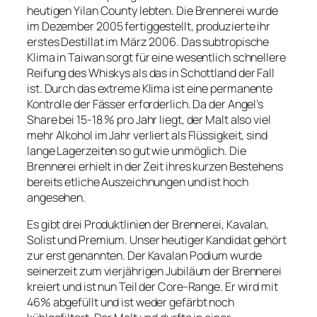
heutigen Yilan County lebten. Die Brennerei wurde
im Dezember 2005 fertiggestellt, produzierte ihr
erstes Destillat im März 2006. Das subtropische
Klima in Taiwan sorgt für eine wesentlich schnellere
Reifung des Whiskys als das in Schottland der Fall
ist. Durch das extreme Klima ist eine permanente
Kontrolle der Fässer erforderlich. Da der Angel’s
Share bei 15-18 % pro Jahr liegt, der Malt also viel
mehr Alkohol im Jahr verliert als Flüssigkeit, sind
lange Lagerzeiten so gut wie unmöglich. Die
Brennerei erhielt in der Zeit ihres kurzen Bestehens
bereits etliche Auszeichnungen und ist hoch
angesehen.
Es gibt drei Produktlinien der Brennerei, Kavalan,
Solist und Premium. Unser heutiger Kandidat gehört
zur erst genannten. Der Kavalan Podium wurde
seinerzeit zum vierjährigen Jubiläum der Brennerei
kreiert und ist nun Teil der Core-Range. Er wird mit
46% abgefüllt und ist weder gefärbt noch