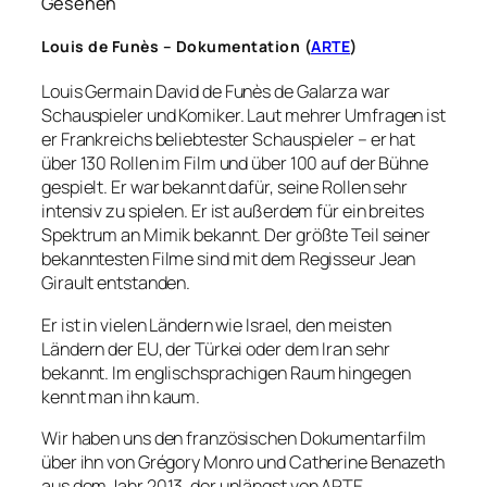
Gesehen
Louis de Funès – Dokumentation (
ARTE
)
Louis Germain David de Funès de Galarza war
Schauspieler und Komiker. Laut mehrer Umfragen ist
er Frankreichs beliebtester Schauspieler – er hat
über 130 Rollen im Film und über 100 auf der Bühne
gespielt. Er war bekannt dafür, seine Rollen sehr
intensiv zu spielen. Er ist außerdem für ein breites
Spektrum an Mimik bekannt. Der größte Teil seiner
bekanntesten Filme sind mit dem Regisseur Jean
Girault entstanden.
Er ist in vielen Ländern wie Israel, den meisten
Ländern der EU, der Türkei oder dem Iran sehr
bekannt. Im englischsprachigen Raum hingegen
kennt man ihn kaum.
Wir haben uns den französischen Dokumentarfilm
über ihn von Grégory Monro und Catherine Benazeth
aus dem Jahr 2013, der unlängst von ARTE