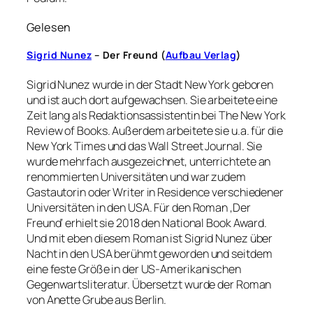
Gelesen
Sigrid Nunez
– Der Freund (
Aufbau Verlag
)
Sigrid Nunez wurde in der Stadt New York geboren
und ist auch dort aufgewachsen. Sie arbeitete eine
Zeit lang als Redaktionsassistentin bei The New York
Review of Books. Außerdem arbeitete sie u.a. für die
New York Times und das Wall Street Journal. Sie
wurde mehrfach ausgezeichnet, unterrichtete an
renommierten Universitäten und war zudem
Gastautorin oder Writer in Residence verschiedener
Universitäten in den USA. Für den Roman ‚Der
Freund‘ erhielt sie 2018 den National Book Award.
Und mit eben diesem Roman ist Sigrid Nunez über
Nacht in den USA berühmt geworden und seitdem
eine feste Größe in der US-Amerikanischen
Gegenwartsliteratur. Übersetzt wurde der Roman
von Anette Grube aus Berlin.