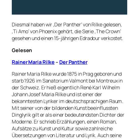
Diesmal haben wir ‚Der Panther‘ von Rilke gelesen,
‚Ti Amo‘ von Phoenix gehört, die Serie ‚The Crown‘
gesehen und einen 15-jährigen Edradour verkostet.
Gelesen
Rainer Maria Rilke
–
Der Panther
Rainer Maria Rilke wurde 1875 in Prag geboren und
starb 1926 im Sanatorium Valmont bei Montreux in
der Schweiz. Er hieß eigentlich René Karl Wilhelm
Johann Josef Maria Rilke und ist einer der
bekanntesten Lyriker im deutschsprachigen Raum.
Mit seiner von der bildenden Kunst beeinflussten
Dinglyrik gilt er als einer bedeutendsten Dichter der
Moderne. Er schrieb Erzählungen, einen Roman,
Aufsätze zu Kunst und Kultur sowie zahlreiche
Übersetzungen von Literatur und Lyrik. Auch seine