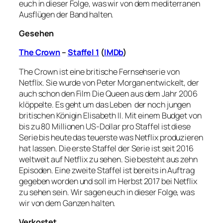
euch in dieser Folge, was wir von dem mediterranen
Ausflügen der Band halten.
Gesehen
The Crown
–
Staffel 1
(
IMDb
)
The Crown ist eine britische Fernsehserie von
Netflix. Sie wurde von Peter Morgan entwickelt, der
auch schon den Film Die Queen aus dem Jahr 2006
klöppelte. Es geht um das Leben der noch jungen
britischen Königin Elisabeth II. Mit einem Budget von
bis zu 80 Millionen US-Dollar pro Staffel ist diese
Serie bis heute das teuerste was Netflix produzieren
hat lassen. Die erste Staffel der Serie ist seit 2016
weltweit auf Netflix zu sehen. Sie besteht aus zehn
Episoden. Eine zweite Staffel ist bereits in Auftrag
gegeben worden und soll im Herbst 2017 bei Netflix
zu sehen sein. Wir sagen euch in dieser Folge, was
wir von dem Ganzen halten.
Verkostet