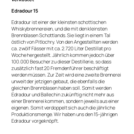
Edradour 15
Edradour ist einer der kleinsten schottischen
Whiskybrennereien, und die mit den kleinsten
Brennblasen Schottlands. Sie liegt in einem Tal
östlich von Pitlochry. Von den Angestellten werden
ca. zwölf Fässer mit ca. 2.720 Liter Destillat pro
Woche hergestellt. Jährlich kommen jedoch über
100.000 Besucher zu dieser Destillerie, so dass
zusätzlich fast 20 Fremdenführer beschäftigt
werden müssen. Zur Zeit wird eine zweite Brennerei
unweit der jetzigen gebaut, die ebenfalls die
gleichen Brennblasen haben soll. Somit werden
Edradour und Ballechin zukünftig nicht mehr aus
einer Brennerei kommen, sondern jeweils aus einer
eigenen. Somit verdoppelt sich auch die jährliche
Produktionsmenge. Wir haben uns den 15-jährigen
Edradour vorgeknöpft.