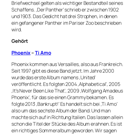
Briefwechsel gelten als wichtiger Bestandteil seines
Schaffens. ‚Der Panther‘ schrieb er zwischen 1902
und 1903. Das Gedicht hat drei Strophen, in denen
ein gefangener Panther im Pariser Zoo beschrieben
wird.
Gehört
Phoenix
–
Ti Amo
Phoenix kommen aus Versailles, also aus Frankreich.
Seit 1997 gibt es diese Band jetzt. Im Jahre 2000
wurde das erste Album namens ‚United‘
veröffentlicht. Es folgten 2004 ‚Alphabetical‘, 2005
‚It’s Never Been Like That‘, 2009 ‚Wolfgang Amadeus
Phoenix‘, für das sie einen Grammy bekamen. Es
folgte 2013 ‚Bankrupt!‘ Es handelt sich bei ‚Ti Amo‘
also um das sechste Album der Band. Und man
machte sich auf in Richtung Italien. Das lassen allein
schon die Titel der Stücke des Album erahnen. Es ist
ein richtiges Sommeralbum geworden. Wir sagen