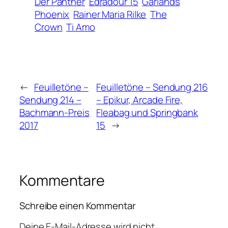
Der Panther
Edradour 15
Garlands
Phoenix
Rainer Maria Rilke
The
Crown
Ti Amo
←
Feuilletöne –
Feuilletöne – Sendung 216
Sendung 214 –
– Epikur, Arcade Fire,
Bachmann-Preis
Fleabag und Springbank
2017
15
→
Kommentare
Schreibe einen Kommentar
Deine E-Mail-Adresse wird nicht