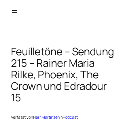
Zum
Inhalt
springen
Feuilletöne – Sendung
215 – Rainer Maria
Rilke, Phoenix, The
Crown und Edradour
15
Verfasst von
Herr Martinsen
in
Podcast