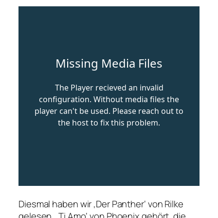
Diesmal haben wir ‚Der Panther‘ von Rilke
gelesen, ‚Ti Amo‘ von Phoenix gehört, die