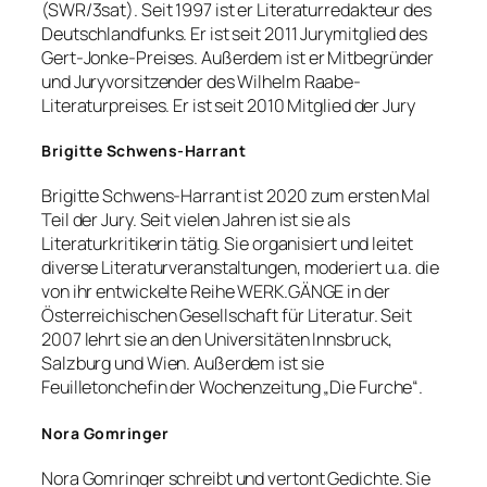
(SWR/3sat). Seit 1997 ist er Literaturredakteur des
Deutschlandfunks. Er ist seit 2011 Jurymitglied des
Gert-Jonke-Preises. Außerdem ist er Mitbegründer
und Juryvorsitzender des Wilhelm Raabe-
Literaturpreises. Er ist seit 2010 Mitglied der Jury
Brigitte Schwens-Harrant
Brigitte Schwens-Harrant ist 2020 zum ersten Mal
Teil der Jury. Seit vielen Jahren ist sie als
Literaturkritikerin tätig. Sie organisiert und leitet
diverse Literaturveranstaltungen, moderiert u.a. die
von ihr entwickelte Reihe WERK.GÄNGE in der
Österreichischen Gesellschaft für Literatur. Seit
2007 lehrt sie an den Universitäten Innsbruck,
Salzburg und Wien. Außerdem ist sie
Feuilletonchefin der Wochenzeitung „Die Furche“.
Nora Gomringer
Nora Gomringer schreibt und vertont Gedichte. Sie