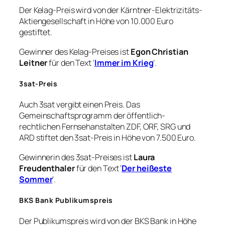
Der Kelag-Preis wird von der Kärntner-Elektrizitäts-
Aktiengesellschaft in Höhe von 10.000 Euro
gestiftet.
Gewinner des Kelag-Preises ist
Egon Christian
Leitner
für den Text ‘
Immer im Krieg
’.
3sat-Preis
Auch 3sat vergibt einen Preis. Das
Gemeinschaftsprogramm der öffentlich-
rechtlichen Fernsehanstalten ZDF, ORF, SRG und
ARD stiftet den 3sat-Preis in Höhe von 7.500 Euro.
Gewinnerin des 3sat-Preises ist
Laura
Freudenthaler
für den Text ‘
Der heißeste
Sommer
’.
BKS Bank Publikumspreis
Der Publikumspreis wird von der BKS Bank in Höhe