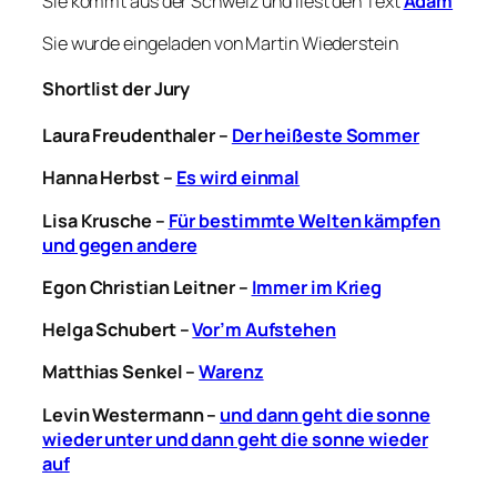
Sie kommt aus der Schweiz und liest den Text
Adam
Sie wurde eingeladen von Martin Wiederstein
Shortlist der Jury
Laura Freudenthaler –
Der heißeste Sommer
Hanna Herbst –
Es wird einmal
Lisa Krusche –
Für bestimmte Welten kämpfen
und gegen andere
Egon Christian Leitner –
Immer im Krieg
Helga Schubert –
Vor’m Aufstehen
Matthias Senkel –
Warenz
Levin Westermann –
und dann geht die sonne
wieder unter und dann geht die sonne wieder
auf