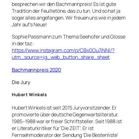
besprechen wir den Bachmannpreis! Es ist gute
Tradition der Feuilletöne, das zu tun. Und so hat ja
sogar alles angefangen. Wir freuen uns wie in jedem
Jahr auf’s Neue!
Sophie Passmann zum Thema Seehofer und Glosse
in der taz:
https://www.instagram.com/p/CBx0Ou7iNNl/?
utm_source=ig_web_button_share_sheet
Bachmannpreis 2020
Die Jury
Hubert Winkels
Hubert Winkels ist seit 2015 Juryvorsitzender. Er
promovierte über deutsche Gegenwartsliteratur.
1985–1988 war er freier Schriftsteller. Seit 1988 ist
er Literaturkritiker für ‘Die ZEIT’. Er ist
Fernsehmoderator der Sendung ‘Die Bestenliste’