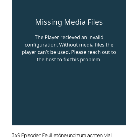
349 Episoden Feuilletöne und zum achten Mal