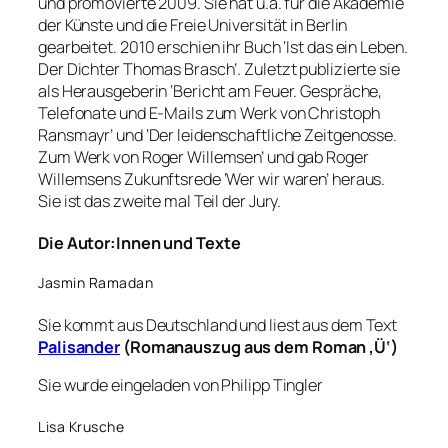
und promovierte 2009. Sie hat u.a. für die Akademie
der Künste und die Freie Universität in Berlin
gearbeitet. 2010 erschien ihr Buch ‘Ist das ein Leben.
Der Dichter Thomas Brasch’. Zuletzt publizierte sie
als Herausgeberin ‘Bericht am Feuer. Gespräche,
Telefonate und E-Mails zum Werk von Christoph
Ransmayr’ und ‘Der leidenschaftliche Zeitgenosse.
Zum Werk von Roger Willemsen’ und gab Roger
Willemsens Zukunftsrede ‘Wer wir waren’ heraus.
Sie ist das zweite mal Teil der Jury.
Die Autor:Innen und Texte
Jasmin Ramadan
Sie kommt aus Deutschland und liest aus dem Text
Palisander
(Romanauszug aus dem Roman ‚Ü‘)
Sie wurde eingeladen von Philipp Tingler
Lisa Krusche