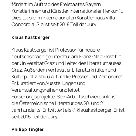
fördert im Auftrag des Freistaates Bayern
Künstlerinnen und Künstler internationaler Herkunft.
Dies tut sie im Internationalen Künstlerhaus Villa
Concordia. Sie ist seit 2018 Teil der Jury.
Klaus Kastberger
Klaus Kastberger ist Professor für neuere
deutschsprachige Literatur am Franz-Nabl-Institut
der Universität Graz und Leiter des Literaturhauses
Graz. Außerdem verfasst er Literaturkritiken und
Kulturpublizistik u.a. für ‘Die Presse’ und ‘Zeit online’.
Er kuratiert von Ausstellungen und
Veranstaltungsreihen und leitet
Forschungsprojekte. Sein Arbeitsschwerpunkt ist
die Österreichische Literatur des 20. und 21.
Jahrhunderts. Er twittert als @klauskastberger. Er ist
seit 2015 Teil der Jury.
Philipp Tingler